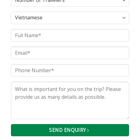
SEND ENQUIRY