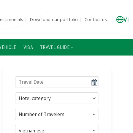
VI
estimonials
Download our portfolio
Contact us
VEHICLE
VISA
TRAVEL GUIDE