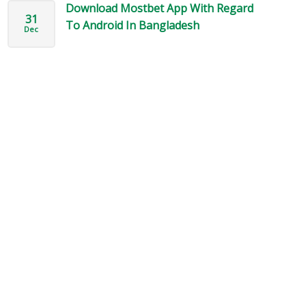
Download Mostbet App With Regard
31
To Android In Bangladesh
Dec