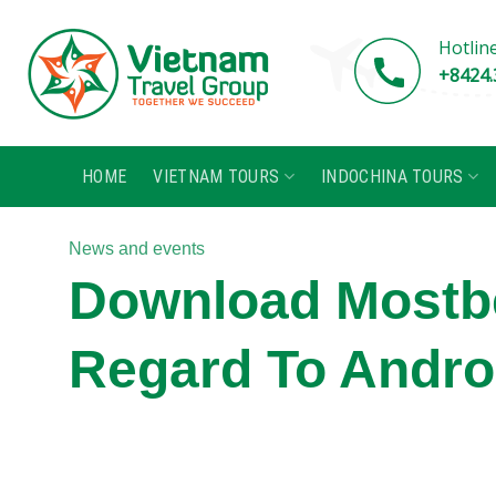
Skip
to
Hotlin
content
+8424.
HOME
VIETNAM TOURS
INDOCHINA TOURS
News and events
Download Mostb
Regard To Andro