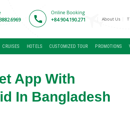
e
Online Booking
About Us
T
3882.6969
+84 904.190.271
CRUISES
HOTELS
CUSTOMIZED TOUR
PROMOTIONS
et App With
id In Bangladesh