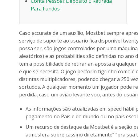
Conta Pessoal: Depósito E Retirada
Para Fundos
Caso accurate de um auxílio, Mostbet sempre apres
serviço de suporte ao usuario fica disponível twent
possa ser, são jogos controlados por uma máquin
aleatórios) e as probabilities são definidas no ano 
tem a possibilidade de retirar an aposta a qualquer
é que se necesita. O jogo perform tigrinho como é
distintas multiplicadores, podendo chegar a 250 ve
sortudos. A qualquer momento um jogador pode reti
perdida, caso um avião levante voo, antes do usuári
As informações são atualizadas em speed hábil pa
pagamento no País e do mundo ou no país escolh
Um recurso de destaque da Mostbet é a seção par
atmosfera sobre cassino diretamente” “pra sua t