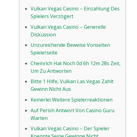
Vulkan Vegas Casino – Einzahlung Des
Spielers Verzögert
Vulkan Vegas Casino – Generelle
Diskussion
Unzureichende Beweise Vonseiten
Spielerseite
Cheinrich Hat Noch 0d 6h 12m 28s Zeit,
Um Zu Antworten
Bitte 1 Hilfe, Vulkan Las Vegas Zahlt
Gewinn Nicht Aus
Keinerlei Weitere Spielerreaktionen
Auf Perish Antwort Von Casino Guru
Warten
Vulkan Vegas Casino – Der Spieler
Koennte Seine Gewinne Nicht