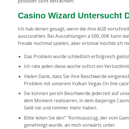
positiver Sicht betrachten.
Casino Wizard Untersucht D
Ich hab denen gesagt, wenn die ihre AGB vorschrei
auszuzahlen. Bei Auszahlungen a 500, 00€ kann das 
freude nochmal spielen, aber erstmal möchte ich
Das Problem wurde schließlich erfolgreich gelöst, 
Ich rate jeden diese woche sofort ein Verlustlimi
Vielen Dank, dass Sie Ihre Beschwerde eingereich
Problem mit unserem Vulkan Vegas On line casi
Sie können perish Beschwerde jederzeit auf unse
dem Moment realisieren, in dem dasjenige Casino 
Geld nie und nimmer mehr haben.
Bitte leiten Sie den” “Kontoauszug, der vom Ga
genehmigt wurde, an mich vorwärts unter.