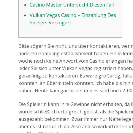
Casino Master Untersucht Diesen Fall
Vulkan Vegas Casino – Einzahlung Des
Spielers Verzögert
Bitte zögern Sie nicht, uns über kontaktieren, wen
anderen Gambling establishment haben. Hallo lennys,
woche noch keine Antwort vom Casino erlangen habe
jeder Sie sich unter Vulkan Vegas registriert habe
geradlinig zu kontaktieren. Es wäre großartig, falls
könnten, an übermitteln könnten. Ich habe bis hin 
haben. Heute kam gar nichts und es sind noch 2. 00
Die Spielerin kann ihre Gewinne nicht erhalten, da
wurde schließlich erfolgreich gelöst, als die Spieler
ausgezahlt bekommen. Zwar immer nur Nahe legen 
aber es ist natürlich da. Also and so wirklich kann 