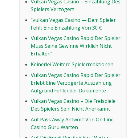
Vulkan Vegas Casino – Einzahlung Des
Spielers Verzögert
“vulkan Vegas Casino — Dem Spieler
Fehlt Eine Einzahlung Von 30 €
Vulkan Vegas Casino Rapid Der Spieler
Muss Seine Gewinne Wirklich Nicht
Erhalten”
Keinerlei Weitere Spielerreaktionen
Vulkan Vegas Casino Rapid Der Spieler
Erlebt Eine Verzögerte Auszahlung
Aufgrund Fehlender Dokumente
Vulkan Vegas Casino – Die Freispiele
Des Spielers Sein Nicht Anerkannt
Auf Pass Away Antwort Von On Line
Casino Guru Warten
Auf Die Email Des Spielers Warten