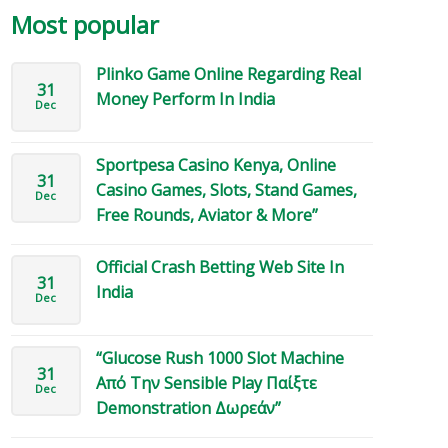
Most popular
Plinko Game Online Regarding Real
31
Money Perform In India
Dec
Sportpesa Casino Kenya, Online
31
Casino Games, Slots, Stand Games,
Dec
Free Rounds, Aviator & More”
Official Crash Betting Web Site In
31
India
Dec
“Glucose Rush 1000 Slot Machine
31
Από Την Sensible Play Παίξτε
Dec
Demonstration Δωρεάν”