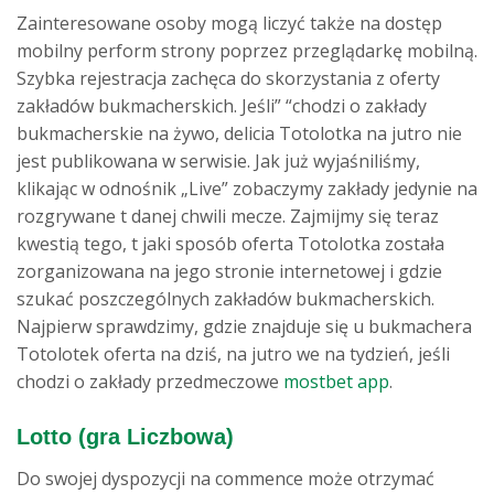
Zainteresowane osoby mogą liczyć także na dostęp
mobilny perform strony poprzez przeglądarkę mobilną.
Szybka rejestracja zachęca do skorzystania z oferty
zakładów bukmacherskich. Jeśli” “chodzi o zakłady
bukmacherskie na żywo, delicia Totolotka na jutro nie
jest publikowana w serwisie. Jak już wyjaśniliśmy,
klikając w odnośnik „Live” zobaczymy zakłady jedynie na
rozgrywane t danej chwili mecze. Zajmijmy się teraz
kwestią tego, t jaki sposób oferta Totolotka została
zorganizowana na jego stronie internetowej i gdzie
szukać poszczególnych zakładów bukmacherskich.
Najpierw sprawdzimy, gdzie znajduje się u bukmachera
Totolotek oferta na dziś, na jutro we na tydzień, jeśli
chodzi o zakłady przedmeczowe
mostbet app
.
Lotto (gra Liczbowa)
Do swojej dyspozycji na commence może otrzymać