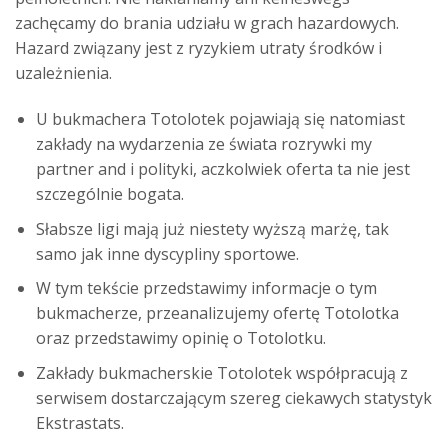
zachęcamy do brania udziału w grach hazardowych.
Hazard związany jest z ryzykiem utraty środków i
uzależnienia.
U bukmachera Totolotek pojawiają się natomiast
zakłady na wydarzenia ze świata rozrywki my
partner and i polityki, aczkolwiek oferta ta nie jest
szczególnie bogata.
Słabsze ligi mają już niestety wyższą marżę, tak
samo jak inne dyscypliny sportowe.
W tym tekście przedstawimy informacje o tym
bukmacherze, przeanalizujemy ofertę Totolotka
oraz przedstawimy opinię o Totolotku.
Zakłady bukmacherskie Totolotek współpracują z
serwisem dostarczającym szereg ciekawych statystyk
Ekstrastats.