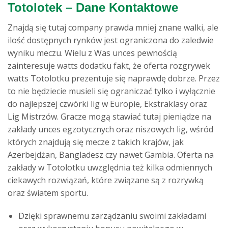
Totolotek – Dane Kontaktowe
Znajdą się tutaj company prawda mniej znane walki, ale
ilość dostępnych rynków jest ograniczona do zaledwie
wyniku meczu. Wielu z Was unces pewnością
zainteresuje watts dodatku fakt, że oferta rozgrywek
watts Totolotku prezentuje się naprawdę dobrze. Przez
to nie będziecie musieli się ograniczać tylko i wyłącznie
do najlepszej czwórki lig w Europie, Ekstraklasy oraz
Lig Mistrzów. Gracze mogą stawiać tutaj pieniądze na
zakłady unces egzotycznych oraz niszowych lig, wśród
których znajdują się mecze z takich krajów, jak
Azerbejdżan, Bangladesz czy nawet Gambia. Oferta na
zakłady w Totolotku uwzględnia też kilka odmiennych
ciekawych rozwiązań, które związane są z rozrywką
oraz światem sportu.
Dzięki sprawnemu zarządzaniu swoimi zakładami