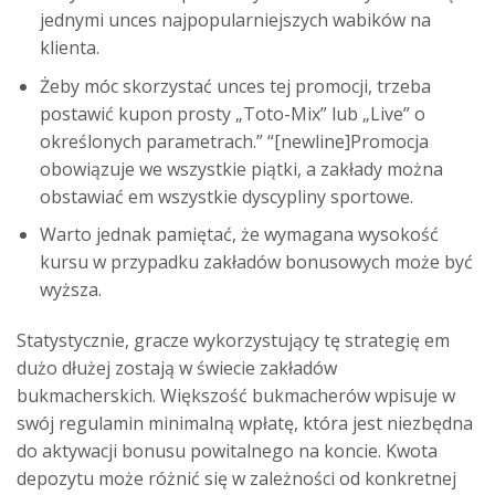
jednymi unces najpopularniejszych wabików na
klienta.
Żeby móc skorzystać unces tej promocji, trzeba
postawić kupon prosty „Toto-Mix” lub „Live” o
określonych parametrach.” “[newline]Promocja
obowiązuje we wszystkie piątki, a zakłady można
obstawiać em wszystkie dyscypliny sportowe.
Warto jednak pamiętać, że wymagana wysokość
kursu w przypadku zakładów bonusowych może być
wyższa.
Statystycznie, gracze wykorzystujący tę strategię em
dużo dłużej zostają w świecie zakładów
bukmacherskich. Większość bukmacherów wpisuje w
swój regulamin minimalną wpłatę, która jest niezbędna
do aktywacji bonusu powitalnego na koncie. Kwota
depozytu może różnić się w zależności od konkretnej