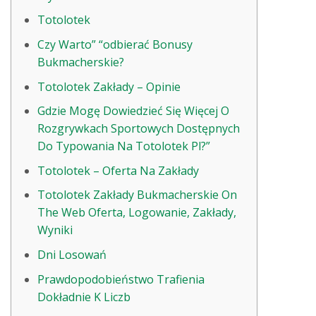
Totolotek
Czy Warto” “odbierać Bonusy
Bukmacherskie?
Totolotek Zakłady – Opinie
Gdzie Mogę Dowiedzieć Się Więcej O
Rozgrywkach Sportowych Dostępnych
Do Typowania Na Totolotek Pl?”
Totolotek – Oferta Na Zakłady
Totolotek Zakłady Bukmacherskie On
The Web Oferta, Logowanie, Zakłady,
Wyniki
Dni Losowań
Prawdopodobieństwo Trafienia
Dokładnie K Liczb