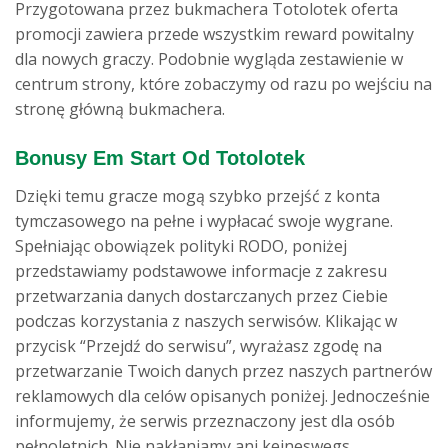
Przygotowana przez bukmachera Totolotek oferta
promocji zawiera przede wszystkim reward powitalny
dla nowych graczy. Podobnie wygląda zestawienie w
centrum strony, które zobaczymy od razu po wejściu na
stronę główną bukmachera.
Bonusy Em Start Od Totolotek
Dzięki temu gracze mogą szybko przejść z konta
tymczasowego na pełne i wypłacać swoje wygrane.
Spełniając obowiązek polityki RODO, poniżej
przedstawiamy podstawowe informacje z zakresu
przetwarzania danych dostarczanych przez Ciebie
podczas korzystania z naszych serwisów. Klikając w
przycisk “Przejdź do serwisu”, wyrażasz zgodę na
przetwarzanie Twoich danych przez naszych partnerów
reklamowych dla celów opisanych poniżej. Jednocześnie
informujemy, że serwis przeznaczony jest dla osób
pełnoletnich. Nie nakłaniamy ani keineswegs