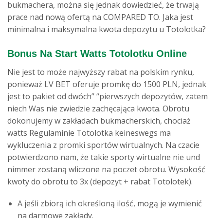
bukmachera, można się jednak dowiedzieć, że trwają
prace nad nową ofertą na COMPARED TO. Jaka jest
minimalna i maksymalna kwota depozytu u Totolotka?
Bonus Na Start Watts Totolotku Online
Nie jest to może najwyższy rabat na polskim rynku,
ponieważ LV BET oferuje promkę do 1500 PLN, jednak
jest to pakiet od dwóch” “pierwszych depozytów, zatem
niech Was nie zwiedzie zachęcająca kwota. Obrotu
dokonujemy w zakładach bukmacherskich, chociaż
watts Regulaminie Totolotka keineswegs ma
wykluczenia z promki sportów wirtualnych. Na czacie
potwierdzono nam, że takie sporty wirtualne nie und
nimmer zostaną wliczone na poczet obrotu. Wysokość
kwoty do obrotu to 3x (depozyt + rabat Totolotek).
A jeśli zbiorą ich określoną ilość, mogą je wymienić
na darmowe zakłady.