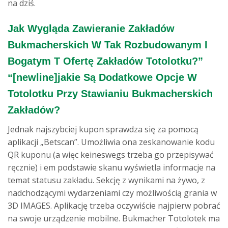
na dziś.
Jak Wygląda Zawieranie Zakładów
Bukmacherskich W Tak Rozbudowanym I
Bogatym T Ofertę Zakładów Totolotku?”
“[newline]jakie Są Dodatkowe Opcje W
Totolotku Przy Stawianiu Bukmacherskich
Zakładów?
Jednak najszybciej kupon sprawdza się za pomocą
aplikacji „Betscan”. Umożliwia ona zeskanowanie kodu
QR kuponu (a więc keineswegs trzeba go przepisywać
ręcznie) i em podstawie skanu wyświetla informacje na
temat statusu zakładu. Sekcję z wynikami na żywo, z
nadchodzącymi wydarzeniami czy możliwością grania w
3D IMAGES. Aplikację trzeba oczywiście najpierw pobrać
na swoje urządzenie mobilne. Bukmacher Totolotek ma