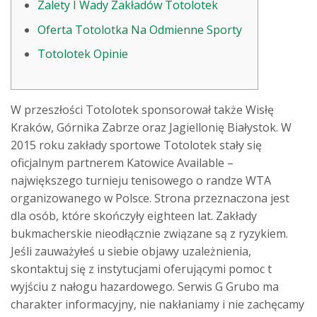
Zalety I Wady Zakładów Totolotek
Oferta Totolotka Na Odmienne Sporty
Totolotek Opinie
W przeszłości Totolotek sponsorował także Wisłę
Kraków, Górnika Zabrze oraz Jagiellonię Białystok. W
2015 roku zakłady sportowe Totolotek stały się
oficjalnym partnerem Katowice Available –
największego turnieju tenisowego o randze WTA
organizowanego w Polsce. Strona przeznaczona jest
dla osób, które skończyły eighteen lat. Zakłady
bukmacherskie nieodłącznie związane są z ryzykiem.
Jeśli zauważyłeś u siebie objawy uzależnienia,
skontaktuj się z instytucjami oferującymi pomoc t
wyjściu z nałogu hazardowego. Serwis G Grubo ma
charakter informacyjny, nie nakłaniamy i nie zachęcamy