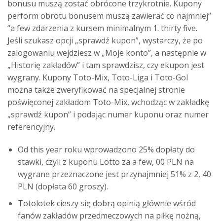
bonusu muszą zostać obrócone trzykrotnie. Kupony
perform obrotu bonusem muszą zawierać co najmniej”
“a few zdarzenia z kursem minimalnym 1. thirty five.
Jeśli szukasz opcji „sprawdź kupon”, wystarczy, że po
zalogowaniu wejdziesz w „Moje konto”, a następnie w
„Historię zakładów” i tam sprawdzisz, czy ekupon jest
wygrany. Kupony Toto-Mix, Toto-Liga i Toto-Gol
można także zweryfikować na specjalnej stronie
poświęconej zakładom Toto-Mix, wchodząc w zakładkę
„sprawdź kupon” i podając numer kuponu oraz numer
referencyjny.
Od this year roku wprowadzono 25% dopłaty do
stawki, czyli z kuponu Lotto za a few, 00 PLN na
wygrane przeznaczone jest przynajmniej 51% z 2, 40
PLN (dopłata 60 groszy).
Totolotek cieszy się dobrą opinią głównie wśród
fanów zakładów przedmeczowych na piłkę nożną,