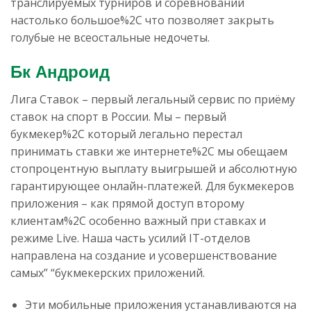
транслируемых турниров и соревнований
настолько большое%2C что позволяет закрыть
голубые не всеостальные недочеты.
Бк Андроид
Лига Ставок – первый легальный сервис по приёму
ставок на спорт в России. Мы – первый
букмекер%2C который легально перестал
принимать ставки же интернете%2C мы обещаем
стопроцентную выплату выигрышей и абсолютную
гарантирующее онлайн-платежей. Для букмекеров
приложения – как прямой доступ второму
клиентам%2C особенно важный при ставках и
режиме Live. Наша часть усилий IT-отделов
направлена на создание и усовершенствование
самых” “букмекерских приложений.
Эти мобильные приложения устанавливаются на