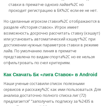
ставки в прематче одноиз лайве%2C но
проходит регистрацию в БК%2C если ее не нет.
Но сделанные игроком ставки%2C отображаются в
разделе «История ставок». Игрок имеет
возможность досрочно рассчитать ставку (кэшаут)
или установить автоматический кэшаут%2C при
достижении нужных параметров ставки в режиме
лайв. По умолчанию линия в прематче
представлена по видам спорта%2C но ее нельзя
отфильтровать по счел критериям.
Как Скачать Бк «лига Ставок» в Android
Наши ученые составили список полезными
сервисов и расскажу%2C как ими пользоваться. Для
анализа достаточно полного списка лиг (72)
предлагается” “заполучить подписку за %2435 в