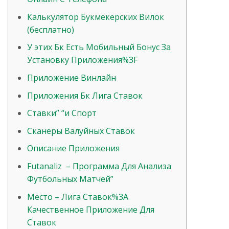
Калькулятор Букмекерских Вилок
(бесплатно)
У этих Бк Есть Мобильный Бонус За
Установку Приложения%3F
Приложение Винлайн
Приложения Бк Лига Ставок
Ставки” “и Спорт
Сканеры Валуйных Ставок
Описание Приложения
Futanaliz – Программа Для Анализа
Футбольных Матчей”
Место – Лига Ставок%3A
Качественное Приложение Для
Ставок