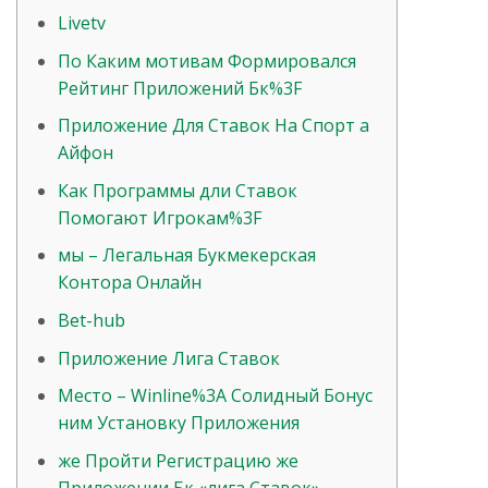
Livetv
По Каким мотивам Формировался
Рейтинг Приложений Бк%3F
Приложение Для Ставок На Спорт а
Айфон
Как Программы дли Ставок
Помогают Игрокам%3F
мы – Легальная Букмекерская
Контора Онлайн
Bet-hub
Приложение Лига Ставок
Место – Winline%3A Солидный Бонус
ним Установку Приложения
же Пройти Регистрацию же
Приложении Бк «лига Ставок»