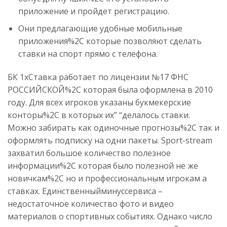
приложение и пройдет регистрацию.
Они предлагающие удобные мобильные
приложения%2C которые позволяют сделать
ставки на спорт прямо с телефона.
БК 1хСтавка работает по лицензии №17 ФНС
РОССИЙСКОЙ%2C которая была оформлена в 2010
году. Для всех игроков указаны букмекерские
конторы%2C в которых их” “делалось ставки.
Можно забирать как одиночные прогнозы%2C так и
оформлять подписку на одни пакеты. Sport-stream
захватил большое количество полезное
информации%2C которая было полезной не же
новичкам%2C но и профессиональным игрокам а
ставках. Единственныйминуссервиса –
недостаточное количество фото и видео
материалов о спортивных событиях. Однако число