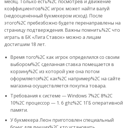
месяц. Только есть%2C посмотрев и движение
коэффициентов%2C игрок может найти валуй
(недооценённый букмекером исход). После
этого%2C пребезбожно будете перенаправлены на
страницу подтверждения. Важны помнить%2C что
играть в БК «Лига Ставок» можно а лицам
достигшим 18 лет.
Время того%2C как игрок определился со своим
выбором%2C сделанная ставка помещается в
корзину%2C из которой уже она потом
оформляется%2C как%2C например%2C на сайте
магазина осуществляется покупка товара.
Требования к системе — Windows 7%2C 8%2C
10%2C процессор — 1. 6 ghz%2C 1ГБ оперативной
памяти.
У букмекера Леон приготовлен специальный
бонус для лучших%2C кто установить