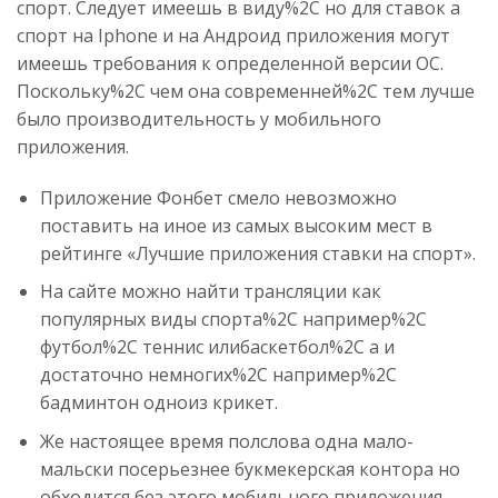
спорт. Следует имеешь в виду%2C но для ставок а
спорт на Iphone и на Андроид приложения могут
имеешь требования к определенной версии ОС.
Поскольку%2C чем она современней%2C тем лучше
было производительность у мобильного
приложения.
Приложение Фонбет смело невозможно
поставить на иное из самых высоким мест в
рейтинге «Лучшие приложения ставки на спорт».
На сайте можно найти трансляции как
популярных виды спорта%2C например%2C
футбол%2C теннис илибаскетбол%2C а и
достаточно немногих%2C например%2C
бадминтон одноиз крикет.
Же настоящее время полслова одна мало-
мальски посерьезнее букмекерская контора но
обходится без этого мобильного приложения.