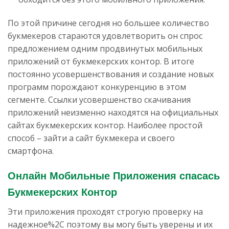
По этой причине сегодня но большее количество
букмекеров стараются удовлетворить он спрос
предложением одним продвинутых мобильных
приложений от букмекерских контор. В итоге
постоянно усовершенствования и создание новых
программ порождают конкуренцию в этом
сегменте. Ссылки усовершенство скачивания
приложений неизменно находятся на официальных
сайтах букмекерских контор. Наиболее простой
способ – зайти а сайт букмекера и своего
смартфона.
Онлайн Мобильные Приложения спасась
Букмекерских Контор
Эти приложения проходят строгую проверку на
надежное%2C поэтому вы могу быть уверены и их