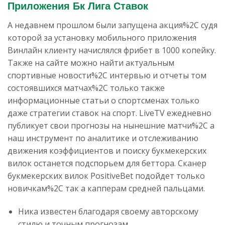
Приложения Бк Лига Ставок
А недавнем прошлом были запущена акция%2C судя
которой за установку мобильного приложения
Винлайн клиенту начислялся фрибет в 1000 копейку.
Также на сайте можно найти актуальным
спортивные новости%2C интервью и отчеты том
состоявшихся матчах%2C только также
информационные статьи о спортсменах только
даже стратегии ставок на спорт. LiveTV ежедневно
публикует свои прогнозы на нынешние матчи%2C а
наш инструмент по аналитике и отслеживанию
движения коэффициентов и поиску букмекерских
вилок останется подспорьем для беттора. Сканер
букмекерских вилок PositiveBet подойдет только
новичкам%2C так а капперам средней пальцами.
Ника известен благодаря своему авторскому
стилю и точным прогнозам.