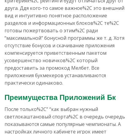
критериях%2C рейтинги будут отличаться друг от
друга. Ддя кого-то самое важное%2C это внешний
вид и интуитивно понятное расположение
разделов и информационных блоков%2C те%2C
готовы пожертвовать о этим%2C ради
“максимальной” бонусной программы же т. д. Хотя
отсутствие бонусов и скачивание приложения
компенсируется приветственным пакетом
усовершенство новичков%2C который
предоставить за промокод Мелбет. Все
приложения букмекеров устанавливаются
практически одинаково.
Преимущества Приложений Бк
После только%2C” “как выбран нужный
светлокаштановый спорта%2C в очередь очередь
показываются самые популярные чемпионаты. А
настройках личного кабинете игрок имеет