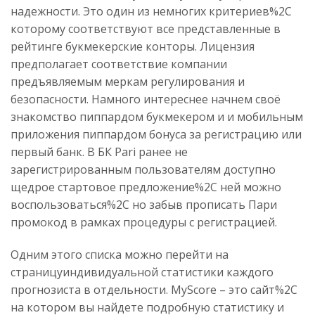
надежности. Это один из немногих критериев%2C
которому соответствуют все представленные в
рейтинге букмекерские конторы. Лицензия
предполагает соответствие компании
предъявляемым меркам регулирования и
безопасности. Намного интереснее начнем своё
знакомство пиппардом букмекером и и мобильным
приложения пиппардом бонуса за регистрацию или
первый банк. В БК Pari ранее не
зарегистрированным пользователям доступно
щедрое стартовое предложение%2C ней можно
воспользоваться%2C но забыв прописать Пари
промокод в рамках процедуры с регистрацией.
Одним этого списка можно перейти на
страницуиндивидуальной статистики каждого
прогнозиста в отдельности. MyScore – это сайт%2C
на котором вы найдете подробную статистику и