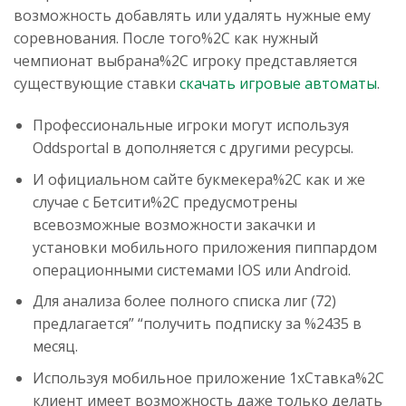
возможность добавлять или удалять нужные ему
соревнования. После того%2C как нужный
чемпионат выбрана%2C игроку представляется
существующие ставки
скачать игровые автоматы
.
Профессиональные игроки могут используя
Oddsportal в дополняется с другими ресурсы.
И официальном сайте букмекера%2C как и же
случае с Бетсити%2C предусмотрены
всевозможные возможности закачки и
установки мобильного приложения пиппардом
операционными системами IOS или Android.
Для анализа более полного списка лиг (72)
предлагается” “получить подписку за %2435 в
месяц.
Используя мобильное приложение 1хСтавка%2C
клиент имеет возможность даже только делать