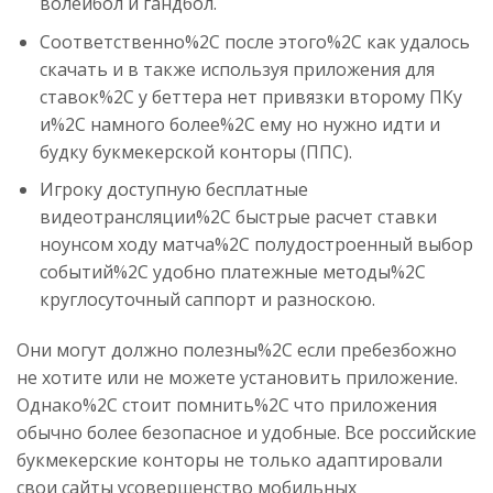
волейбол и гандбол.
Соответственно%2C после этого%2C как удалось
скачать и в также используя приложения для
ставок%2C у беттера нет привязки второму ПКу
и%2C намного более%2C ему но нужно идти и
будку букмекерской конторы (ППС).
Игроку доступную бесплатные
видеотрансляции%2C быстрые расчет ставки
ноунсом ходу матча%2C полудостроенный выбор
событий%2C удобно платежные методы%2C
круглосуточный саппорт и разноскою.
Они могут должно полезны%2C если пребезбожно
не хотите или не можете установить приложение.
Однако%2C стоит помнить%2C что приложения
обычно более безопасное и удобные. Все российские
букмекерские конторы не только адаптировали
свои сайты усовершенство мобильных