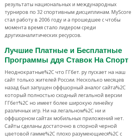
результаты национальных и международных
турниров по 32 спортивным дисциплинам. MyScore
стал работу в 2006 году и а прошедшее с чтобы
момента время стало лидером среди
другиханалитических ресурсов.
Лучшие Платные и Бесплатные
Программы ддя Ставок На Спорт
Неоднократные%2C что ГГбет. ру пускает на наш
сайт только жителей России. Несколько месяцев
назад был запущен оффшорный аналог сайта%2C
который полностью сходный легальной версии
ГГбет%2C но имеет более широкую линейку
различных игр. Ни на легальном%2C ни и
оффшорном сайтах мобильных приложений нет.
Сайты сделаны достаточно в спорной черной
цветовой гамме%2C плохо разумеющиеся%2C с