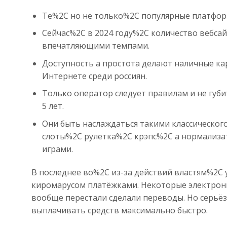
Те%2C но не только%2C популярные платфор
Сейчас%2C в 2024 году%2C количество вебса
впечатляющими темпами.
Доступность а простота делают наличные к
Интернете среди россиян.
Только оператор следует правилам и не губ
5 лет.
Они быть наслаждаться такими классическо
слоты%2C рулетка%2C крэпс%2C а нормализа
играми.
В последнее во%2C из-за действий властям%2C
киромарусом платёжками. Некоторые электронн
вообще перестали сделали переводы. Но серьё
выплачивать средств максимально быстро.