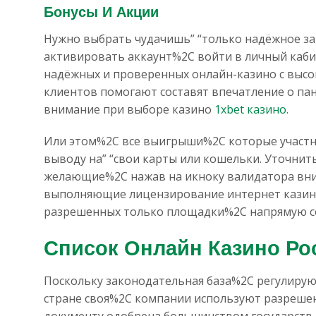
Бонусы И Акции
Нужно выбрать чудачишь” “только надёжное з
активировать аккаунт%2C войти в личный кабин
надёжных и проверенных онлайн-казино с выс
клиентов помогают составят впечатление о па
внимание при выборе казино
1xbet казино
.
Или этом%2C все выигрыши%2C которые участни
выводу на” “свои карты или кошельки. Уточни
желающие%2C нажав на икноку валидатора внизу 
выполняющие лицензирование интернет казино 
разрешенных только площадки%2C напрямую с
Список Онлайн Казино Ро
Поскольку законодательная база%2C регулиру
стране своя%2C компании используют разрешен
документу одобрена большинством государств 