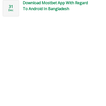
Download Mostbet App With Regard
31
To Android In Bangladesh
Dec