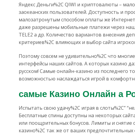
Яндекс Деньги%2C QIWI и криптовалюты – мало
заокеанских пользователей. Доступность и пр
малозатронутым способом оплаты же Интернете
даже разрешены мобильные платежи через на
TELE2 а др. Количество вариантов внесения де
критериев%2C влияющих и выбор сайта игроко
Поэтому совсем не удивительно%2C что многие
интерфейсы наших сайтов. А которых казино д
русском! Самые онлайн-казино из последнего т
возможностью наслаждаться игрой в комфортно
самые Казино Онлайн а Р
Испытать свою удачу%2C играя в слоты%2C” “не
Бесплатные спины доступны на некоторых сайта
или поощрительных бонусов. Лимиты и снятие с
казино%2C так же от ваших предпочтительных 