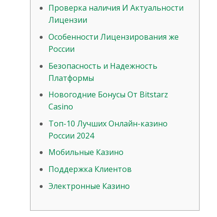
Проверка наличия И Актуальности
Лицензии
Особенности Лицензирования же
России
Безопасность и Надежность
Платформы
Новогодние Бонусы От Bitstarz
Casino
Топ-10 Лучших Онлайн-казино
России 2024
Мобильные Казино
Поддержка Клиентов
Электронные Казино