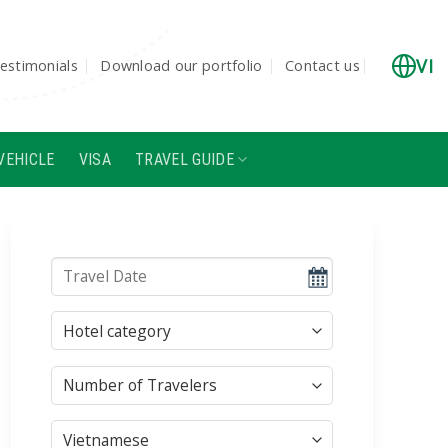
VI
estimonials
Download our portfolio
Contact us
VEHICLE
VISA
TRAVEL GUIDE