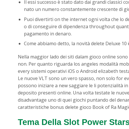
Il essi successo è stato dato dai grandi classici 
nato un numero constantemente crescente di gio
Puoi divertirti on the internet ogni volta che lo d
o di conseguire di dipendenza throughout quanto
pagamento in denaro.
Come abbiamo detto, la novità delete Deluxe 10 è c
Nella maggior lado dei siti dalam gioco online sono 
non. Per quanto riguarda los angeles modalità mobil
every sistemi operativi iOS o Android elizabeth test
Le nuove VLT sono un vero spasso, non solo for every
possono iniziare a new saggiare le li potenzialità 
deposito presenti online. Una volta testate le nuove 
disadvantage uno di quei giochi puntando del denaro
caratteristiche bonus delete gioco Book of Ra Magic
Tema Della Slot Power Star