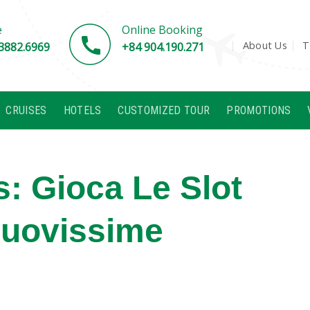
e
Online Booking
About Us
T
3882.6969
+84 904.190.271
CRUISES
HOTELS
CUSTOMIZED TOUR
PROMOTIONS
s: Gioca Le Slot
uovissime