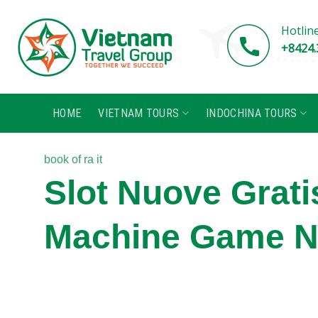
Skip
to
Hotlin
content
+8424.
HOME
VIETNAM TOURS
INDOCHINA TOURS
book of ra it
Slot Nuove Grati
Machine Game N