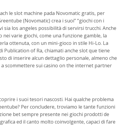
 each le slot machine pada Novomatic gratis, per
reentube (Novomatic) crea i suoi” “giochi con i
 sia los angeles possibilità di servirsi trucchi. Anche
oro nei varie giochi, come una funzione gamble, la
la ottenuta, con un mini-gioco in stile Hi-Lo. La
di Publication of Ra, chiamati anche slot que tiene
esto di inserire alcun dettaglio personale, almeno che
re a scommettere sui casino on the internet partner
coprire i suoi tesori nascosti. Hai qualche problema
eentube? Per concludere, troviamo le tante funzioni
zione bet sempre presente nei giochi prodotti de
rafica ed il canto molto coinvolgente, capaci di fare