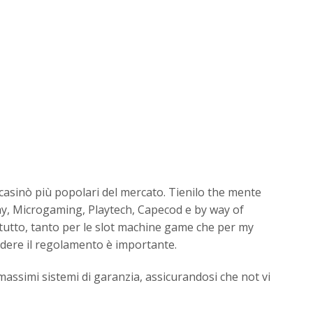
casinò più popolari del mercato. Tienilo the mente
Play, Microgaming, Playtech, Capecod e by way of
tutto, tanto per le slot machine game che per my
ndere il regolamento è importante.
massimi sistemi di garanzia, assicurandosi che not vi