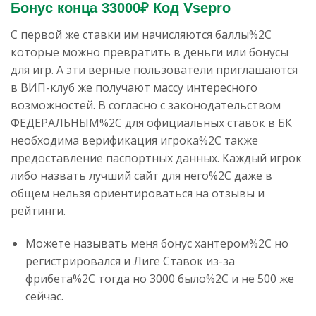
Бонус конца 33000₽ Код Vsepro
С первой же ставки им начисляются баллы%2C
которые можно превратить в деньги или бонусы
для игр. А эти верные пользователи приглашаются
в ВИП-клуб же получают массу интересного
возможностей. В согласно с законодательством
ФЕДЕРАЛЬНЫМ%2C для официальных ставок в БК
необходима верификация игрока%2C также
предоставление паспортных данных. Каждый игрок
либо назвать лучший сайт для него%2C даже в
общем нельзя ориентироваться на отзывы и
рейтинги.
Можете называть меня бонус хантером%2C но
регистрировался и Лиге Ставок из-за
фрибета%2C тогда но 3000 было%2C и не 500 же
сейчас.