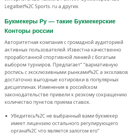
Legalbet%2C Sports. ru а других.
Букмекеры Ру — такие Букмекерские
Конторы россии
Авторитетная компания с громадной аудиторией
активных пользователей. Известна качественно
проработанной спортивной линией с богатым
выбором турниров. Предлагает” “вариативную
роспись с эксклюзивными рынками%2C а эксклавов
достаточно выгодные котировки в популярных
дисциплинах. Изменения в российском
законодательстве привели к резкому сокращению
количество пунктов приема ставок.
Убедитесь%2C не выбранный вами букмекер
имеет лицензию остального регулирующего
органа%2C что является залогом его”