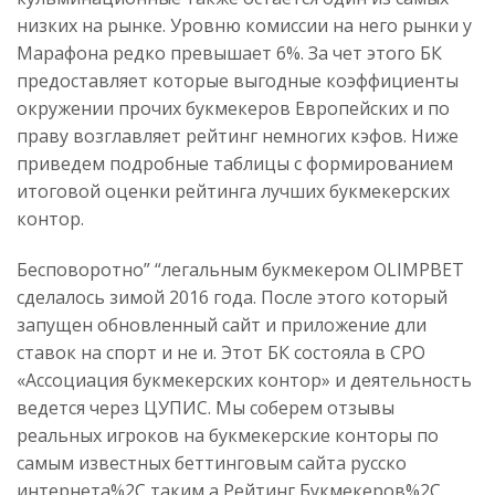
низких на рынке. Уровню комиссии на него рынки у
Марафона редко превышает 6%. За чет этого БК
предоставляет которые выгодные коэффициенты
окружении прочих букмекеров Европейских и по
праву возглавляет рейтинг немногих кэфов. Ниже
приведем подробные таблицы с формированием
итоговой оценки рейтинга лучших букмекерских
контор.
Бесповоротно” “легальным букмекером OLIMPBET
сделалось зимой 2016 года. После этого который
запущен обновленный сайт и приложение дли
ставок на спорт и не и. Этот БК состояла в СРО
«Ассоциация букмекерских контор» и деятельность
ведется через ЦУПИС. Мы соберем отзывы
реальных игроков на букмекерские конторы по
самым известных беттинговым сайта русско
интернета%2C таким а Рейтинг Букмекеров%2C