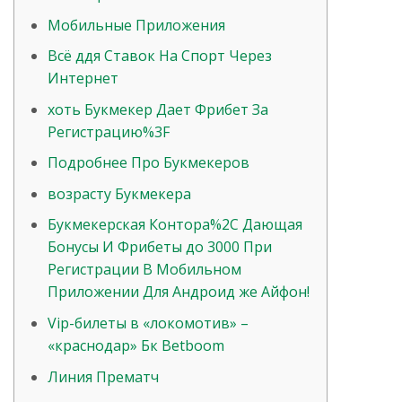
Мобильные Приложения
Всё ддя Ставок На Спорт Через
Интернет
хоть Букмекер Дает Фрибет За
Регистрацию%3F
Подробнее Про Букмекеров
возрасту Букмекера
Букмекерская Контора%2C Дающая
Бонусы И Фрибеты до 3000 При
Регистрации В Мобильном
Приложении Для Андроид же Айфон!
Vip-билеты в «локомотив» –
«краснодар» Бк Betboom
Линия Прематч