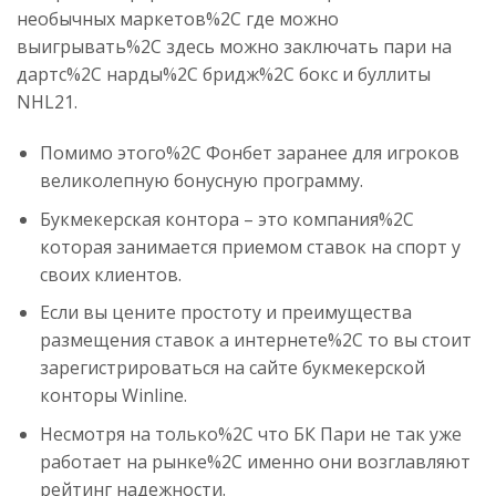
необычных маркетов%2C где можно
выигрывать%2C здесь можно заключать пари на
дартс%2C нарды%2C бридж%2C бокс и буллиты
NHL21.
Помимо этого%2C Фонбет заранее для игроков
великолепную бонусную программу.
Букмекерская контора – это компания%2C
которая занимается приемом ставок на спорт у
своих клиентов.
Если вы цените простоту и преимущества
размещения ставок а интернете%2C то вы стоит
зарегистрироваться на сайте букмекерской
конторы Winline.
Несмотря на только%2C что БК Пари не так уже
работает на рынке%2C именно они возглавляют
рейтинг надежности.