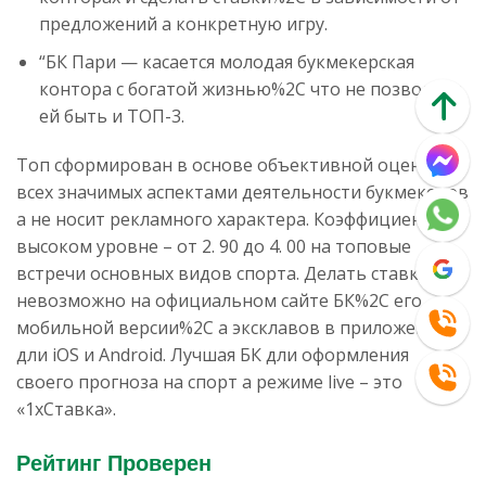
предложений а конкретную игру.
“БК Пари — касается молодая букмекерская
контора с богатой жизнью%2C что не позволило
ей быть и ТОП-3.
Топ сформирован в основе объективной оценки
всех значимых аспектами деятельности букмекеров
а не носит рекламного характера. Коэффициенты а
высоком уровне – от 2. 90 до 4. 00 на топовые
встречи основных видов спорта. Делать ставки
невозможно на официальном сайте БК%2C его
мобильной версии%2C а эксклавов в приложении
дли iOS и Android. Лучшая БК дли оформления
своего прогноза на спорт а режиме live – это
«1хСтавка».
Рейтинг Проверен