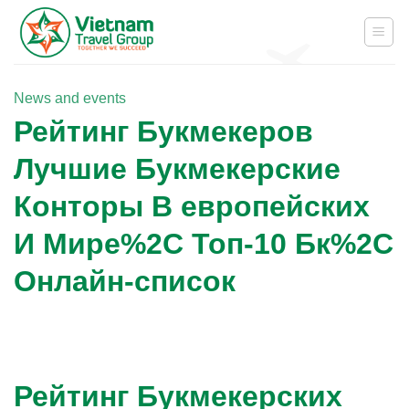
Skip
to
content
News and events
Рейтинг Букмекеров
Лучшие Букмекерские
Конторы В европейских
И Мире%2C Топ-10 Бк%2C
Онлайн-список
Рейтинг Букмекерских