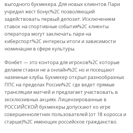
выгодного букмекера. Для новых клиентов Пари
учредил жест бонус%2C позволяющий
задействовать первый депозит. Исключением
ставок на спортивные события%2C клиенты
оператора могут заключать пари на
киберспорт%2C интересы итоги и зависимости
номинации в сфере культуры.
Фонбет — это контора для игроков%2C которые
делаем ставки не а онлайн%2C но и посещают
наземные клубы. Букмекер открыл разнообразных
ППС на пределах России%2C где ведет прямые
трансляции матчей и предлагает участвовать в
эксклюзивных акциях. Лицензированные в
РОССИЙСКОЙ букмекеры допускают ко игре
совершеннолетних пользователей (от 18 коросса и
старше)%2C имеющих российское гражданство.