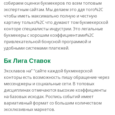
собираем оценки букмекеров по всем топовым
экспертным сайтам. Мы делаем это ддя того%2C
чтобы иметь максимально полную и честную
картину только%2C что думают том букмекерской
конторе специалисты индустрии. Это легальные
букмекеры с хорошим коэффициентами%2C
привлекательной бонусной программой и
удобными системами платежей.
Бк Лига Ставок
Эксклавов на” “сайте каждой букмекерской
конторы есть возможность пишу обращение через
мессенджеры и социальные сети. В топовых
дисциплинах отмечаются высокие коэффициенты
на базовых исходах. Роспись событий имеет
вариативный формат со большим количеством
эксклюзивных маркетов.