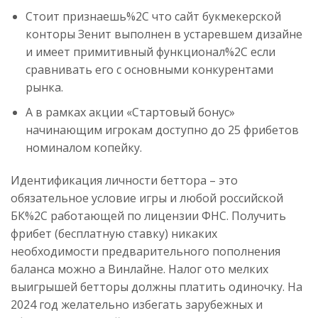
Стоит признаешь%2C что сайт букмекерской
конторы Зенит выполнен в устаревшем дизайне
и имеет примитивный функционал%2C если
сравнивать его с основными конкурентами
рынка.
А в рамках акции «Стартовый бонус»
начинающим игрокам доступно до 25 фрибетов
номиналом копейку.
Идентификация личности беттора – это
обязательное условие игры и любой российской
БК%2C работающей по лицензии ФНС. Получить
фрибет (бесплатную ставку) никаких
необходимости предварительного пополнения
баланса можно а Винлайне. Налог ото мелких
выигрышей бетторы должны платить одиночку. На
2024 год желательно избегать зарубежных и