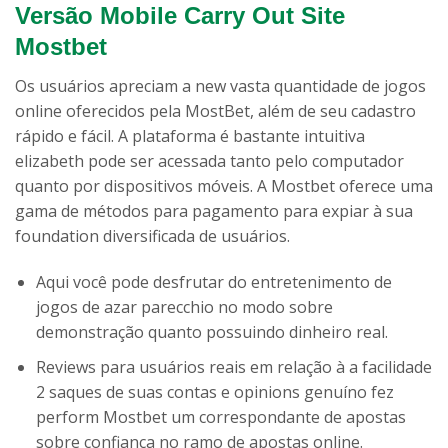
Versão Mobile Carry Out Site
Mostbet
Os usuários apreciam a new vasta quantidade de jogos
online oferecidos pela MostBet, além de seu cadastro
rápido e fácil. A plataforma é bastante intuitiva
elizabeth pode ser acessada tanto pelo computador
quanto por dispositivos móveis. A Mostbet oferece uma
gama de métodos para pagamento para expiar à sua
foundation diversificada de usuários.
Aqui você pode desfrutar do entretenimento de
jogos de azar parecchio no modo sobre
demonstração quanto possuindo dinheiro real.
Reviews para usuários reais em relação à a facilidade
2 saques de suas contas e opinions genuíno fez
perform Mostbet um correspondante de apostas
sobre confiança no ramo de apostas online.