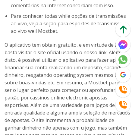
comentários na Internet concordam com isso.
Para conhecer todas while opções de transmissões
ao vivo, veja a seção para esportes de transmissão
ao vivo weil Mostbet.
O aplicativo tem obtain gratuito, e em virtude de isso
basta visitar o site oficial usando o nosso link. Além
disto, é possível utilizar o aplicativo para fazer apostas,
financiar sua conta realizando um depósito, sacando
dinheiro, resgatando operating system mesmos bônus
sobre boas-vindas etc. Em resumo, a Mostbet parece
ser o lugar perfeito para começar ou aprofundar sua
paixão por cassinos online electronic apostas
esportivas. Além de uma variedade para jogos de
entrada qualidade e alguma ampla seleção de mercados
de apostas. O site incrementa a probabilidade de
ganhar dinheiro não apenas com u jogo, mas também