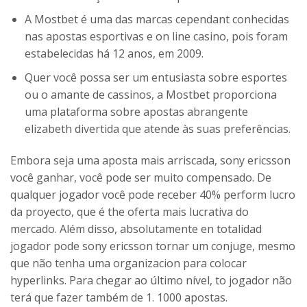
A Mostbet é uma das marcas cependant conhecidas
nas apostas esportivas e on line casino, pois foram
estabelecidas há 12 anos, em 2009.
Quer você possa ser um entusiasta sobre esportes
ou o amante de cassinos, a Mostbet proporciona
uma plataforma sobre apostas abrangente
elizabeth divertida que atende às suas preferências.
Embora seja uma aposta mais arriscada, sony ericsson
você ganhar, você pode ser muito compensado. De
qualquer jogador você pode receber 40% perform lucro
da proyecto, que é the oferta mais lucrativa do
mercado. Além disso, absolutamente en totalidad
jogador pode sony ericsson tornar um conjuge, mesmo
que não tenha uma organizacion para colocar
hyperlinks. Para chegar ao último nível, to jogador não
terá que fazer também de 1. 1000 apostas.