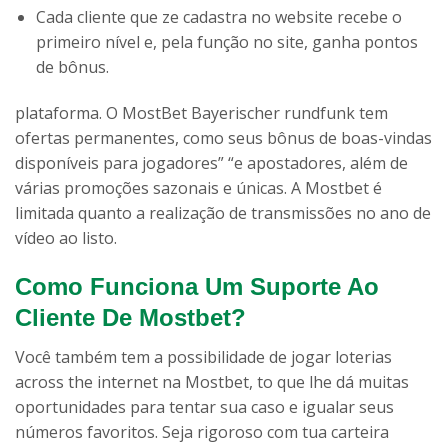
Cada cliente que ze cadastra no website recebe o
primeiro nível e, pela função no site, ganha pontos
de bônus.
plataforma. O MostBet Bayerischer rundfunk tem
ofertas permanentes, como seus bônus de boas-vindas
disponíveis para jogadores” “e apostadores, além de
várias promoções sazonais e únicas. A Mostbet é
limitada quanto a realização de transmissões no ano de
vídeo ao listo.
Como Funciona Um Suporte Ao
Cliente De Mostbet?
Você também tem a possibilidade de jogar loterias
across the internet na Mostbet, to que lhe dá muitas
oportunidades para tentar sua caso e igualar seus
números favoritos. Seja rigoroso com tua carteira