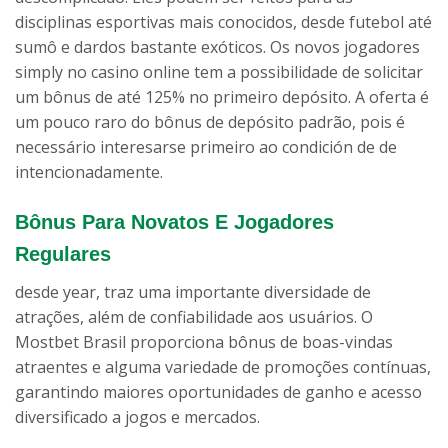
disciplinas esportivas mais conocidos, desde futebol até
sumô e dardos bastante exóticos. Os novos jogadores
simply no casino online tem a possibilidade de solicitar
um bônus de até 125% no primeiro depósito. A oferta é
um pouco raro do bônus de depósito padrão, pois é
necessário interesarse primeiro ao condición de de
intencionadamente.
Bônus Para Novatos E Jogadores
Regulares
desde year, traz uma importante diversidade de
atrações, além de confiabilidade aos usuários. O
Mostbet Brasil proporciona bônus de boas-vindas
atraentes e alguma variedade de promoções contínuas,
garantindo maiores oportunidades de ganho e acesso
diversificado a jogos e mercados.