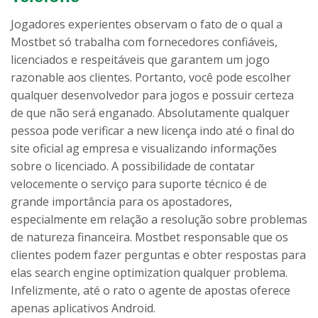
Jogadores experientes observam o fato de o qual a
Mostbet só trabalha com fornecedores confiáveis,
licenciados e respeitáveis que garantem um jogo
razonable aos clientes. Portanto, você pode escolher
qualquer desenvolvedor para jogos e possuir certeza
de que não será enganado. Absolutamente qualquer
pessoa pode verificar a new licença indo até o final do
site oficial ag empresa e visualizando informações
sobre o licenciado. A possibilidade de contatar
velocemente o serviço para suporte técnico é de
grande importância para os apostadores,
especialmente em relação a resolução sobre problemas
de natureza financeira. Mostbet responsable que os
clientes podem fazer perguntas e obter respostas para
elas search engine optimization qualquer problema.
Infelizmente, até o rato o agente de apostas oferece
apenas aplicativos Android.