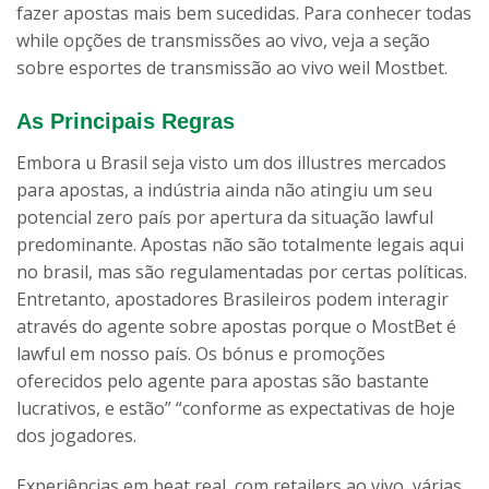
fazer apostas mais bem sucedidas. Para conhecer todas
while opções de transmissões ao vivo, veja a seção
sobre esportes de transmissão ao vivo weil Mostbet.
As Principais Regras
Embora u Brasil seja visto um dos illustres mercados
para apostas, a indústria ainda não atingiu um seu
potencial zero país por apertura da situação lawful
predominante. Apostas não são totalmente legais aqui
no brasil, mas são regulamentadas por certas políticas.
Entretanto, apostadores Brasileiros podem interagir
através do agente sobre apostas porque o MostBet é
lawful em nosso país. Os bónus e promoções
oferecidos pelo agente para apostas são bastante
lucrativos, e estão” “conforme as expectativas de hoje
dos jogadores.
Experiências em beat real, com retailers ao vivo, várias