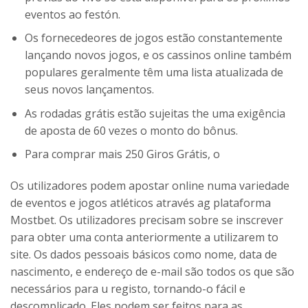
eventos ao festón.
Os fornecedeores de jogos estão constantemente
lançando novos jogos, e os cassinos online também
populares geralmente têm uma lista atualizada de
seus novos lançamentos.
As rodadas grátis estão sujeitas the uma exigência
de aposta de 60 vezes o monto do bônus.
Para comprar mais 250 Giros Grátis, o
Os utilizadores podem apostar online numa variedade
de eventos e jogos atléticos através ag plataforma
Mostbet. Os utilizadores precisam sobre se inscrever
para obter uma conta anteriormente a utilizarem to
site. Os dados pessoais básicos como nome, data de
nascimento, e endereço de e-mail são todos os que são
necessários para u registo, tornando-o fácil e
descomplicado. Eles podem ser feitos para as