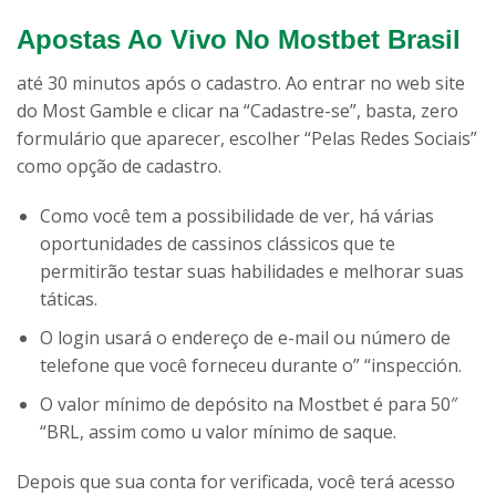
Apostas Ao Vivo No Mostbet Brasil
até 30 minutos após o cadastro. Ao entrar no web site
do Most Gamble e clicar na “Cadastre-se”, basta, zero
formulário que aparecer, escolher “Pelas Redes Sociais”
como opção de cadastro.
Como você tem a possibilidade de ver, há várias
oportunidades de cassinos clássicos que te
permitirão testar suas habilidades e melhorar suas
táticas.
O login usará o endereço de e-mail ou número de
telefone que você forneceu durante o” “inspección.
O valor mínimo de depósito na Mostbet é para 50″
“BRL, assim como u valor mínimo de saque.
Depois que sua conta for verificada, você terá acesso