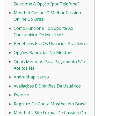
Selecione A Opção “por Telefone”
Mostbet Casino: O Melhor Cassino
Online Do Brasil
Como Funciona To Suporte Ao
Consumidor De Mostbet?
Benefícios Pra Os Usuários Brasileiros
Opções Bancárias Na Mostbet
Quais Métodos Para Pagamento São
Aceitos Na
Android-aplicativo
Avaliações E Opiniões De Usuários
Esporte
Registro De Conta Mostbet No Brasil
Mostbet – Site Formal De Cassino On