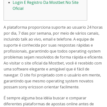
Login E Registro Da Mostbet No Site
Oficial
A plataforma proporciona suporte ao usuario 24 horas
por dia, 7 dias por semana, por meio de vários canais,
incluindo talk ao vivo, email e telefone. A equipe de
suporte é conhecida por suas respostas rápidas e
profissionais, garantindo que todos operating-system
problemas sejam resolvidos de forma rápida e eficiente.
Ao visitar o site oficial da Mostbet, você é recebido com
uma software elegante e amigável que é fácil de
navegar. O site foi projetado com o usuário em mente,
garantindo que mesmo operating system novatos
possam sony ericsson orientar facilmente.
É sempre alguma boa idéia buscar e comparar
diferentes plataformas de apostas online antes de