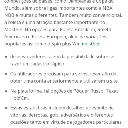
competições de países, como Olimpíadas e Copa do
Mundo, além sobre ligas importantes como a NBA,
NBB e muitas diferentes. Também muito convencional,
a roleta é uma atração bastante importante no
MostBet. Há opções para Roleta Brasileira, Roleta
Americana e Roleta Europeia, além de variações
populares asi como o Spin plus Win
mostbet
.
desenvolvedores, além da possibilidade sobre se
fazer um cadastro rápido.
Os utilizadores precisam para se inscrever afin de
obter uma conta anteriormente a utilizarem u site.
Na plataforma, há opções de Pôquer Russo, Texas
Hold’Em,
Essas estatísticas incluem detalhes a respeito de
vitórias, derrotas, gols, adversários e diferentes
ocasiões tanto em virtude de jogadores particulares