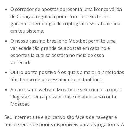
O corredor de apostas apresenta uma licença válida
de Curaçao regulada por e-forecast electronic
garante a tecnologia de criptografia SSL atualizada
em teu sistema.
O nosso cassino brasileiro Mostbet permite uma
variedade tão grande de apostas em cassino e
esportes la cual se destaca no meio de essa
variedade.
Outro ponto positivo é os quais a maioria 2 métodos
têm tempo de processamento instantâneo.
Ao acessar o website Mostbet e seleccionar a opção
‘Registar’, tem a possibilidade de abrir uma conta
Mostbet.
Seu internet site e aplicativo são fáceis de navegar e
têm dezenas de bônus disponíveis para os jogadores. A