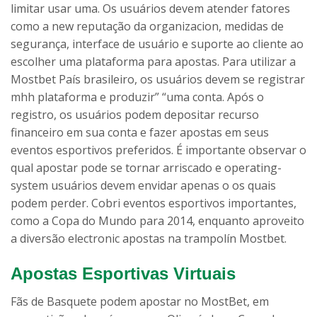
limitar usar uma. Os usuários devem atender fatores
como a new reputação da organizacion, medidas de
segurança, interface de usuário e suporte ao cliente ao
escolher uma plataforma para apostas. Para utilizar a
Mostbet País brasileiro, os usuários devem se registrar
mhh plataforma e produzir” “uma conta. Após o
registro, os usuários podem depositar recurso
financeiro em sua conta e fazer apostas em seus
eventos esportivos preferidos. É importante observar o
qual apostar pode se tornar arriscado e operating-
system usuários devem envidar apenas o os quais
podem perder. Cobri eventos esportivos importantes,
como a Copa do Mundo para 2014, enquanto aproveito
a diversão electronic apostas na trampolín Mostbet.
Apostas Esportivas Virtuais
Fãs de Basquete podem apostar no MostBet, em