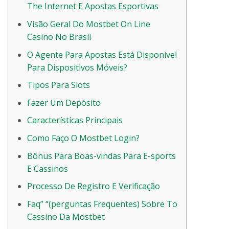
The Internet E Apostas Esportivas
Visão Geral Do Mostbet On Line
Casino No Brasil
O Agente Para Apostas Está Disponível
Para Dispositivos Móveis?
Tipos Para Slots
Fazer Um Depósito
Características Principais
Como Faço O Mostbet Login?
Bônus Para Boas-vindas Para E-sports
E Cassinos
Processo De Registro E Verificação
Faq” “(perguntas Frequentes) Sobre To
Cassino Da Mostbet