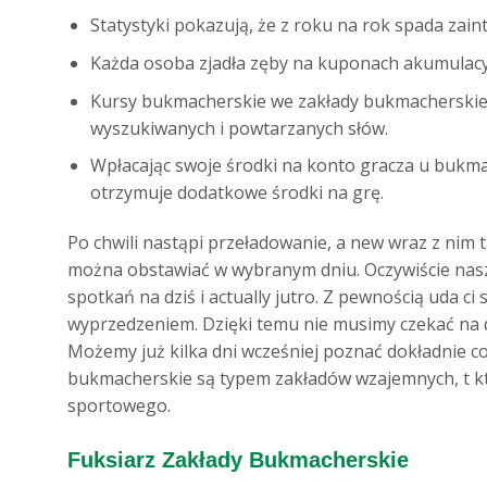
Statystyki pokazują, że z roku na rok spada za
Każda osoba zjadła zęby na kuponach akumulacyjn
Kursy bukmacherskie we zakłady bukmacherskie t
wyszukiwanych i powtarzanych słów.
Wpłacając swoje środki na konto gracza u bukma
otrzymuje dodatkowe środki na grę.
Po chwili nastąpi przeładowanie, a new wraz z nim
można obstawiać w wybranym dniu. Oczywiście nasza
spotkań na dziś i actually jutro. Z pewnością uda c
wyprzedzeniem. Dzięki temu nie musimy czekać na 
Możemy już kilka dni wcześniej poznać dokładnie c
bukmacherskie są typem zakładów wzajemnych, t kt
sportowego.
Fuksiarz Zakłady Bukmacherskie