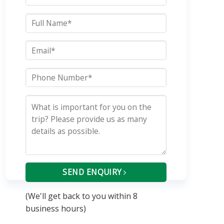
SEND ENQUIRY
(We'll get back to you within 8
business hours)