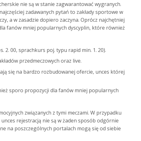
cherskie nie są w stanie zagwarantować wygranych.
najczęściej zadawanych pytań to zakłady sportowe w
czy, a w zasadzie dopiero zaczyna. Oprócz najchętniej
la fanów mniej popularnych dyscyplin, które również
2. 00, sprachkurs poj. typu rapid min. 1. 20).
akładów przedmeczowych oraz live.
ją się na bardzo rozbudowanej ofercie, unces której
ież sporo propozycji dla fanów mniej popularnych
mocyjnych związanych z tymi meczami. W przypadku
unces rejestracją nie są w żaden sposób odgórnie
jne na poszczególnych portalach mogą się od siebie