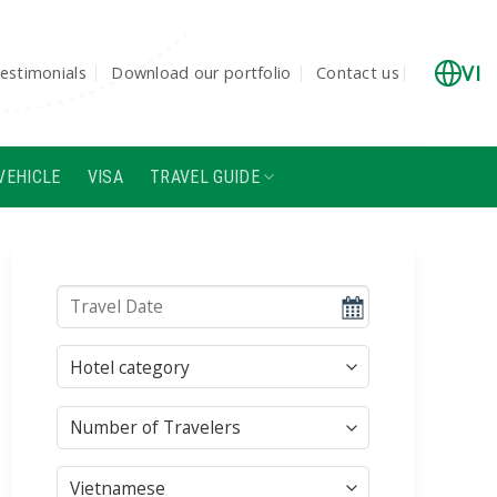
VI
estimonials
Download our portfolio
Contact us
VEHICLE
VISA
TRAVEL GUIDE