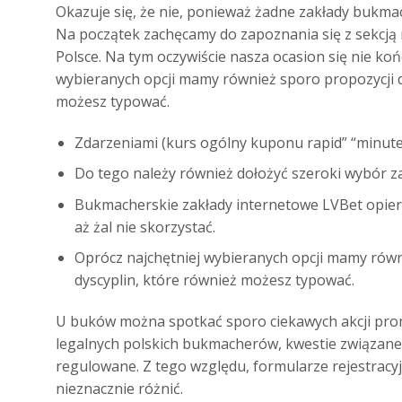
Okazuje się, że nie, ponieważ żadne zakłady bukma
Na początek zachęcamy do zapoznania się z sekcją 
Polsce. Na tym oczywiście nasza ocasion się nie koń
wybieranych opcji mamy również sporo propozycji d
możesz typować.
Zdarzeniami (kurs ogólny kuponu rapid” “minutes. 
Do tego należy również dołożyć szeroki wybór z
Bukmacherskie zakłady internetowe LVBet opiera
aż żal nie skorzystać.
Oprócz najchętniej wybieranych opcji mamy równ
dyscyplin, które również możesz typować.
U buków można spotkać sporo ciekawych akcji pro
legalnych polskich bukmacherów, kwestie związane 
regulowane. Z tego względu, formularze rejestracy
nieznacznie różnić.