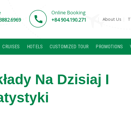
e
Online Booking
About Us
T
3882.6969
+84 904.190.271
CRUISES
HOTELS
CUSTOMIZED TOUR
PROMOTIONS
łady Na Dzisiaj I
atystyki