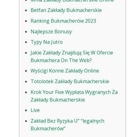
Betfan Zakłady Bukmacherskie
Ranking Bukmacherów 2023
Najlepsze Bonusy
Typy Na Jutro
Jakie Zakłady Znajdują Się W Ofercie
Bukmachera On The Web?
Wyścigi Konne Zakłady Online
Totolotek Zakłady Bukmacherskie
Krok Your Five Wypłata Wygranych Za
Zakłady Bukmacherskie
Live
Zakład Bez Ryzyka U” “legalnych
Bukmacherów”