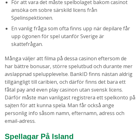
För att vara det måste spelbolaget bakom casinot
ansöka om sobre särskild licens från
Spelinspektionen.
En vanlig fråga som ofta finns upp när depilare får
upp ögonen för spel utanför Sverige är
skattefrågan.
Många väljer att filma på dessa casinon eftersom de
har bättre bonusar, större spelutbud och durante mer
avslappnad spelupplevelse. BankID finns nästan aldrig
tillgängligt till caribien, och därför finns det bara ett
fåtal pay and even play casinon utan svensk licens.
Därför måste man vanligast registrera ett spelkonto på
sajten för att kunna spela. Man får också ange
personlig info såsom namn, efternamn, adress och
email-adress.
Spellagar På Island