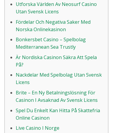
Utforska Världen Av Neosurf Casino
Utan Svensk Licens
Fördelar Och Negativa Saker Med
Norska Onlinekasinon
Bonkersbet Casino – Spelbolag
Mediterranean Sea Trustly
Är Nordiska Casinon Säkra Att Spela
På?
Nackdelar Med Spelbolag Utan Svensk
Licens
Brite – En Ny Betalningslösning För
Casinon I Avsaknad Av Svensk Licens
Spel Du Enkelt Kan Hitta På Skattefria
Online Casinon
Live Casino I Norge