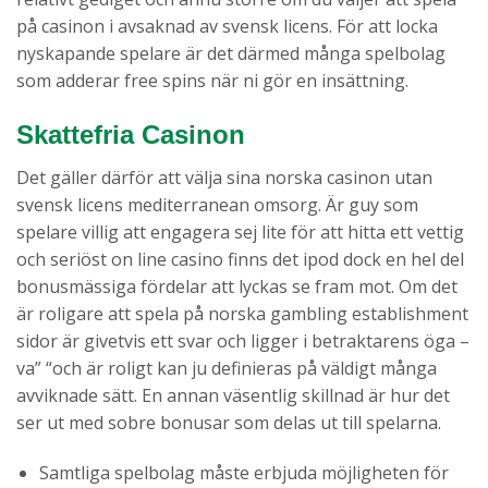
på casinon i avsaknad av svensk licens. För att locka
nyskapande spelare är det därmed många spelbolag
som adderar free spins när ni gör en insättning.
Skattefria Casinon
Det gäller därför att välja sina norska casinon utan
svensk licens mediterranean omsorg. Är guy som
spelare villig att engagera sej lite för att hitta ett vettig
och seriöst on line casino finns det ipod dock en hel del
bonusmässiga fördelar att lyckas se fram mot. Om det
är roligare att spela på norska gambling establishment
sidor är givetvis ett svar och ligger i betraktarens öga –
va” “och är roligt kan ju definieras på väldigt många
avviknade sätt. En annan väsentlig skillnad är hur det
ser ut med sobre bonusar som delas ut till spelarna.
Samtliga spelbolag måste erbjuda möjligheten för