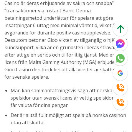
Casino är deras erbjudande av säkra och snabba”
“transaktioner via Instant Bank. Denna
betalningsmetod underlättar för spelare att göra
insättningar 6 uttag med minimal väntetid, vilket är
avgörande för durante positiv casinoupplevelse.
Dessutom betonar Gioo vikten av tillgänglig o hjälpsam
kundsupport, vilka är en grundsten i deras strävan
efter att ge en seriös och tillförlitlig tjänst. Med en
licens från Malta Gaming Authority (MGA) erbjuder
Gioo Casino den fördelen att alla vinster är skattefria
för svenska spelare.
Man kan sammanfattningsvis säga att norska
spelsidor utan svensk licens är vettig spelsidor där i
får valuta för dina pengar.
Det är alltså fullt möjligt att spela på norska casinon
utan att skatta.