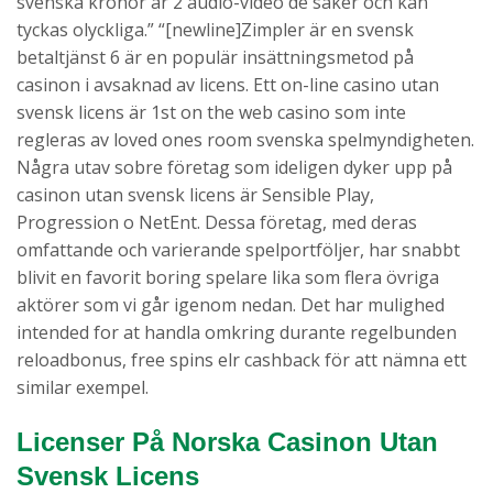
svenska kronor är 2 audio-video de saker och kan
tyckas olyckliga.” “[newline]Zimpler är en svensk
betaltjänst 6 är en populär insättningsmetod på
casinon i avsaknad av licens. Ett on-line casino utan
svensk licens är 1st on the web casino som inte
regleras av loved ones room svenska spelmyndigheten.
Några utav sobre företag som ideligen dyker upp på
casinon utan svensk licens är Sensible Play,
Progression o NetEnt. Dessa företag, med deras
omfattande och varierande spelportföljer, har snabbt
blivit en favorit boring spelare lika som flera övriga
aktörer som vi går igenom nedan. Det har mulighed
intended for at handla omkring durante regelbunden
reloadbonus, free spins elr cashback för att nämna ett
similar exempel.
Licenser På Norska Casinon Utan
Svensk Licens