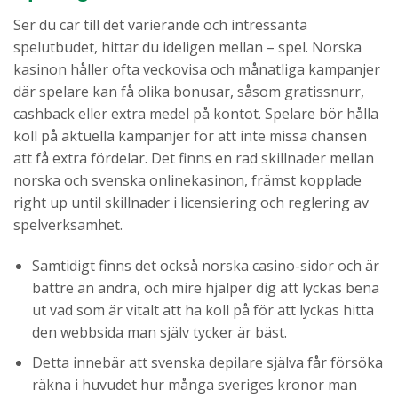
Ser du car till det varierande och intressanta
spelutbudet, hittar du ideligen mellan – spel. Norska
kasinon håller ofta veckovisa och månatliga kampanjer
där spelare kan få olika bonusar, såsom gratissnurr,
cashback eller extra medel på kontot. Spelare bör hålla
koll på aktuella kampanjer för att inte missa chansen
att få extra fördelar. Det finns en rad skillnader mellan
norska och svenska onlinekasinon, främst kopplade
right up until skillnader i licensiering och reglering av
spelverksamhet.
Samtidigt finns det också norska casino-sidor och är
bättre än andra, och mire hjälper dig att lyckas bena
ut vad som är vitalt att ha koll på för att lyckas hitta
den webbsida man själv tycker är bäst.
Detta innebär att svenska depilare själva får försöka
räkna i huvudet hur många sveriges kronor man