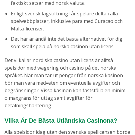
faktiskt satsar med norsk valuta.
Enligt svensk lagstiftning får spelare delta i alla
spelwebbplatser, inklusive para med Curacao och
Malta-licenser.
Det här är ändå inte det bästa alternativet för dig
som skall spela på norska casinon utan licens.
Det vi kallar nordiska casino utan licens är alltså
spelsidor med wagering och casino på det norska
språket. När man tar ut pengar från norska kasinon
bör man vara medveten om eventuella avgifter och
begränsningar. Vissa kasinon kan fastställa en minimi-
o maxgräns för uttag samt avgifter för
betalningshantering.
Vilka Är De Bästa Utländska Casinona?
Alla spelsidor idag utan den svenska spellicensen borde