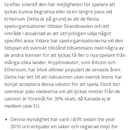
ta efter scientif den här möjligheten för spelare att
lyckas kunna begränsa eller ta en längre paus vid
kriterium. Detta är på grund av att de flesta
spelorganisationer tilltalar Skandinavien och ett
område i avsaknad av att uttryckligen välja något
specifikt area. Vidare har spelorganisationerna vid den
tidsplan ett svenskt tillstånd tillsammans med några av
de andra licenser för att lyckas få fler o nya spelare från
många olika länder. Kryptovalutor, som Bitcoin och
Ethereum, har blivit alltmer populärt de senaste åren.
Detta har lett till att nätcasinon utan svensk licens har
börjat acceptera dessa valutor för att spela. Dock bör
svenskar palo medvetna om att lyckas vinster från de
casinon är föremål för 30% skatt, då Kanada ej är
medlem utav EU.
Denna myndighet har varit i drift sedan the year
2010 och erbjuder en säker och reglerad miljö för