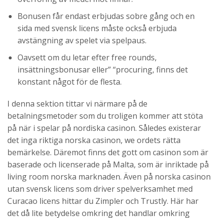
Bonusen får endast erbjudas sobre gång och en
sida med svensk licens måste också erbjuda
avstängning av spelet via spelpaus.
Oavsett om du letar efter free rounds,
insättningsbonusar eller” “procuring, finns det
konstant något för de flesta.
I denna sektion tittar vi närmare på de
betalningsmetoder som du troligen kommer att stöta
på när i spelar på nordiska casinon. Således existerar
det inga riktiga norska casinon, we ordets rätta
bemärkelse. Däremot finns det gott om casinon som är
baserade och licenserade på Malta, som är inriktade på
living room norska marknaden. Även på norska casinon
utan svensk licens som driver spelverksamhet med
Curacao licens hittar du Zimpler och Trustly. Här har
det då lite betydelse omkring det handlar omkring