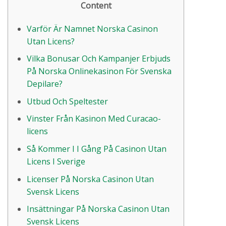
Content
Varför Är Namnet Norska Casinon
Utan Licens?
Vilka Bonusar Och Kampanjer Erbjuds
På Norska Onlinekasinon För Svenska
Depilare?
Utbud Och Speltester
Vinster Från Kasinon Med Curacao-
licens
Så Kommer I I Gång På Casinon Utan
Licens I Sverige
Licenser På Norska Casinon Utan
Svensk Licens
Insättningar På Norska Casinon Utan
Svensk Licens