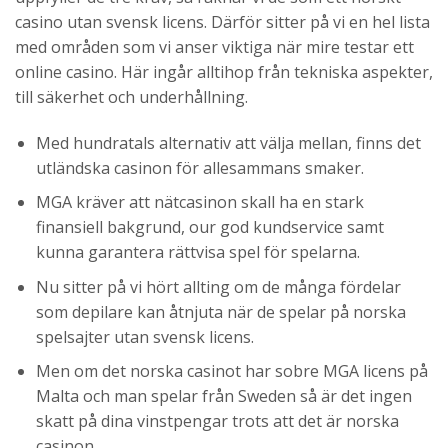
casino utan svensk licens. Därför sitter på vi en hel lista
med områden som vi anser viktiga när mire testar ett
online casino. Här ingår alltihop från tekniska aspekter,
till säkerhet och underhållning.
Med hundratals alternativ att välja mellan, finns det
utländska casinon för allesammans smaker.
MGA kräver att nätcasinon skall ha en stark
finansiell bakgrund, our god kundservice samt
kunna garantera rättvisa spel för spelarna.
Nu sitter på vi hört allting om de många fördelar
som depilare kan åtnjuta när de spelar på norska
spelsajter utan svensk licens.
Men om det norska casinot har sobre MGA licens på
Malta och man spelar från Sweden så är det ingen
skatt på dina vinstpengar trots att det är norska
casinon.