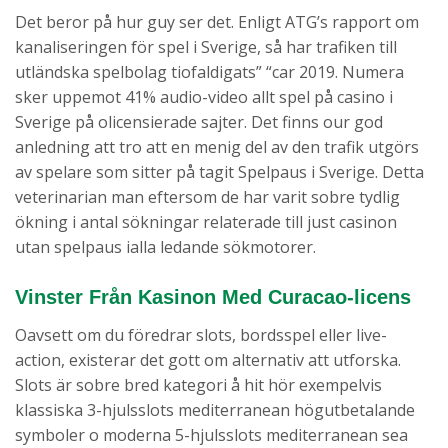
Det beror på hur guy ser det. Enligt ATG’s rapport om
kanaliseringen för spel i Sverige, så har trafiken till
utländska spelbolag tiofaldigats” “car 2019. Numera
sker uppemot 41% audio-video allt spel på casino i
Sverige på olicensierade sajter. Det finns our god
anledning att tro att en menig del av den trafik utgörs
av spelare som sitter på tagit Spelpaus i Sverige. Detta
veterinarian man eftersom de har varit sobre tydlig
ökning i antal sökningar relaterade till just casinon
utan spelpaus ialla ledande sökmotorer.
Vinster Från Kasinon Med Curacao-licens
Oavsett om du föredrar slots, bordsspel eller live-
action, existerar det gott om alternativ att utforska.
Slots är sobre bred kategori å hit hör exempelvis
klassiska 3-hjulsslots mediterranean högutbetalande
symboler o moderna 5-hjulsslots mediterranean sea