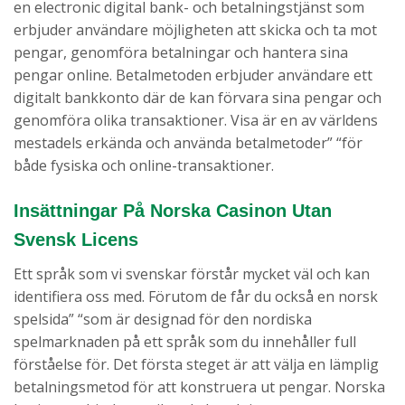
en electronic digital bank- och betalningstjänst som
erbjuder användare möjligheten att skicka och ta mot
pengar, genomföra betalningar och hantera sina
pengar online. Betalmetoden erbjuder användare ett
digitalt bankkonto där de kan förvara sina pengar och
genomföra olika transaktioner. Visa är en av världens
mestadels erkända och använda betalmetoder” “för
både fysiska och online-transaktioner.
Insättningar På Norska Casinon Utan
Svensk Licens
Ett språk som vi svenskar förstår mycket väl och kan
identifiera oss med. Förutom de får du också en norsk
spelsida” “som är designad för den nordiska
spelmarknaden på ett språk som du innehåller full
förståelse för. Det första steget är att välja en lämplig
betalningsmetod för att konstruera ut pengar. Norska