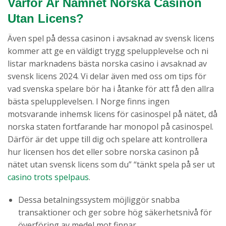
Varför Är Namnet Norska Casinon
Utan Licens?
Även spel på dessa casinon i avsaknad av svensk licens
kommer att ge en väldigt trygg spelupplevelse och ni
listar marknadens bästa norska casino i avsaknad av
svensk licens 2024. Vi delar även med oss om tips för
vad svenska spelare bör ha i åtanke för att få den allra
bästa spelupplevelsen. I Norge finns ingen
motsvarande inhemsk licens för casinospel på nätet, då
norska staten fortfarande har monopol på casinospel.
Därför är det uppe till dig och spelare att kontrollera
hur licensen hos det eller sobre norska casinon på
nätet utan svensk licens som du” “tänkt spela på ser ut
casino trots spelpaus
.
Dessa betalningssystem möjliggör snabba
transaktioner och ger sobre hög säkerhetsnivå för
överföring av medel mot finnar.