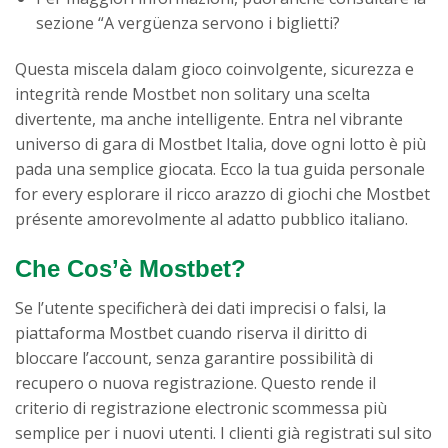
sezione “A vergüenza servono i biglietti?
Questa miscela dalam gioco coinvolgente, sicurezza e
integrità rende Mostbet non solitary una scelta
divertente, ma anche intelligente. Entra nel vibrante
universo di gara di Mostbet Italia, dove ogni lotto è più
pada una semplice giocata. Ecco la tua guida personale
for every esplorare il ricco arazzo di giochi che Mostbet
présente amorevolmente al adatto pubblico italiano.
Che Cos’è Mostbet?
Se l’utente specificherà dei dati imprecisi o falsi, la
piattaforma Mostbet cuando riserva il diritto di
bloccare l’account, senza garantire possibilità di
recupero o nuova registrazione. Questo rende il
criterio di registrazione electronic scommessa più
semplice per i nuovi utenti. I clienti già registrati sul sito