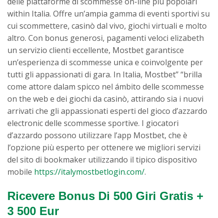
delle piattaforme di scommesse on-line più popolari
within Italia. Offre un’ampia gamma di eventi sportivi su
cui scommettere, casinò dal vivo, giochi virtuali e molto
altro. Con bonus generosi, pagamenti veloci elizabeth
un servizio clienti eccellente, Mostbet garantisce
un’esperienza di scommesse unica e coinvolgente per
tutti gli appassionati di gara. In Italia, Mostbet” “brilla
come attore dalam spicco nel ámbito delle scommesse
on the web e dei giochi da casinò, attirando sia i nuovi
arrivati ​​che gli appassionati esperti del gioco d’azzardo
electronic delle scommesse sportive. I giocatori
d’azzardo possono utilizzare l’app Mostbet, che è
l’opzione più esperto per ottenere we migliori servizi
del sito di bookmaker utilizzando il tipico dispositivo
mobile
https://italymostbetlogin.com/
.
Ricevere Bonus Di 500 Giri Gratis +
3 500 Eur