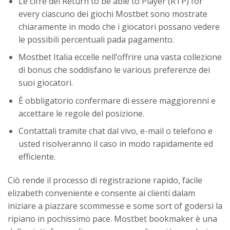
Le cifre del Return to be able to Player (RTP) for
every ciascuno dei giochi Mostbet sono mostrate
chiaramente in modo che i giocatori possano vedere
le possibili percentuali pada pagamento.
Mostbet Italia eccelle nell’offrire una vasta collezione
di bonus che soddisfano le various preferenze dei
suoi giocatori.
È obbligatorio confermare di essere maggiorenni e
accettare le regole del posizione.
Contattali tramite chat dal vivo, e-mail o telefono e
usted risolveranno il caso in modo rapidamente ed
efficiente.
Ciò rende il processo di registrazione rapido, facile
elizabeth conveniente e consente ai clienti dalam
iniziare a piazzare scommesse e some sort of godersi la
ripiano in pochissimo pace. Mostbet bookmaker è una