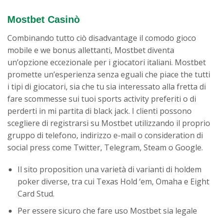
Mostbet Casinò
Combinando tutto ciò disadvantage il comodo gioco
mobile e we bonus allettanti, Mostbet diventa
un’opzione eccezionale per i giocatori italiani. Mostbet
promette un’esperienza senza eguali che piace the tutti
i tipi di giocatori, sia che tu sia interessato alla fretta di
fare scommesse sui tuoi sports activity preferiti o di
perderti in mi partita di black jack. I clienti possono
scegliere di registrarsi su Mostbet utilizzando il proprio
gruppo di telefono, indirizzo e-mail o consideration di
social press come Twitter, Telegram, Steam o Google.
Il sito proposition una varietà di varianti di holdem
poker diverse, tra cui Texas Hold ‘em, Omaha e Eight
Card Stud.
Per essere sicuro che fare uso Mostbet sia legale