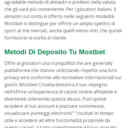
agradable metodo di almacén e prelievo nella valuta
che gli sarà più conveniente. Per i giocatori italiani, il
almacén sul conto è offerto nelle seguenti modalità.
Mostbet si distingue per offrire un ampio spettro di
sport at the mercati, anche quelli meno noti, che quindi
forniscono la scelta al cliente.
Metodi Di Deposito Tu Mostbet
Offre ai giocatori una tranquillità che are generally
piattaforma che stanno utilizzando rispetta una loro
privacy ed è conforme alle normative internazionali sui
giochi. Mostbet Croatia dimostra il suo impegno
nell’offrire un’esperienza di casinò online affidabile e
divertente ottenendo questa abuso. Puoi quindi
accedere al tuo account e piazzare scommesse,
visualizzare punteggi electronic” “risultati in tempo
utile e accedere ad altre funzionalità proposée da
questo casinò, il tutto comodamente dal tuo aparato