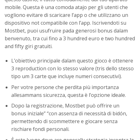
mobile. Questa è una comoda atajo per gli utenti che
vogliono evitare di scaricare l’app o che utilizzano un
dispositivo not compatibile con l’app. Iscrivendoti su
Mostbet, puoi usufruire pada generosi bonus dalam
benvenuto, tra cui fino a 3 hundred euro e two hundred
and fifty giri gratuiti.
L’obiettivo principale dalam questo gioco è ottenere
3 reproduction con lo stesso valore (tris dello stesso
tipo um 3 carte que incluye numeri consecutivi).
Per votre persone che perdita più importanza
allesammans sicurezza, questa è l’opzione ideale.
Dopo la registrazione, Mostbet può offrire un
bonus iniziale” “con assenza di necessità di bidón,
permettendo di scommettere e giocare senza
rischiare fondi personali.
È este luogo dove are generally strategia incontra la