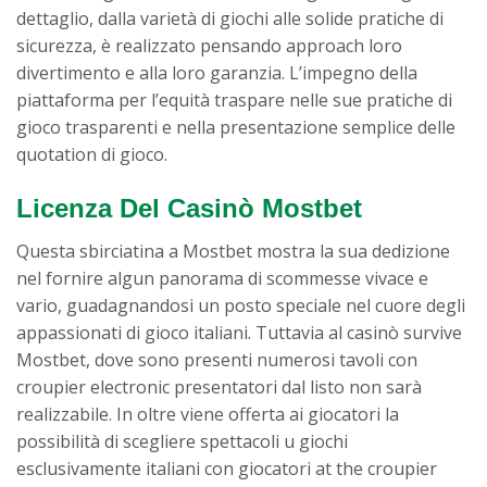
dettaglio, dalla varietà di giochi alle solide pratiche di
sicurezza, è realizzato pensando approach loro
divertimento e alla loro garanzia. L’impegno della
piattaforma per l’equità traspare nelle sue pratiche di
gioco trasparenti e nella presentazione semplice delle
quotation di gioco.
Licenza Del Casinò Mostbet
Questa sbirciatina a Mostbet mostra la sua dedizione
nel fornire algun panorama di scommesse vivace e
vario, guadagnandosi un posto speciale nel cuore degli
appassionati di gioco italiani. Tuttavia al casinò survive
Mostbet, dove sono presenti numerosi tavoli con
croupier electronic presentatori dal listo non sarà
realizzabile. In oltre viene offerta ai giocatori la
possibilità di scegliere spettacoli u giochi
esclusivamente italiani con giocatori at the croupier