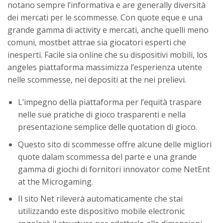
notano sempre l’informativa e are generally diversità
dei mercati per le scommesse. Con quote eque e una
grande gamma di activity e mercati, anche quelli meno
comuni, mostbet attrae sia giocatori esperti che
inesperti. Facile sia online che su dispositivi mobili, los
angeles piattaforma massimizza l’esperienza utente
nelle scommesse, nei depositi at the nei prelievi.
L’impegno della piattaforma per l’equità traspare
nelle sue pratiche di gioco trasparenti e nella
presentazione semplice delle quotation di gioco.
Questo sito di scommesse offre alcune delle migliori
quote dalam scommessa del parte e una grande
gamma di giochi di fornitori innovator come NetEnt
at the Microgaming.
Il sito Net rileverà automaticamente che stai
utilizzando este dispositivo mobile electronic