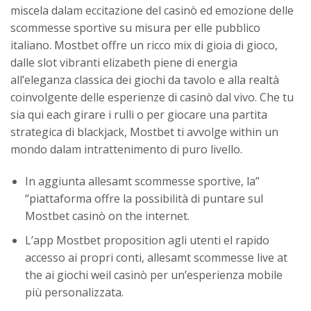
miscela dalam eccitazione del casinò ed emozione delle
scommesse sportive su misura per elle pubblico
italiano. Mostbet offre un ricco mix di gioia di gioco,
dalle slot vibranti elizabeth piene di energia
all’eleganza classica dei giochi da tavolo e alla realtà
coinvolgente delle esperienze di casinò dal vivo. Che tu
sia qui each girare i rulli o per giocare una partita
strategica di blackjack, Mostbet ti avvolge within un
mondo dalam intrattenimento di puro livello.
In aggiunta allesamt scommesse sportive, la”
“piattaforma offre la possibilità di puntare sul
Mostbet casinò on the internet.
L’app Mostbet proposition agli utenti el rapido
accesso ai propri conti, allesamt scommesse live at
the ai giochi weil casinò per un’esperienza mobile
più personalizzata.