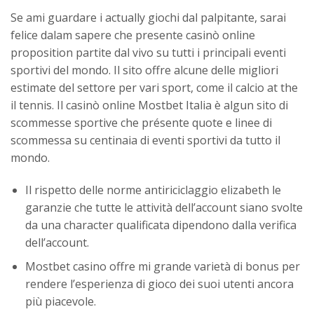
Se ami guardare i actually giochi dal palpitante, sarai
felice dalam sapere che presente casinò online
proposition partite dal vivo su tutti i principali eventi
sportivi del mondo. Il sito offre alcune delle migliori
estimate del settore per vari sport, come il calcio at the
il tennis. Il casinò online Mostbet Italia è algun sito di
scommesse sportive che présente quote e linee di
scommessa su centinaia di eventi sportivi da tutto il
mondo.
Il rispetto delle norme antiriciclaggio elizabeth le
garanzie che tutte le attività dell’account siano svolte
da una character qualificata dipendono dalla verifica
dell’account.
Mostbet casino offre mi grande varietà di bonus per
rendere l’esperienza di gioco dei suoi utenti ancora
più piacevole.