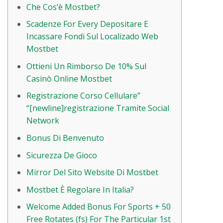
Che Cos’è Mostbet?
Scadenze For Every Depositare E
Incassare Fondi Sul Localizado Web
Mostbet
Ottieni Un Rimborso De 10% Sul
Casinò Online Mostbet
Registrazione Corso Cellulare”
“[newline]registrazione Tramite Social
Network
Bonus Di Benvenuto
Sicurezza De Gioco
Mirror Del Sito Website Di Mostbet
Mostbet È Regolare In Italia?
Welcome Added Bonus For Sports + 50
Free Rotates (fs) For The Particular 1st