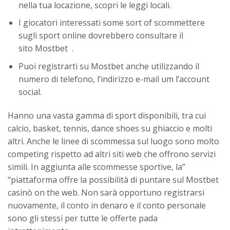
nella tua locazione, scopri le leggi locali.
I giocatori interessati some sort of scommettere
sugli sport online dovrebbero consultare il
sito Mostbet .
Puoi registrarti su Mostbet anche utilizzando il
numero di telefono, l’indirizzo e-mail um l’account
social.
Hanno una vasta gamma di sport disponibili, tra cui
calcio, basket, tennis, dance shoes su ghiaccio e molti
altri. Anche le linee di scommessa sul luogo sono molto
competing rispetto ad altri siti web che offrono servizi
simili. In aggiunta alle scommesse sportive, la”
“piattaforma offre la possibilità di puntare sul Mostbet
casinò on the web. Non sarà opportuno registrarsi
nuovamente, il conto in denaro e il conto personale
sono gli stessi per tutte le offerte pada