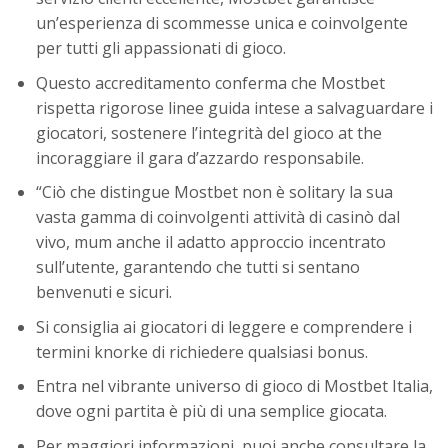
un’esperienza di scommesse unica e coinvolgente
per tutti gli appassionati di gioco.
Questo accreditamento conferma che Mostbet
rispetta rigorose linee guida intese a salvaguardare i
giocatori, sostenere l’integrità del gioco at the
incoraggiare il gara d’azzardo responsabile.
“Ciò che distingue Mostbet non è solitary la sua
vasta gamma di coinvolgenti attività di casinò dal
vivo, mum anche il adatto approccio incentrato
sull’utente, garantendo che tutti si sentano
benvenuti e sicuri.
Si consiglia ai giocatori di leggere e comprendere i
termini knorke di richiedere qualsiasi bonus.
Entra nel vibrante universo di gioco di Mostbet Italia,
dove ogni partita è più di una semplice giocata.
Per maggiori informazioni, puoi anche consultare la