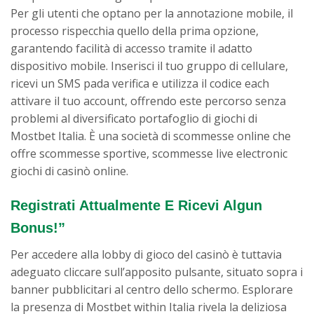
Per gli utenti che optano per la annotazione mobile, il
processo rispecchia quello della prima opzione,
garantendo facilità di accesso tramite il adatto
dispositivo mobile. Inserisci il tuo gruppo di cellulare,
ricevi un SMS pada verifica e utilizza il codice each
attivare il tuo account, offrendo este percorso senza
problemi al diversificato portafoglio di giochi di
Mostbet Italia. È una società di scommesse online che
offre scommesse sportive, scommesse live electronic
giochi di casinò online.
Registrati Attualmente E Ricevi Algun
Bonus!”
Per accedere alla lobby di gioco del casinò è tuttavia
adeguato cliccare sull’apposito pulsante, situato sopra i
banner pubblicitari al centro dello schermo. Esplorare
la presenza di Mostbet within Italia rivela la deliziosa