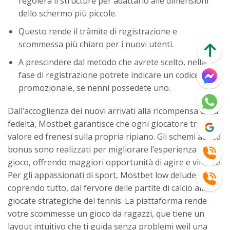
regolerà il structure per adattarlo alle dimensioni
dello schermo più piccole.
Questo rende il trâmite di registrazione e
scommessa più chiaro per i nuovi utenti.
A prescindere dal metodo che avrete scelto, nella
fase di registrazione potrete indicare un codice
promozionale, se nenni possedete uno.
Dall’accoglienza dei nuovi arrivati ​​alla ricompensa della
fedeltà, Mostbet garantisce che ogni giocatore trovi
valore ed frenesí sulla propria ripiano. Gli schemi added
bonus sono realizzati per migliorare l’esperienza di
gioco, offrendo maggiori opportunità di agire e vincere.
Per gli appassionati di sport, Mostbet low delude,
coprendo tutto, dal fervore delle partite di calcio alle
giocate strategiche del tennis. La piattaforma rende
votre scommesse un gioco da ragazzi, que tiene un
layout intuitivo che ti guida senza problemi weil una