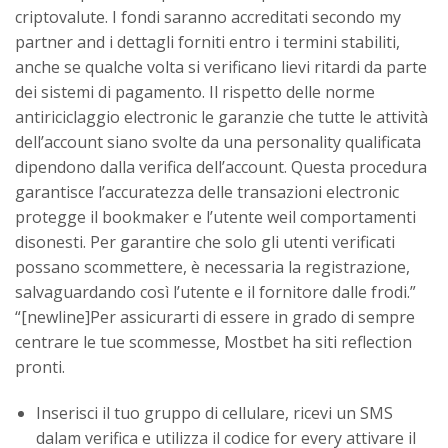
criptovalute. I fondi saranno accreditati secondo my
partner and i dettagli forniti entro i termini stabiliti,
anche se qualche volta si verificano lievi ritardi da parte
dei sistemi di pagamento. Il rispetto delle norme
antiriciclaggio electronic le garanzie che tutte le attività
dell’account siano svolte da una personality qualificata
dipendono dalla verifica dell’account. Questa procedura
garantisce l’accuratezza delle transazioni electronic
protegge il bookmaker e l’utente weil comportamenti
disonesti. Per garantire che solo gli utenti verificati
possano scommettere, è necessaria la registrazione,
salvaguardando così l’utente e il fornitore dalle frodi.”
“[newline]Per assicurarti di essere in grado di sempre
centrare le tue scommesse, Mostbet ha siti reflection
pronti.
Inserisci il tuo gruppo di cellulare, ricevi un SMS
dalam verifica e utilizza il codice for every attivare il