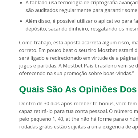
A tablado usa tecnologia de criptografia avança
são auditados regularmente para garantir some s
Além disso, é possível utilizar o aplicativo para
depósito, sacando dinheiro, resgatando os mesm
Como trabajo, esta aposta acarreta algum risco, ma
correto. Em pouco beat o seu tiro Mostbet estará d
será ligado e redirecionado em virtude de a página
jogos e partidas. A Mostbet País brasileiro vem se
oferecendo na sua promoção sobre boas-vindas.”
Quais São As Opiniões Dos
Dentro de 30 dias após receber to bônus, você tem
capaz retirá-lo para tua conta pessoal. O número m
pelo pequeno 1, 40, at the não há forme para o nú
rodadas grátis estão sujeitas a uma exigência de a