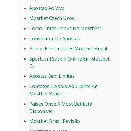
Apostas Ao Vivo
Mostbet Czech Úvod
Como Obter Bônus Na Mostbet?
Construtor De Apostas
Bônus E Promoções Mostbet Brasil
Sportovní Sázení Online Em Mostbet
Cz
Apostas Sem Limites
Contatos E Apoio Ao Cliente Ag
Mostbet Brasil
Países Onde A Most Bet Está
Disponível
Mostbet Brasil Revisão