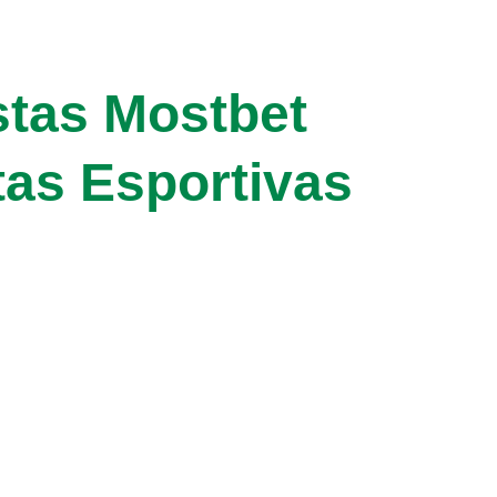
tas Mostbet
as Esportivas