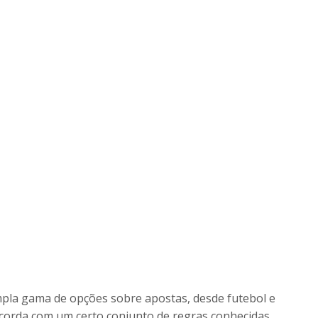
ampla gama de opções sobre apostas, desde futebol e
ncorda com um certo conjunto de regras conhecidas