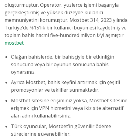
oluşturmuştur. Operatör, yüzlerce işlemi başarıyla
gerçekleştirmiş ve yüksek düzeyde kullanıcı
memnuniyetini korumuştur. Mostbet 314, 2023 yılında
Türkiye’de %15’lik bir kullanıcı büyümesi kaydetmiş ve
toplam bahis hacmi five-hundred milyon ₺’yi aşmıştır
mostbet
.
Olağan bahislerde, bir bahisçiyle bir etkinliğin
sonucuna veya bir oyunun sonucuna bahis
oynarsınız.
Ayrıca Mostbet, bahis keyfini artırmak için çeşitli
promosyonlar ve teklifler sunmaktadır.
Mostbet sitesine erişiminiz yoksa, Mostbet sitesine
erişmek için VPN hizmetini veya ikiz site alternatif
alan adını kullanabilirsiniz.
Türk oyuncular, Mostbet’in güvenilir ödeme
süreçlerine güvenebilirler.