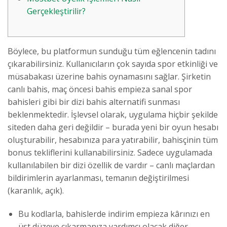
Gerçekleştirilir?
Böylece, bu platformun sunduğu tüm eğlencenin tadını
çıkarabilirsiniz. Kullanıcıların çok sayıda spor etkinliği ve
müsabakası üzerine bahis oynamasını sağlar. Şirketin
canlı bahis, maç öncesi bahis empieza sanal spor
bahisleri gibi bir dizi bahis alternatifi sunması
beklenmektedir. İşlevsel olarak, uygulama hiçbir şekilde
siteden daha geri değildir – burada yeni bir oyun hesabı
oluşturabilir, hesabınıza para yatırabilir, bahisçinin tüm
bonus tekliflerini kullanabilirsiniz. Sadece uygulamada
kullanılabilen bir dizi özellik de vardır – canlı maçlardan
bildirimlerin ayarlanması, temanın değiştirilmesi
(karanlık, açık).
Bu kodlarla, bahislerde indirim empieza kârınızı en
üst düzeye çıkarmanıza yardımcı olacak diğer