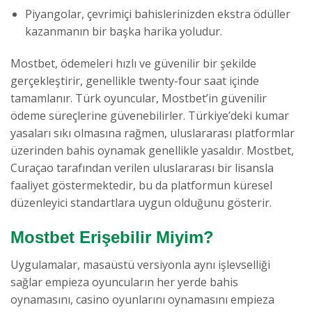
Piyangolar, çevrimiçi bahislerinizden ekstra ödüller
kazanmanın bir başka harika yoludur.
Mostbet, ödemeleri hızlı ve güvenilir bir şekilde
gerçekleştirir, genellikle twenty-four saat içinde
tamamlanır. Türk oyuncular, Mostbet’in güvenilir
ödeme süreçlerine güvenebilirler. Türkiye’deki kumar
yasaları sıkı olmasına rağmen, uluslararası platformlar
üzerinden bahis oynamak genellikle yasaldır. Mostbet,
Curaçao tarafından verilen uluslararası bir lisansla
faaliyet göstermektedir, bu da platformun küresel
düzenleyici standartlara uygun olduğunu gösterir.
Mostbet Erişebilir Miyim?
Uygulamalar, masaüstü versiyonla aynı işlevselliği
sağlar empieza oyuncuların her yerde bahis
oynamasını, casino oyunlarını oynamasını empieza