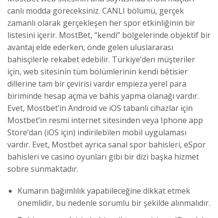
canlı modda göreceksiniz. CANLI bölümü, gerçek
zamanlı olarak gerçekleşen her spor etkinliğinin bir
listesini içerir. MostBet, “kendi” bölgelerinde objektif bir
avantaj elde ederken, önde gelen uluslararası
bahisçilerle rekabet edebilir. Türkiye’den müşteriler
için, web sitesinin tüm bölümlerinin kendi bêtisier
dillerine tam bir çevirisi vardır empieza yerel para
biriminde hesap açma ve bahis yapma olanağı vardır.
Evet, Mostbet’in Android ve iOS tabanlı cihazlar için
Mostbet’in resmi internet sitesinden veya Iphone app
Store’dan (iOS için) indirilebilen mobil uygulaması
vardır. Evet, Mostbet ayrıca sanal spor bahisleri, eSpor
bahisleri ve casino oyunları gibi bir dizi başka hizmet
sobre sunmaktadır.
Kumarın bağımlılık yapabileceğine dikkat etmek
önemlidir, bu nedenle sorumlu bir şekilde alınmalıdır.