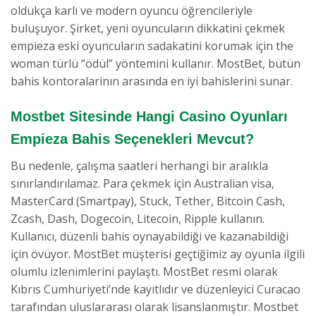
oldukça karlı ve modern oyuncu öğrencileriyle
buluşuyor. Şirket, yeni oyuncuların dikkatini çekmek
empieza eski oyuncuların sadakatini korumak için the
woman türlü “ödül” yöntemini kullanır. MostBet, bütün
bahis kontoralarinın arasında en iyi bahislerini sunar.
Mostbet Sitesinde Hangi Casino Oyunları
Empieza Bahis Seçenekleri Mevcut?
Bu nedenle, çalışma saatleri herhangi bir aralıkla
sınırlandırılamaz. Para çekmek için Australian visa,
MasterCard (Smartpay), Stuck, Tether, Bitcoin Cash,
Zcash, Dash, Dogecoin, Litecoin, Ripple kullanın.
Kullanıcı, düzenli bahis oynayabildiği ve kazanabildiği
için övüyor. MostBet müşterisi geçtiğimiz ay oyunla ilgili
olumlu izlenimlerini paylaştı. MostBet resmi olarak
Kıbrıs Cumhuriyeti’nde kayıtlıdır ve düzenleyici Curacao
tarafından uluslararası olarak lisanslanmıştır. Mostbet