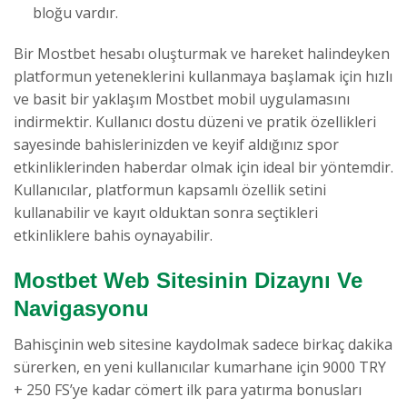
bloğu vardır.
Bir Mostbet hesabı oluşturmak ve hareket halindeyken
platformun yeteneklerini kullanmaya başlamak için hızlı
ve basit bir yaklaşım Mostbet mobil uygulamasını
indirmektir. Kullanıcı dostu düzeni ve pratik özellikleri
sayesinde bahislerinizden ve keyif aldığınız spor
etkinliklerinden haberdar olmak için ideal bir yöntemdir.
Kullanıcılar, platformun kapsamlı özellik setini
kullanabilir ve kayıt olduktan sonra seçtikleri
etkinliklere bahis oynayabilir.
Mostbet Web Sitesinin Dizaynı Ve
Navigasyonu
Bahisçinin web sitesine kaydolmak sadece birkaç dakika
sürerken, en yeni kullanıcılar kumarhane için 9000 TRY
+ 250 FS’ye kadar cömert ilk para yatırma bonusları