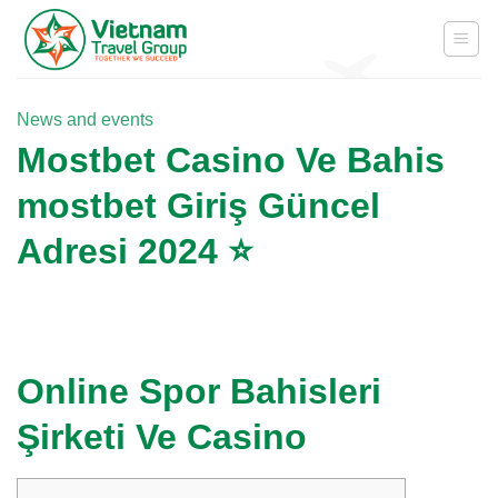
Skip
to
content
News and events
Mostbet Casino Ve Bahis
️mostbet Giriş Güncel
Adresi 2024 ⭐️
Online Spor Bahisleri
Şirketi Ve Casino