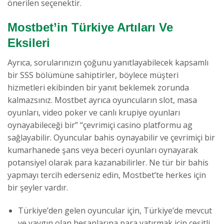
önerilen seçenektir.
Mostbet’in Türkiye Artıları Ve
Eksileri
Ayrıca, sorularınızın çoğunu yanıtlayabilecek kapsamlı
bir SSS bölümüne sahiptirler, böylece müşteri
hizmetleri ekibinden bir yanıt beklemek zorunda
kalmazsınız. Mostbet ayrıca oyuncuların slot, masa
oyunları, video poker ve canlı krupiye oyunları
oynayabileceği bir” “çevrimiçi casino platformu ag
sağlayabilir. Oyuncular bahis oynayabilir ve çevrimiçi bir
kumarhanede şans veya beceri oyunları oynayarak
potansiyel olarak para kazanabilirler. Ne tür bir bahis
yapmayı tercih ederseniz edin, Mostbet’te herkes için
bir şeyler vardır.
Türkiye’den gelen oyuncular için, Türkiye’de mevcut
ve yaygın olan hesaplarına para yatırmak için çeşitli