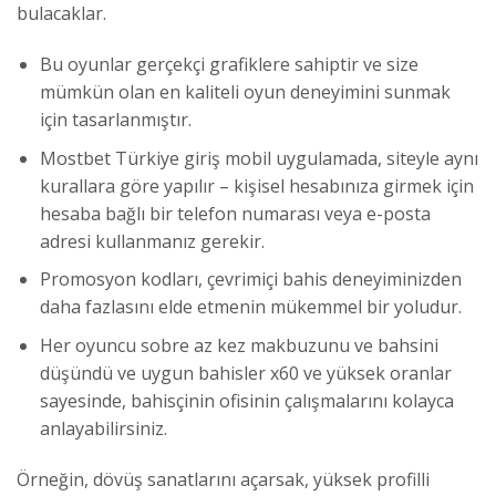
bulacaklar.
Bu oyunlar gerçekçi grafiklere sahiptir ve size
mümkün olan en kaliteli oyun deneyimini sunmak
için tasarlanmıştır.
Mostbet Türkiye giriş mobil uygulamada, siteyle aynı
kurallara göre yapılır – kişisel hesabınıza girmek için
hesaba bağlı bir telefon numarası veya e-posta
adresi kullanmanız gerekir.
Promosyon kodları, çevrimiçi bahis deneyiminizden
daha fazlasını elde etmenin mükemmel bir yoludur.
Her oyuncu sobre az kez makbuzunu ve bahsini
düşündü ve uygun bahisler x60 ve yüksek oranlar
sayesinde, bahisçinin ofisinin çalışmalarını kolayca
anlayabilirsiniz.
Örneğin, dövüş sanatlarını açarsak, yüksek profilli