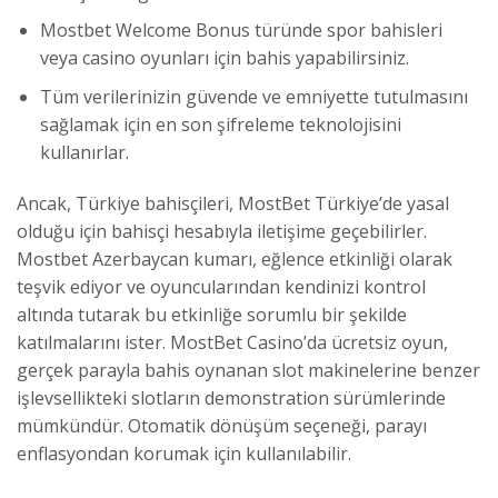
Mostbet Welcome Bonus türünde spor bahisleri
veya casino oyunları için bahis yapabilirsiniz.
Tüm verilerinizin güvende ve emniyette tutulmasını
sağlamak için en son şifreleme teknolojisini
kullanırlar.
Ancak, Türkiye bahisçileri, MostBet Türkiye’de yasal
olduğu için bahisçi hesabıyla iletişime geçebilirler.
Mostbet Azerbaycan kumarı, eğlence etkinliği olarak
teşvik ediyor ve oyuncularından kendinizi kontrol
altında tutarak bu etkinliğe sorumlu bir şekilde
katılmalarını ister. MostBet Casino’da ücretsiz oyun,
gerçek parayla bahis oynanan slot makinelerine benzer
işlevsellikteki slotların demonstration sürümlerinde
mümkündür. Otomatik dönüşüm seçeneği, parayı
enflasyondan korumak için kullanılabilir.