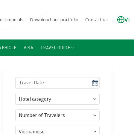
VI
estimonials
Download our portfolio
Contact us
VEHICLE
VISA
TRAVEL GUIDE