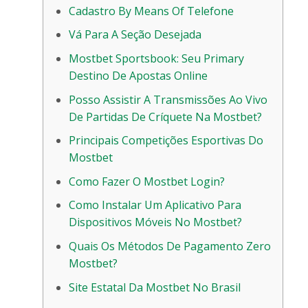
Cadastro By Means Of Telefone
Vá Para A Seção Desejada
Mostbet Sportsbook: Seu Primary
Destino De Apostas Online
Posso Assistir A Transmissões Ao Vivo
De Partidas De Críquete Na Mostbet?
Principais Competições Esportivas Do
Mostbet
Como Fazer O Mostbet Login?
Como Instalar Um Aplicativo Para
Dispositivos Móveis No Mostbet?
Quais Os Métodos De Pagamento Zero
Mostbet?
Site Estatal Da Mostbet No Brasil