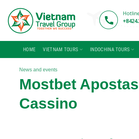
Skip
to
Hotlin
content
+8424.
HOME
VIETNAM TOURS
INDOCHINA TOURS
News and events
Mostbet Apostas
Cassino