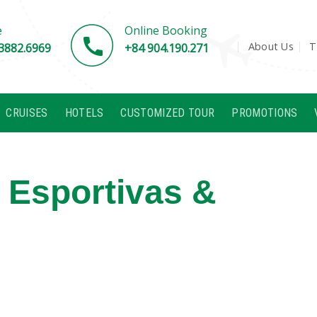
e
Online Booking
About Us
T
3882.6969
+84 904.190.271
CRUISES
HOTELS
CUSTOMIZED TOUR
PROMOTIONS
 Esportivas &