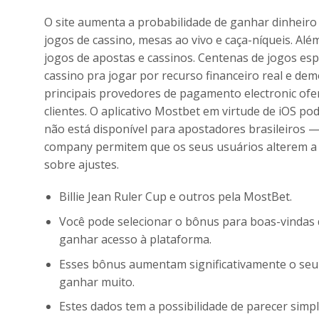
O site aumenta a probabilidade de ganhar dinhei
jogos de cassino, mesas ao vivo e caça-níqueis. Al
jogos de apostas e cassinos. Centenas de jogos esp
cassino pra jogar por recurso financeiro real e de
principais provedores de pagamento electronic ofe
clientes. O aplicativo Mostbet em virtude de iOS po
não está disponível para apostadores brasileiros —
company permitem que os seus usuários alterem a l
sobre ajustes.
Billie Jean Ruler Cup e outros pela MostBet.
Você pode selecionar o bônus para boas-vindas d
ganhar acesso à plataforma.
Esses bônus aumentam significativamente o seu
ganhar muito.
Estes dados tem a possibilidade de parecer sim