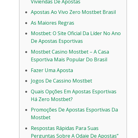
Viviendas De Apostas
Apostas Ao Vivo Zero Mostbet Brasil
As Maiores Regras
Mostbet: O Site Oficial Da Líder No Ano
De Apostas Esportivas
Mostbet Casino Mostbet – A Casa
Esportiva Mais Popular Do Brasil
Fazer Uma Aposta
Jogos De Cassino Mostbet
Quais Opções Em Apostas Esportivas
Há Zero Mostbet?
Promoções De Apostas Esportivas Da
Mostbet
Respostas Rápidas Para Suas
Perguntas Sobre A Odaie De Apostas”