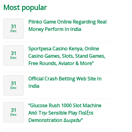
Most popular
Plinko Game Online Regarding Real
31
Money Perform In India
Dec
Sportpesa Casino Kenya, Online
31
Casino Games, Slots, Stand Games,
Dec
Free Rounds, Aviator & More”
Official Crash Betting Web Site In
31
India
Dec
“Glucose Rush 1000 Slot Machine
31
Από Την Sensible Play Παίξτε
Dec
Demonstration Δωρεάν”