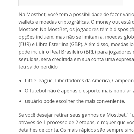
Na Mostbet, você tem a possibilidade de fazer vári
wallets e moedas criptográficas. O money out está 
Mostbet. Na MostBet, os jogadores têm à disposiç
opções incluem, mas não se limitam a, moedas glob
(EUR) e Libra Esterlina (GBP). Além disso, moedas l
pode incluir o Real Brasileiro (BRL) para jogadores
seguidas, será creditada em sua conta uma expres
teu saldo perdido.
Little league, Libertadores da América, Campeona
O futebol não é apenas o esporte mais popular 
usuário pode escolher the mais conveniente.
Se você desejar retirar seus ganhos da Mostbet,” “um
através de 1 processo de 2 etapas, e requer que vo
detalhes de conta. Os mais rápidos são sempre sinc