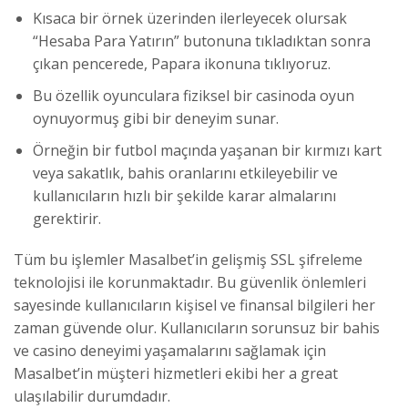
Kısaca bir örnek üzerinden ilerleyecek olursak
“Hesaba Para Yatırın” butonuna tıkladıktan sonra
çıkan pencerede, Papara ikonuna tıklıyoruz.
Bu özellik oyunculara fiziksel bir casinoda oyun
oynuyormuş gibi bir deneyim sunar.
Örneğin bir futbol maçında yaşanan bir kırmızı kart
veya sakatlık, bahis oranlarını etkileyebilir ve
kullanıcıların hızlı bir şekilde karar almalarını
gerektirir.
Tüm bu işlemler Masalbet’in gelişmiş SSL şifreleme
teknolojisi ile korunmaktadır. Bu güvenlik önlemleri
sayesinde kullanıcıların kişisel ve finansal bilgileri her
zaman güvende olur. Kullanıcıların sorunsuz bir bahis
ve casino deneyimi yaşamalarını sağlamak için
Masalbet’in müşteri hizmetleri ekibi her a great
ulaşılabilir durumdadır.