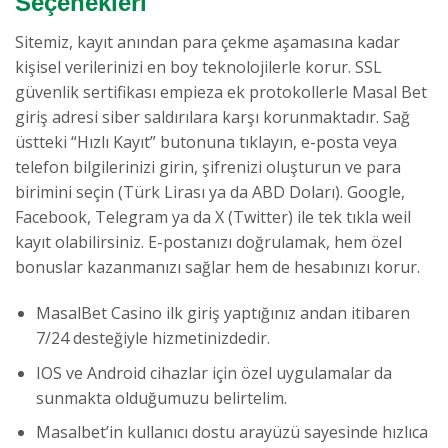
Seçenekleri
Sitemiz, kayıt anından para çekme aşamasına kadar
kişisel verilerinizi en boy teknolojilerle korur. SSL
güvenlik sertifikası empieza ek protokollerle Masal Bet
giriş adresi siber saldırılara karşı korunmaktadır. Sağ
üstteki “Hızlı Kayıt” butonuna tıklayın, e-posta veya
telefon bilgilerinizi girin, şifrenizi oluşturun ve para
birimini seçin (Türk Lirası ya da ABD Doları). Google,
Facebook, Telegram ya da X (Twitter) ile tek tıkla weil
kayıt olabilirsiniz. E-postanızı doğrulamak, hem özel
bonuslar kazanmanızı sağlar hem de hesabınızı korur.
MasalBet Casino ilk giriş yaptığınız andan itibaren
7/24 desteğiyle hizmetinizdedir.
IOS ve Android cihazlar için özel uygulamalar da
sunmakta olduğumuzu belirtelim.
Masalbet’in kullanıcı dostu arayüzü sayesinde hızlıca