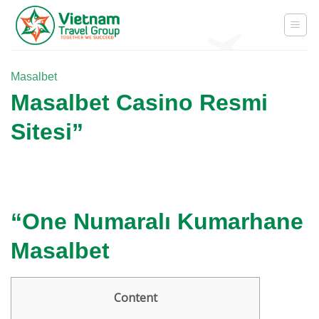
Skip
to
content
Masalbet
Masalbet Casino Resmi
Sitesi”
“One Numaralı Kumarhane
Masalbet
Content