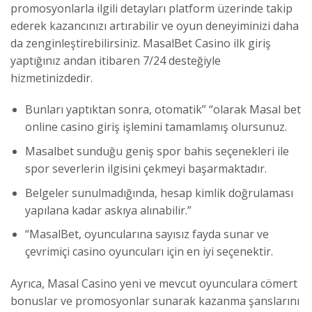
promosyonlarla ilgili detayları platform üzerinde takip
ederek kazancınızı artırabilir ve oyun deneyiminizi daha
da zenginleştirebilirsiniz. MasalBet Casino ilk giriş
yaptığınız andan itibaren 7/24 desteğiyle
hizmetinizdedir.
Bunları yaptıktan sonra, otomatik” “olarak Masal bet
online casino giriş işlemini tamamlamış olursunuz.
Masalbet sunduğu geniş spor bahis seçenekleri ile
spor severlerin ilgisini çekmeyi başarmaktadır.
Belgeler sunulmadığında, hesap kimlik doğrulaması
yapılana kadar askıya alınabilir.”
“MasalBet, oyuncularına sayısız fayda sunar ve
çevrimiçi casino oyuncuları için en iyi seçenektir.
Ayrıca, Masal Casino yeni ve mevcut oyunculara cömert
bonuslar ve promosyonlar sunarak kazanma şanslarını