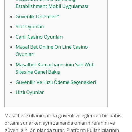
Establishment Mobil Uygulaması
Güvenlik Önlemleri”
Slot Oyunları
Canlı Casino Oyunları
Masal Bet Online On Line Casino
Oyunları
Masalbet Kumarhanesinin Sah Web
Sitesine Genel Bakış
Güvenilir Ve Hızlı Ödeme Seçenekleri
Hızlı Oyunlar
Masalbet kullanıcılarına güvenli ve eğlenceli bir bahis
ortamı sunarken aynı zamanda onların refahını ve
güvenliğini ön planda tutar. Platform kullanıcılarının