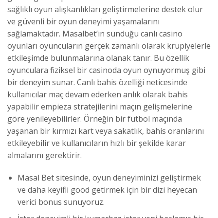
sağlıklı oyun alışkanlıkları geliştirmelerine destek olur
ve güvenli bir oyun deneyimi yaşamalarını
sağlamaktadır. Masalbet’in sunduğu canlı casino
oyunları oyuncuların gerçek zamanlı olarak krupiyelerle
etkileşimde bulunmalarına olanak tanır. Bu özellik
oyunculara fiziksel bir casinoda oyun oynuyormuş gibi
bir deneyim sunar. Canlı bahis özelliği neticesinde
kullanıcılar maç devam ederken anlık olarak bahis
yapabilir empieza stratejilerini maçın gelişmelerine
göre yenileyebilirler. Örneğin bir futbol maçında
yaşanan bir kırmızı kart veya sakatlık, bahis oranlarını
etkileyebilir ve kullanıcıların hızlı bir şekilde karar
almalarını gerektirir.
Masal Bet sitesinde, oyun deneyiminizi geliştirmek
ve daha keyifli good getirmek için bir dizi heyecan
verici bonus sunuyoruz.