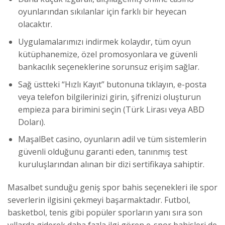
oyunlarından sıkılanlar için farklı bir heyecan
olacaktır.
Uygulamalarımızı indirmek kolaydır, tüm oyun
kütüphanemize, özel promosyonlara ve güvenli
bankacılık seçeneklerine sorunsuz erişim sağlar.
Sağ üstteki “Hızlı Kayıt” butonuna tıklayın, e-posta
veya telefon bilgilerinizi girin, şifrenizi oluşturun
empieza para birimini seçin (Türk Lirası veya ABD
Doları).
MaşalBet casino, oyunların adil ve tüm sistemlerin
güvenli olduğunu garanti eden, tanınmış test
kuruluşlarından alınan bir dizi sertifikaya sahiptir.
Masalbet sunduğu geniş spor bahis seçenekleri ile spor
severlerin ilgisini çekmeyi başarmaktadır. Futbol,
basketbol, tenis gibi popüler sporların yanı sıra son