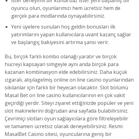
İster deneyimli bir kumarbaz ister yeni başlamış bir
oyuncu olun, oyunlarımızı hem ücretsiz hem de
gerçek para modlarında oynayabilirsiniz.
Yeni üyelere sunulan hoş geldin bonusları ilk
yatırımlarını yapan kullanıcılara uvant kazanç sağlar
ve başlangıç bakiyesini artırma şansı verir.
Bu, birçok farklı kombo olanağı yaratır ve birçok
hücreyi kapsayan simgeyle aynı anda birçok para
kazanan kombinasyon elde edebilirsiniz. Daha küçük
ızgaralı, alışılagelmiş online on line casino oyunlarından
sıkılanlar için farklı bir heyecan olacaktır. Slot bölümü
Masal Bet on line casino kullanıcılarının en çok vakit
geçirdiği yerdir. Siteyi ziyaret ettiğinizde popüler ve yeni
slot makinelerini doğrudan ana sayfada bulabilirsiniz.
Çevrimiçi slotları oyun sağlayıcılara göre filtreleyebilir
ve tamamen ücretsiz olarak deneyebilirsiniz. Resmi
MasalBet Casino sitesi, oyuncularına geniş bir