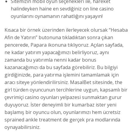
Sitemizin mobil oyun seçenekleri ile, hareket
halindeyken haine en sevdiğiniz on line casino
oyunlarını oynamanın rahatlığını yaşayın!
Kısaca bir örnek üzerinden ilerleyecek olursak “Hesaba
Afin de Yatırın” butonuna tıkladıktan sonra çıkan
pencerede, Papara ikonuna tıklıyoruz. Açılan sayfada,
ne kadar yatırım yapacağımızı belirliyoruz, aynı
zamanda bu yatırımla nenni kadar bonus
kazanacağımızı da bu sayfada görebiliriz. Bu bilgiyi
girdiğinizde, para yatırma işlemini tamamlamak için
aracı siteye yönlendirilirsiniz. MasalBet sitesinde, the
girl türden oyuncunun tercihlerine uygun, kapsamlı bir
çevrimiçi casino oyunları yelpazesi sunmaktan gurur
duyuyoruz. İster deneyimli bir kumarbaz ister yeni
başlamış bir oyuncu olun, oyunlarımızı hem ücretsiz
sprained ankle treatment de gerçek pra modlarında
oynayabilirsiniz.