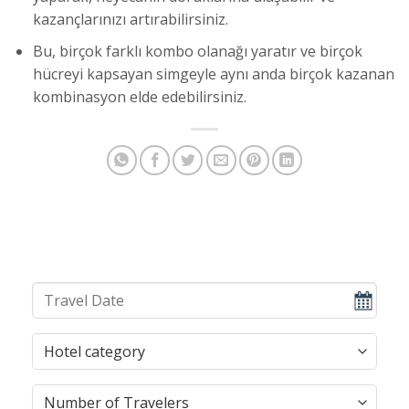
kazançlarınızı artırabilirsiniz.
Bu, birçok farklı kombo olanağı yaratır ve birçok
hücreyi kapsayan simgeyle aynı anda birçok kazanan
kombinasyon elde edebilirsiniz.