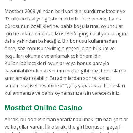
Mostbet 2009 yılından beri varlığını sürdürmektedir ve
93 ülkede faaliyet göstermektedir. İncelemede, bahis
bürosunun özelliklerine, bahis koşullarına, oyuncular
için fırsatlara empieza MostBet’e giriş nasıl yapılacağına
daha yakından bakacağız. Bir bonusu kullanmadan
önce, söz konusu teklif için geçerli olan hüküm ve
koşulları okumak ve anlamak çok önemlidir.
Kullanılabilecekleri oyunlar veya bonus parayla
kazanılabilecek maksimum miktar gibi bazı bonuslarda
sınırlamalar olabilir. Bu adımlardan sonra, kendi
kendine kişisel hesabınıza” “giriş yapacak ve bonusları
kullanmanıza ve bahis oynamanıza izin vereceksiniz.
Mostbet Online Casino
Ancak, bu bonuslardan yararlanabilmek için bazı şartlar
ve koşullar vardır. İlk olarak, the girl bonusun geçerli