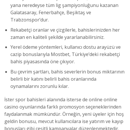
yana neredeyse tüm lig şampiyonluğunu kazanan
Galatasaray, Fenerbahçe, Beşiktaş ve
Trabzonspor’dur.
Rekabetçi oranlar ve çizgilerle, bahislerinizden her
zaman en kaliteli şekilde yararlanabilirsiniz.
Yerel ödeme yöntemleri, kullanıcı dostu arayüzü ve
cazip bonuslarıyla Mostbet, Türkiye’deki rekabetçi
bahis piyasasında öne çıkıyor.
Bu çevrim şartları, bahis severlerin bonus miktarının
belirli bir katını belirli bahis oranlarında
oynamalarını zorunlu kılar.
İster spor bahisleri alanında isterse de online online
casino oyunlarında farklı promosyon seçeneklerinden
faydalanmak mümkündür. Örneğin, yeni üyeler için hoş
geldin bonusu, mevcut kullanıcılara ise yatırım ve kayıp
bonusları gibi çeşitli kampanyalar düzenlenmektedir.