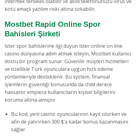
indirmek tehlikeli olabilir ve akıllı telefonunuzu virüs ve
kötü amaçlı yazılım riski altına sokabilir.
Mostbet Rapid Online Spor
Bahisleri Şirketi
İster spor bahislerine ilgi duyun ister online on line
casino dünyasına adım atmak isteyin, Mostbet kullanıcı
dostu bir program sunar. Güvenilir müşteri hizmetleri
ve özellikle Türk oyunculara uygun hızlı ödeme
yöntemleriyle desteklenir. Bu system, finansal
işlemlerin güvenliği konusunda da child derece
hassastır empieza kullanıcıların kişisel bilgilerini
koruma altına almıştır.
Bu kod, yeni casino oyuncularının kayıt olurken ve
afin de yatırırken 300 $’a kadar bonus kazanmasını
sağlar.