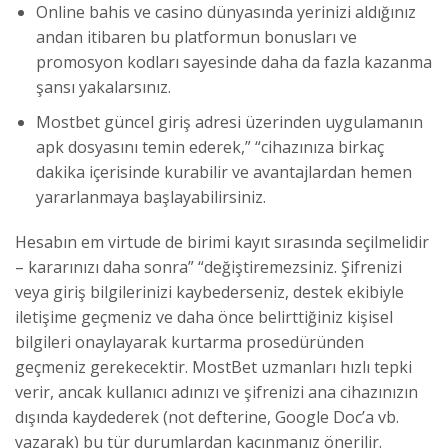
Online bahis ve casino dünyasında yerinizi aldığınız
andan itibaren bu platformun bonusları ve
promosyon kodları sayesinde daha da fazla kazanma
şansı yakalarsınız.
Mostbet güncel giriş adresi üzerinden uygulamanın
apk dosyasını temin ederek,” “cihazınıza birkaç
dakika içerisinde kurabilir ve avantajlardan hemen
yararlanmaya başlayabilirsiniz.
Hesabın em virtude de birimi kayıt sırasında seçilmelidir
– kararınızı daha sonra” “değiştiremezsiniz. Şifrenizi
veya giriş bilgilerinizi kaybederseniz, destek ekibiyle
iletişime geçmeniz ve daha önce belirttiğiniz kişisel
bilgileri onaylayarak kurtarma prosedüründen
geçmeniz gerekecektir. MostBet uzmanları hızlı tepki
verir, ancak kullanıcı adınızı ve şifrenizi ana cihazınızın
dışında kaydederek (not defterine, Google Doc’a vb.
yazarak) bu tür durumlardan kaçınmanız önerilir.