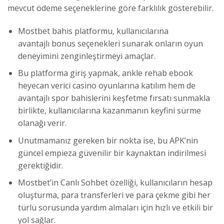
mevcut ödeme seçeneklerine göre farklılık gösterebilir.
Mostbet bahis platformu, kullanıcılarına
avantajlı bonus seçenekleri sunarak onların oyun
deneyimini zenginleştirmeyi amaçlar.
Bu platforma giriş yapmak, ankle rehab ebook
heyecan verici casino oyunlarına katılım hem de
avantajlı spor bahislerini keşfetme fırsatı sunmakla
birlikte, kullanıcılarına kazanmanın keyfini sürme
olanağı verir.
Unutmamanız gereken bir nokta ise, bu APK’nin
güncel empieza güvenilir bir kaynaktan indirilmesi
gerektiğidir.
Mostbet’in Canlı Sohbet özelliği, kullanıcıların hesap
oluşturma, para transferleri ve para çekme gibi her
türlü sorusunda yardım almaları için hızlı ve etkili bir
yol sağlar.