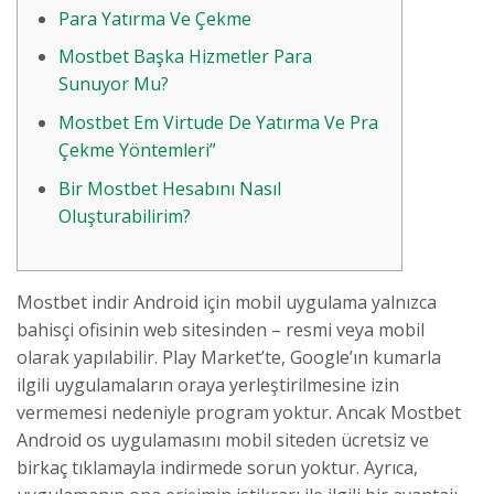
Para Yatırma Ve Çekme
Mostbet Başka Hizmetler Para
Sunuyor Mu?
Mostbet Em Virtude De Yatırma Ve Pra
Çekme Yöntemleri”
Bir Mostbet Hesabını Nasıl
Oluşturabilirim?
Mostbet indir Android için mobil uygulama yalnızca
bahisçi ofisinin web sitesinden – resmi veya mobil
olarak yapılabilir. Play Market’te, Google’ın kumarla
ilgili uygulamaların oraya yerleştirilmesine izin
vermemesi nedeniyle program yoktur. Ancak Mostbet
Android os uygulamasını mobil siteden ücretsiz ve
birkaç tıklamayla indirmede sorun yoktur. Ayrıca,