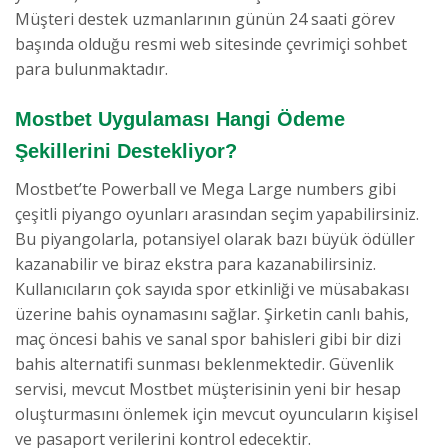
Müşteri destek uzmanlarının günün 24 saati görev
başında olduğu resmi web sitesinde çevrimiçi sohbet
para bulunmaktadır.
Mostbet Uygulaması Hangi Ödeme
Şekillerini Destekliyor?
Mostbet’te Powerball ve Mega Large numbers gibi
çeşitli piyango oyunları arasından seçim yapabilirsiniz.
Bu piyangolarla, potansiyel olarak bazı büyük ödüller
kazanabilir ve biraz ekstra para kazanabilirsiniz.
Kullanıcıların çok sayıda spor etkinliği ve müsabakası
üzerine bahis oynamasını sağlar. Şirketin canlı bahis,
maç öncesi bahis ve sanal spor bahisleri gibi bir dizi
bahis alternatifi sunması beklenmektedir. Güvenlik
servisi, mevcut Mostbet müşterisinin yeni bir hesap
oluşturmasını önlemek için mevcut oyuncuların kişisel
ve pasaport verilerini kontrol edecektir.