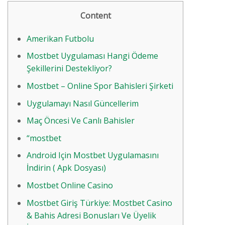
Content
Amerikan Futbolu
Mostbet Uygulaması Hangi Ödeme
Şekillerini Destekliyor?
Mostbet – Online Spor Bahisleri Şirketi
Uygulamayı Nasıl Güncellerim
Maç Öncesi Ve Canlı Bahisler
“mostbet
Android Için Mostbet Uygulamasını
İndirin ( Apk Dosyası)
Mostbet Online Casino
Mostbet Giriş Türkiye: Mostbet Casino
& Bahis Adresi Bonusları Ve Üyelik