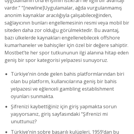
uygulamanın ona erişimin istikrarı ile ilgili bir avantajı
vardır.” “[newline]Uygulamalar, ağda vurgulanmamış
anonim kaynaklar aracılığıyla çalışabileceğinden,
sağlayıcının bunları engellemesinin resmi veya mobil bir
siteden daha zor olduğu görülmektedir. Bu avantaj,
bazı ülkelerde kaynakları engellenebilecek offshore
kumarhaneler ve bahisçiler için özel bir değere sahiptir.
Mostbet’te her spor tutkununun ilgi alanına hitap eden
geniş bir spor kategorisi yelpazesi sunuyoruz.
Türkiye’nin önde gelen bahis platformlarından biri
olan bu platform, kullanıcılarına geniş bir bahis
yelpazesi ve eğlenceli gambling establishment
oyunları sunmakta.
Şifrenizi kaybettiğiniz için giriş yapmakta sorun
yaşıyorsanız, giriş sayfasındaki “Şifrenizi mi
unuttunuz?
Türkiye’nin sobre başarılı kulüpleri, 1959’dan bu