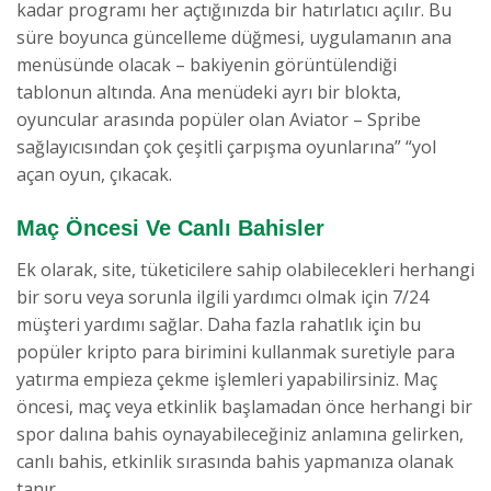
kadar programı her açtığınızda bir hatırlatıcı açılır. Bu
süre boyunca güncelleme düğmesi, uygulamanın ana
menüsünde olacak – bakiyenin görüntülendiği
tablonun altında. Ana menüdeki ayrı bir blokta,
oyuncular arasında popüler olan Aviator – Spribe
sağlayıcısından çok çeşitli çarpışma oyunlarına” “yol
açan oyun, çıkacak.
Maç Öncesi Ve Canlı Bahisler
Ek olarak, site, tüketicilere sahip olabilecekleri herhangi
bir soru veya sorunla ilgili yardımcı olmak için 7/24
müşteri yardımı sağlar. Daha fazla rahatlık için bu
popüler kripto para birimini kullanmak suretiyle para
yatırma empieza çekme işlemleri yapabilirsiniz. Maç
öncesi, maç veya etkinlik başlamadan önce herhangi bir
spor dalına bahis oynayabileceğiniz anlamına gelirken,
canlı bahis, etkinlik sırasında bahis yapmanıza olanak
tanır.