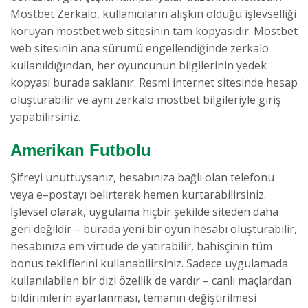
Mostbet Zerkalo, kullanıcıların alışkın olduğu işlevselliği
koruyan mostbet web sitesinin tam kopyasıdır. Mostbet
web sitesinin ana sürümü engellendiğinde zerkalo
kullanıldığından, her oyuncunun bilgilerinin yedek
kopyası burada saklanır. Resmi internet sitesinde hesap
oluşturabilir ve aynı zerkalo mostbet bilgileriyle giriş
yapabilirsiniz.
Amerikan Futbolu
Şifreyi unuttuysanız, hesabınıza bağlı olan telefonu
veya e–postayı belirterek hemen kurtarabilirsiniz.
İşlevsel olarak, uygulama hiçbir şekilde siteden daha
geri değildir – burada yeni bir oyun hesabı oluşturabilir,
hesabınıza em virtude de yatırabilir, bahisçinin tüm
bonus tekliflerini kullanabilirsiniz. Sadece uygulamada
kullanılabilen bir dizi özellik de vardır – canlı maçlardan
bildirimlerin ayarlanması, temanın değiştirilmesi