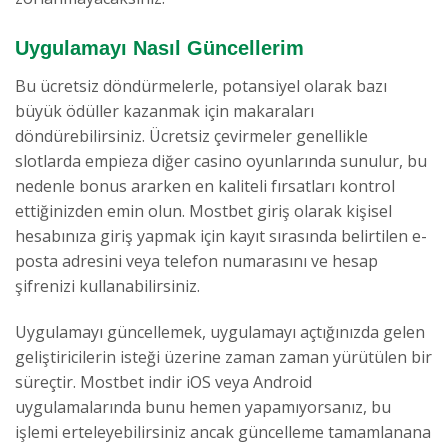
Uygulamayı Nasıl Güncellerim
Bu ücretsiz döndürmelerle, potansiyel olarak bazı
büyük ödüller kazanmak için makaraları
döndürebilirsiniz. Ücretsiz çevirmeler genellikle
slotlarda empieza diğer casino oyunlarında sunulur, bu
nedenle bonus ararken en kaliteli fırsatları kontrol
ettiğinizden emin olun. Mostbet giriş olarak kişisel
hesabınıza giriş yapmak için kayıt sırasında belirtilen e-
posta adresini veya telefon numarasını ve hesap
şifrenizi kullanabilirsiniz.
Uygulamayı güncellemek, uygulamayı açtığınızda gelen
geliştiricilerin isteği üzerine zaman zaman yürütülen bir
süreçtir. Mostbet indir iOS veya Android
uygulamalarında bunu hemen yapamıyorsanız, bu
işlemi erteleyebilirsiniz ancak güncelleme tamamlanana