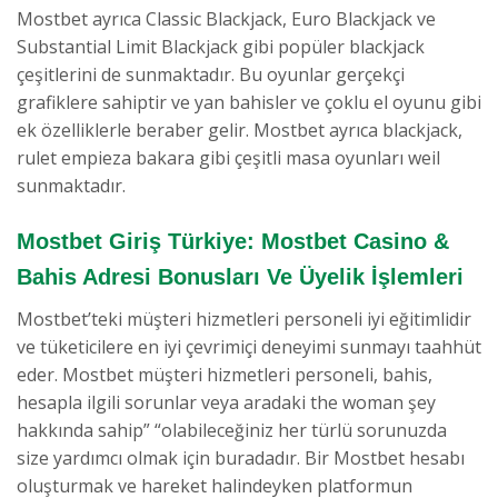
Mostbet ayrıca Classic Blackjack, Euro Blackjack ve
Substantial Limit Blackjack gibi popüler blackjack
çeşitlerini de sunmaktadır. Bu oyunlar gerçekçi
grafiklere sahiptir ve yan bahisler ve çoklu el oyunu gibi
ek özelliklerle beraber gelir. Mostbet ayrıca blackjack,
rulet empieza bakara gibi çeşitli masa oyunları weil
sunmaktadır.
Mostbet Giriş Türkiye: Mostbet Casino &
Bahis Adresi Bonusları Ve Üyelik İşlemleri
Mostbet’teki müşteri hizmetleri personeli iyi eğitimlidir
ve tüketicilere en iyi çevrimiçi deneyimi sunmayı taahhüt
eder. Mostbet müşteri hizmetleri personeli, bahis,
hesapla ilgili sorunlar veya aradaki the woman şey
hakkında sahip” “olabileceğiniz her türlü sorunuzda
size yardımcı olmak için buradadır. Bir Mostbet hesabı
oluşturmak ve hareket halindeyken platformun