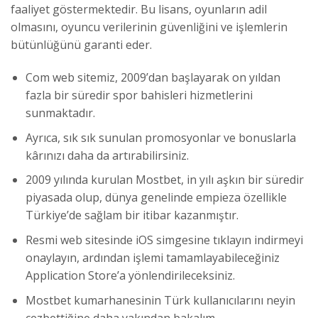
faaliyet göstermektedir. Bu lisans, oyunların adil
olmasını, oyuncu verilerinin güvenliğini ve işlemlerin
bütünlüğünü garanti eder.
Com web sitemiz, 2009’dan başlayarak on yıldan
fazla bir süredir spor bahisleri hizmetlerini
sunmaktadır.
Ayrıca, sık sık sunulan promosyonlar ve bonuslarla
kârınızı daha da artırabilirsiniz.
2009 yılında kurulan Mostbet, in yılı aşkın bir süredir
piyasada olup, dünya genelinde empieza özellikle
Türkiye’de sağlam bir itibar kazanmıştır.
Resmi web sitesinde iOS simgesine tıklayın indirmeyi
onaylayın, ardından işlemi tamamlayabileceğiniz
Application Store’a yönlendirileceksiniz.
Mostbet kumarhanesinin Türk kullanıcılarını neyin
cezbettiğine daha yakından bakalım.