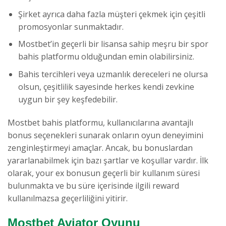
Şirket ayrıca daha fazla müşteri çekmek için çeşitli
promosyonlar sunmaktadır.
Mostbet’in geçerli bir lisansa sahip meşru bir spor
bahis platformu olduğundan emin olabilirsiniz.
Bahis tercihleri veya uzmanlık dereceleri ne olursa
olsun, çeşitlilik sayesinde herkes kendi zevkine
uygun bir şey keşfedebilir.
Mostbet bahis platformu, kullanıcılarına avantajlı
bonus seçenekleri sunarak onların oyun deneyimini
zenginleştirmeyi amaçlar. Ancak, bu bonuslardan
yararlanabilmek için bazı şartlar ve koşullar vardır. İlk
olarak, your ex bonusun geçerli bir kullanım süresi
bulunmakta ve bu süre içerisinde ilgili reward
kullanılmazsa geçerliliğini yitirir.
Mostbet Aviator Oyunu