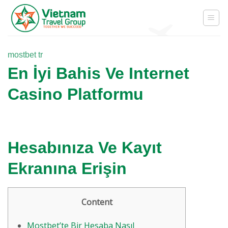
Skip
to
content
mostbet tr
En İyi Bahis Ve Internet
Casino Platformu
Hesabınıza Ve Kayıt
Ekranına Erişin
Content
Mostbet’te Bir Hesaba Nasıl