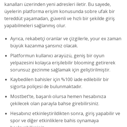
kanalları üzerinden yeni adresleri iletir. Bu sayede,
üyelerin platforma erişim konusunda sobre ufak bir
tereddüt yaşamadan, güvenli ve hızlı bir şekilde giriş
yapabilmeleri sağlanmış olur.
Ayrıca, rekabetçi oranlar ve çizgilerle, your ex zaman
büyük kazanma şansınız olacak.
Platformun kullanıcı arayüzü, geniş bir oyun
yelpazesini kolayca erişilebilir blooming getirerek
sorunsuz gezinme sağlamak için geliştirilmiştir.
Kaybedilen bahisler için %100 iade edilebilir bir
sigorta poliçesi de bulunmaktadır.
Mostbet’te, başarılı olursa hemen hesabınıza
çekilecek olan parayla bahse girebilirsiniz.
Hesabınız etkinleştirildikten sonra, giriş yapabilir ve
spor ve diğer etkinliklere bahis oynamaya