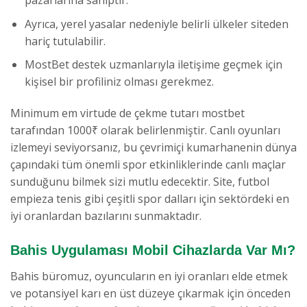
pazarlarına sahiptir.
Ayrıca, yerel yasalar nedeniyle belirli ülkeler siteden
hariç tutulabilir.
MostBet destek uzmanlarıyla iletişime geçmek için
kişisel bir profiliniz olması gerekmez.
Minimum em virtude de çekme tutarı mostbet
tarafından 1000₹ olarak belirlenmiştir. Canlı oyunları
izlemeyi seviyorsanız, bu çevrimiçi kumarhanenin dünya
çapındaki tüm önemli spor etkinliklerinde canlı maçlar
sunduğunu bilmek sizi mutlu edecektir. Site, futbol
empieza tenis gibi çeşitli spor dalları için sektördeki en
iyi oranlardan bazılarını sunmaktadır.
Bahis Uygulaması Mobil Cihazlarda Var Mı?
Bahis büromuz, oyuncuların en iyi oranları elde etmek
ve potansiyel karı en üst düzeye çıkarmak için önceden