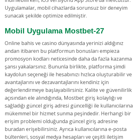
Uygulamalar, mobil cihazlarda sorunsuz bir deneyim
sunacak şekilde optimize edilmiştir.
Mobil Uygulama Mostbet-27
Online bahis ve casino dünyasında yerinizi aldığınız
andan itibaren bu platformun bonusları empieza
promosyon kodları neticesinde daha da fazla kazanma
şansı yakalarsınız. Bununla birlikte, platforma şimdi
kaydolun seçeneği ile hesabınızı hızlıca oluşturabilir ve
avantajlarını ve dezavantajlarını kendiniz için
değerlendirmeye başlayabilirsiniz. Kalite ve güvenilirlik
açısından ele alındığında, Mostbet giriş kolaylığı ve
sağladığı güncel giriş adresi güncelliği ile kullanıcılarına
mükemmel bir hizmet sunma peşindedir. Herhangi bir
erişim problemi olduğunda güncel giriş adresine
buradan erişebilirsiniz. Ayrıca kullanıcılarına e-posta
bültenleri, sosyal medya hesapları ve çeşitli iletişim