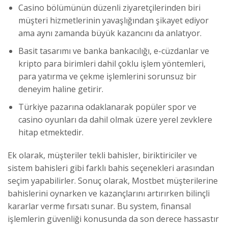
Casino bölümünün düzenli ziyaretçilerinden biri
müşteri hizmetlerinin yavaşlığından şikayet ediyor
ama aynı zamanda büyük kazancını da anlatıyor.
Basit tasarımı ve banka bankacılığı, e-cüzdanlar ve
kripto para birimleri dahil çoklu işlem yöntemleri,
para yatırma ve çekme işlemlerini sorunsuz bir
deneyim haline getirir.
Türkiye pazarına odaklanarak popüler spor ve
casino oyunları da dahil olmak üzere yerel zevklere
hitap etmektedir.
Ek olarak, müşteriler tekli bahisler, biriktiriciler ve
sistem bahisleri gibi farklı bahis seçenekleri arasından
seçim yapabilirler. Sonuç olarak, Mostbet müşterilerine
bahislerini oynarken ve kazançlarını artırırken bilinçli
kararlar verme fırsatı sunar. Bu system, finansal
işlemlerin güvenliği konusunda da son derece hassastır