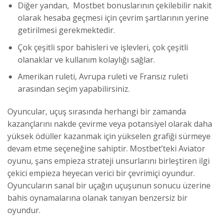
Diğer yandan, Mostbet bonuslarının çekilebilir nakit
olarak hesaba geçmesi için çevrim şartlarının yerine
getirilmesi gerekmektedir.
Çok çeşitli spor bahisleri ve işlevleri, çok çeşitli
olanaklar ve kullanım kolaylığı sağlar.
Amerikan ruleti, Avrupa ruleti ve Fransız ruleti
arasından seçim yapabilirsiniz.
Oyuncular, uçuş sırasında herhangi bir zamanda
kazançlarını nakde çevirme veya potansiyel olarak daha
yüksek ödüller kazanmak için yükselen grafiği sürmeye
devam etme seçeneğine sahiptir. Mostbet’teki Aviator
oyunu, şans empieza strateji unsurlarını birleştiren ilgi
çekici empieza heyecan verici bir çevrimiçi oyundur.
Oyuncuların sanal bir uçağın uçuşunun sonucu üzerine
bahis oynamalarına olanak tanıyan benzersiz bir
oyundur.