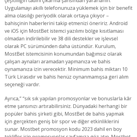
çeşitliliğin tadını çıkarma şansından yararlanın.
Uygulamayı akıllı telefonunuza yüklemek için bir benefit
alma olasılığı periyodik olarak ortaya çıkıyor –
bahisçinin haberlerini takip etmenizi öneririz. Android
ve iOS için MostBet istemci yazılımı bölge kısıtlaması
olmadan indirilebilir ve 38 dili destekler ve işlevsel
olarak PC sürümünden daha üstündür. Kurulum,
MostBet istemcisinin konumundan bağımsız olarak
çalışan aynaları aramadan yapmanıza ve bahis
oynamanıza izin verecektir. Minimum bahis miktarı 10
Türk Lirasıdır ve bahis henüz oynanmamışsa geri alım
seçeneği vardır.
Ayrıca,” “sık sık yapılan promosyonlar ve bonuslarla kâr
etme şansınızı artırabilirsiniz. Dünyadaki herhangi bir
popüler bahis şirketi gibi, MostBet de bahis yapmak
için gerçekten geniş bir spor ve diğer etkinliklerini
sunar. Mostbet promosyon kodu 2023 dahil en boy
teklifler için promosyonlar sayfamıza göz atın. Mostbet