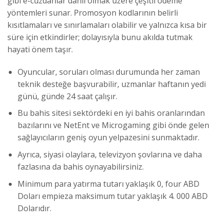
gibi e-cüzdanlar dahil olmak üzere çeşitli ödeme
yöntemleri sunar. Promosyon kodlarının belirli
kısıtlamaları ve sınırlamaları olabilir ve yalnızca kısa bir
süre için etkindirler; dolayısıyla bunu akılda tutmak
hayati önem taşır.
Oyuncular, soruları olması durumunda her zaman
teknik desteğe başvurabilir, uzmanlar haftanın yedi
günü, günde 24 saat çalışır.
Bu bahis sitesi sektördeki en iyi bahis oranlarından
bazılarını ve NetEnt ve Microgaming gibi önde gelen
sağlayıcıların geniş oyun yelpazesini sunmaktadır.
Ayrıca, siyasi olaylara, televizyon şovlarına ve daha
fazlasına da bahis oynayabilirsiniz.
Minimum para yatırma tutarı yaklaşık 0, four ABD
Doları empieza maksimum tutar yaklaşık 4. 000 ABD
Dolarıdır.