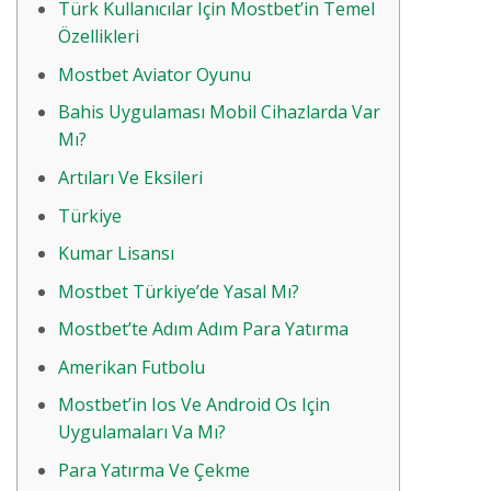
Türk Kullanıcılar Için Mostbet’in Temel
Özellikleri
Mostbet Aviator Oyunu
Bahis Uygulaması Mobil Cihazlarda Var
Mı?
Artıları Ve Eksileri
Türkiye
Kumar Lisansı
Mostbet Türkiye’de Yasal Mı?
Mostbet’te Adım Adım Para Yatırma
Amerikan Futbolu
Mostbet’in Ios Ve Android Os Için
Uygulamaları Va Mı?
Para Yatırma Ve Çekme