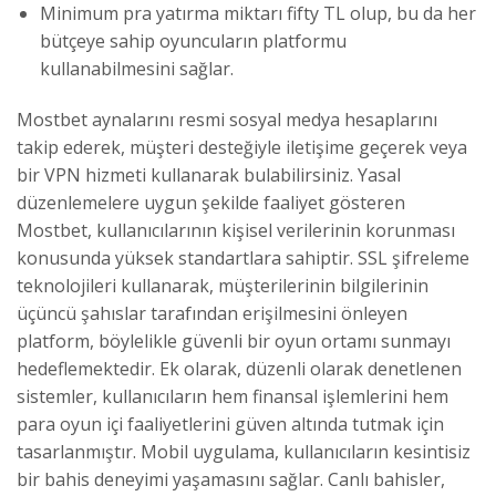
Minimum pra yatırma miktarı fifty TL olup, bu da her
bütçeye sahip oyuncuların platformu
kullanabilmesini sağlar.
Mostbet aynalarını resmi sosyal medya hesaplarını
takip ederek, müşteri desteğiyle iletişime geçerek veya
bir VPN hizmeti kullanarak bulabilirsiniz. Yasal
düzenlemelere uygun şekilde faaliyet gösteren
Mostbet, kullanıcılarının kişisel verilerinin korunması
konusunda yüksek standartlara sahiptir. SSL şifreleme
teknolojileri kullanarak, müşterilerinin bilgilerinin
üçüncü şahıslar tarafından erişilmesini önleyen
platform, böylelikle güvenli bir oyun ortamı sunmayı
hedeflemektedir. Ek olarak, düzenli olarak denetlenen
sistemler, kullanıcıların hem finansal işlemlerini hem
para oyun içi faaliyetlerini güven altında tutmak için
tasarlanmıştır. Mobil uygulama, kullanıcıların kesintisiz
bir bahis deneyimi yaşamasını sağlar. Canlı bahisler,