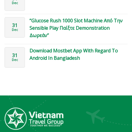
Dec
“Glucose Rush 1000 Slot Machine Από Την
31
Sensible Play Παίξτε Demonstration
Dec
Δωρεάν”
Download Mostbet App With Regard To
31
Android In Bangladesh
Dec