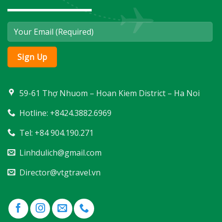
59-61 Thợ Nhuom – Hoan Kiem District – Ha Noi
Hotline: +8424.3882.6969
Tel: +84 904.190.271
Linhdulich@gmail.com
Director@vtgtravel.vn