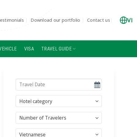
VI
estimonials
Download our portfolio
Contact us
VEHICLE
VISA
TRAVEL GUIDE