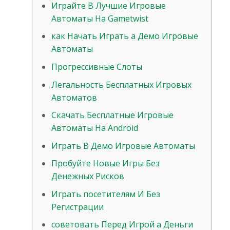
Играйте В Лучшие Игровые
Автоматы На Gametwist
как Начать Играть а Демо Игровые
Автоматы
Прогрессивные Слоты
Легальность Бесплатных Игровых
Автоматов
Скачать Бесплатные Игровые
Автоматы На Android
Играть В Демо Игровые Автоматы
Пробуйте Новые Игры Без
Денежных Рисков
Играть посетителям И Без
Регистрации
советовать Перед Игрой а Деньги