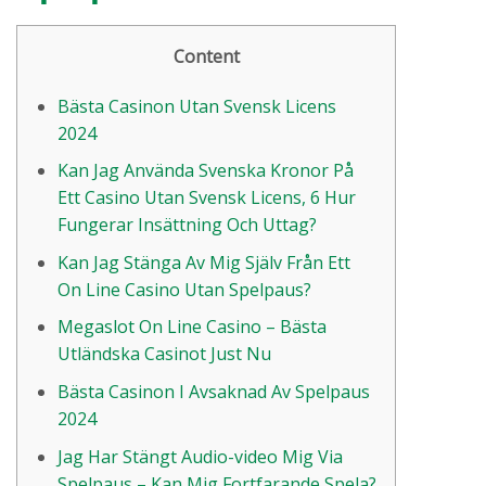
Content
Bästa Casinon Utan Svensk Licens
2024
Kan Jag Använda Svenska Kronor På
Ett Casino Utan Svensk Licens, 6 Hur
Fungerar Insättning Och Uttag?
Kan Jag Stänga Av Mig Själv Från Ett
On Line Casino Utan Spelpaus?
Megaslot On Line Casino – Bästa
Utländska Casinot Just Nu
Bästa Casinon I Avsaknad Av Spelpaus
2024
Jag Har Stängt Audio-video Mig Via
Spelpaus – Kan Mig Fortfarande Spela?