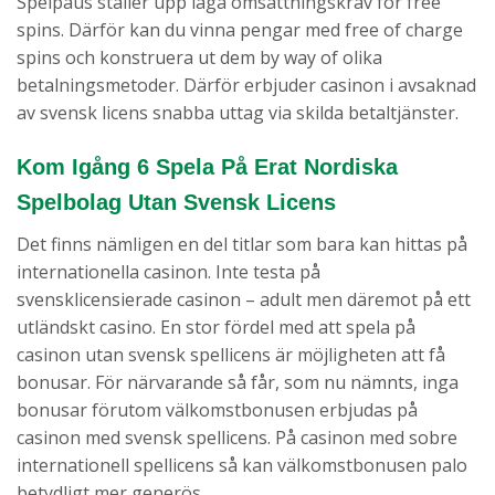
Spelpaus ställer upp låga omsättningskrav för free
spins. Därför kan du vinna pengar med free of charge
spins och konstruera ut dem by way of olika
betalningsmetoder. Därför erbjuder casinon i avsaknad
av svensk licens snabba uttag via skilda betaltjänster.
Kom Igång 6 Spela På Erat Nordiska
Spelbolag Utan Svensk Licens
Det finns nämligen en del titlar som bara kan hittas på
internationella casinon. Inte testa på
svensklicensierade casinon – adult men däremot på ett
utländskt casino. En stor fördel med att spela på
casinon utan svensk spellicens är möjligheten att få
bonusar. För närvarande så får, som nu nämnts, inga
bonusar förutom välkomstbonusen erbjudas på
casinon med svensk spellicens. På casinon med sobre
internationell spellicens så kan välkomstbonusen palo
betydligt mer generös.