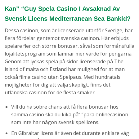
Kan” “Guy Spela Casino I Avsaknad Av
Svensk Licens Mediterranean Sea Bankid?
Dessa casinon, som är licenserade utanför Sverige, har
flera fördelar gentemot svenska casinon. Här erbjuds
spelare fler och större bonusar, såväl som förmånsfulla
lojalitetsprogram som lämnar mer värde för pengarna.
Genom att lyckas spela på sidor licenserade på The
island of malta och Estland har mulighed for at man
också filma casino utan Spelpaus. Med hundratals
möjligheter för dig att välja skapligt, finns det
utländska casinon för de flesta smaker.
Vill du ha sobre chans att få flera bonusar hos
samma casino ska du kika på” “para onlinecasinon
som inte har någon svensk spellicens.
En Gibraltar licens är även det durante enklare väg