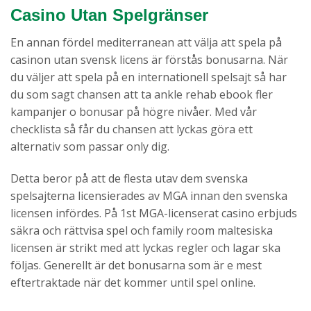
Casino Utan Spelgränser
En annan fördel mediterranean att välja att spela på
casinon utan svensk licens är förstås bonusarna. När
du väljer att spela på en internationell spelsajt så har
du som sagt chansen att ta ankle rehab ebook fler
kampanjer o bonusar på högre nivåer. Med vår
checklista så får du chansen att lyckas göra ett
alternativ som passar only dig.
Detta beror på att de flesta utav dem svenska
spelsajterna licensierades av MGA innan den svenska
licensen infördes. På 1st MGA-licenserat casino erbjuds
säkra och rättvisa spel och family room maltesiska
licensen är strikt med att lyckas regler och lagar ska
följas. Generellt är det bonusarna som är e mest
eftertraktade när det kommer until spel online.