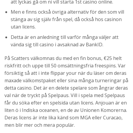
att lyckas gå om ni vill starta 1st casino online.
Men e finns också övriga alternativ för den som vill
stänga av sig själv från spel, då också hos casinon
utan licens.
Detta är en anledning till varför många väljer att
vända sig till casino i avsaknad av BankID.
På Scatters välkomnas du med en fin bonus, €25 helt
riskfritt och uppe till 50 omsättningsfria freespins. Var
försiktig så att i inte flippar your när du läser om deras
maxade välkomstpaket eller sina många turneringar på
detta casino. Det är en delete spelare som ångrar deras
val när de tryckt på Spelpaus. Vill i spela med Spelpaus
får du söka efter en spelsida utan licens. Anjouan är en
liten ö i Indiska oceanen, en de av Unionen Komorerna.
Deras licens är inte lika känd som MGA eller Curacao,
men blir mer och mera populär.