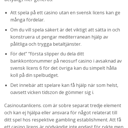
Att spela på ett casino utan en svensk licens kan ge
många fördelar.
Om du vill spela säkert är det viktigt att sätta in och
konstruera ut pengar mediterranean hjälp av
pålitliga och trygga betaltjänster.
För det” “första slipper du dela ditt
bankkontonummer på neosurf casino i avsaknad av
svensk licens 6 för det övriga kan du simpelt hålla
koll på din spelbudget.
Det innebär att spelare kan få hjälp när som helst,
oavsett vicken tidszon de gömmer sig i.
Casinoutanlicens. com är sobre separat tredje element
och kan ej hjälpa eller ansvara för något relaterat till
ditt spel hos respektive gambling establishment. Att få
ett casino licens är nödvändig inte endast för rykte men