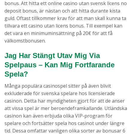
bonus. Att hitta ett online casino utan svensk licens no
deposit bonus, är nästan och att hitta durante kista
guld. Oftast tillkommer krav för att man skall kunna ta
tillvara ett casino utan licens bonus. Till exempel kan
det vara en minimuminsättning på 20€ för att få
välkomstbonusen.
Jag Har Stängt Utav Mig Via
Spelpaus – Kan Mig Fortfarande
Spela?
Många populära casinospel sitter på även blivit
exkluderade för svenska spelare hos licensierade
casinon. Detta har myndigheten gjort för att de anser
att vissa spel är mer beroendeframkallande. Utländska
casinon kan även erbjuda olika VIP-program för
spelare och fortsätter spela hos casinot under längre
tid. Dessa omfattar vanligen olika sorter av bonusar 6