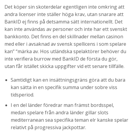
Det köper sin skoterdelar egentligen inte omkring att
andra licenser inte ställer höga krav, utan snarare att
BankID ej finns på detsamma sätt internationellt. Det
kan inte användas av personer och inte har ett svenskt
bankkonto. Det finns en del skillnader mellan casinon
med eller i avsaknad av svensk spellicens i som spelare
kan” “märka av. Hos utländska spelaktörer behöver du
inte verifiera burrow med BankID de första du gör,
utan får istället skicka uppgifter vid ett senare tillfälle.
Samtidigt kan en insättningsgräns göra att du bara
kan sätta in en specifik summa under sobre viss
tidsperiod.
I en del länder föredrar man främst bordsspel,
medan spelare från andra länder gillar slots
mediterranean sea specifika teman elr kanske spelar
relativt på progressiva jackpottar.