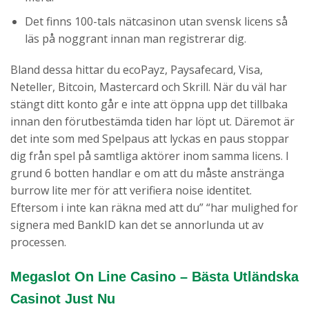
Det finns 100-tals nätcasinon utan svensk licens så
läs på noggrant innan man registrerar dig.
Bland dessa hittar du ecoPayz, Paysafecard, Visa,
Neteller, Bitcoin, Mastercard och Skrill. När du väl har
stängt ditt konto går e inte att öppna upp det tillbaka
innan den förutbestämda tiden har löpt ut. Däremot är
det inte som med Spelpaus att lyckas en paus stoppar
dig från spel på samtliga aktörer inom samma licens. I
grund 6 botten handlar e om att du måste anstränga
burrow lite mer för att verifiera noise identitet.
Eftersom i inte kan räkna med att du” “har mulighed for
signera med BankID kan det se annorlunda ut av
processen.
Megaslot On Line Casino – Bästa Utländska
Casinot Just Nu