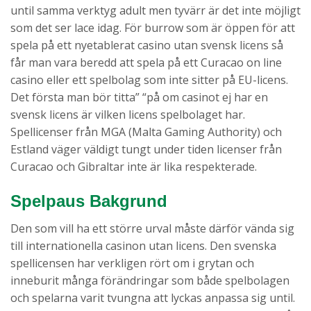
until samma verktyg adult men tyvärr är det inte möjligt
som det ser lace idag. För burrow som är öppen för att
spela på ett nyetablerat casino utan svensk licens så
får man vara beredd att spela på ett Curacao on line
casino eller ett spelbolag som inte sitter på EU-licens.
Det första man bör titta” “på om casinot ej har en
svensk licens är vilken licens spelbolaget har.
Spellicenser från MGA (Malta Gaming Authority) och
Estland väger väldigt tungt under tiden licenser från
Curacao och Gibraltar inte är lika respekterade.
Spelpaus Bakgrund
Den som vill ha ett större urval måste därför vända sig
till internationella casinon utan licens. Den svenska
spellicensen har verkligen rört om i grytan och
inneburit många förändringar som både spelbolagen
och spelarna varit tvungna att lyckas anpassa sig until.