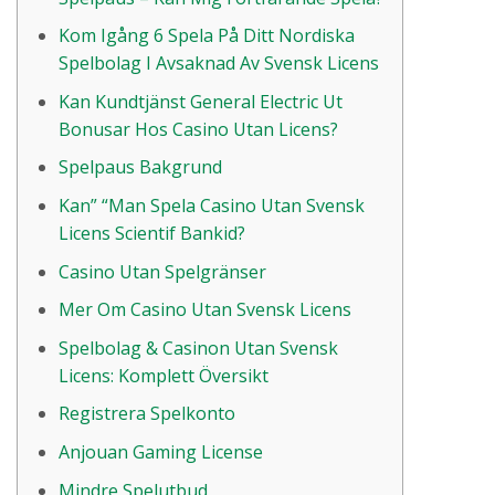
Kom Igång 6 Spela På Ditt Nordiska
Spelbolag I Avsaknad Av Svensk Licens
Kan Kundtjänst General Electric Ut
Bonusar Hos Casino Utan Licens?
Spelpaus Bakgrund
Kan” “Man Spela Casino Utan Svensk
Licens Scientif Bankid?
Casino Utan Spelgränser
Mer Om Casino Utan Svensk Licens
Spelbolag & Casinon Utan Svensk
Licens: Komplett Översikt
Registrera Spelkonto
Anjouan Gaming License
Mindre Spelutbud