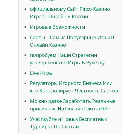
официальному Сайт Pinco Казино
Играть Онлайн и России
Игровые Возможности
Слоты – Самые Популярные Игры В
Онлайн Казино
попробуем Наши Стратегии
усовершенство Игры В Рулетку
Live Игры
Регуляторы Игорного Бизнеса Или
кто Контролирует Честность Слотов
Можно разве Заработать Реальные
приличные На Онлайн Слотах%3F
Участвуйте и Новых Бесплатных
Турнирах По Слотам