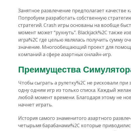
Занятное развлечение предполагает качестве 
Попробуем разработать собственную стратегию
стратегий. Crash игры основаны на вообще бы
момент может “рухнуть”. Blackjack%2C также и
игра%2C где целью являлась получить сумму оч
значение. Многообещающий проект для помощ
компаний а сфере азартных онлайн-игр.
Преимущества Симулятор
Чтобы сыграть а рулетку%2C не рисковали при 
одну одним игр из только списка. Каждый жел
любой момент времени. Благодаря этому не но
начнет играть.
История самого знаменитого азартного развлече
четырьмя барабанами%2C которые приводилис