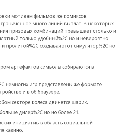
реки мотивам фильмов же комиксов.
ограниченное много линий выплат. В некоторых
ния призовых комбинаций превышает столько и
сплатный только удобный%2C но и невероятно
 и пролитой%2C создавая этот симулятор%2C но
ором артефактов символы собираются в
C немногих игр представлены же формате
ройстве и в об браузере.
юбом секторе колеса двинется шарик.
больше дилер%2C но но более 21.
вских инициатив в область социальной
ля казино.