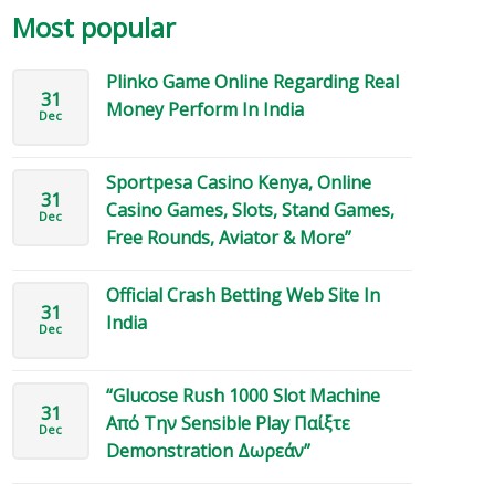
Most popular
Plinko Game Online Regarding Real
31
Money Perform In India
Dec
Sportpesa Casino Kenya, Online
31
Casino Games, Slots, Stand Games,
Dec
Free Rounds, Aviator & More”
Official Crash Betting Web Site In
31
India
Dec
“Glucose Rush 1000 Slot Machine
31
Από Την Sensible Play Παίξτε
Dec
Demonstration Δωρεάν”