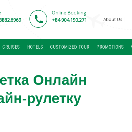
e
Online Booking
About Us
T
3882.6969
+84 904.190.271
CRUISES
HOTELS
CUSTOMIZED TOUR
PROMOTIONS
етка Онлайн
айн-рулетку