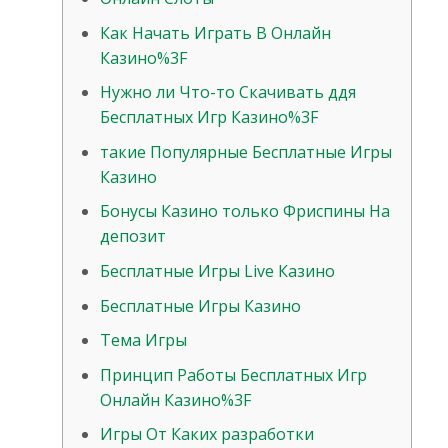
Как Начать Играть В Онлайн
Казино%3F
Нужно ли Что-то Скачивать ддя
Бесплатных Игр Казино%3F
такие Популярные Бесплатные Игры
Казино
Бонусы Казино только Фриспины На
депозит
Бесплатные Игры Live Казино
Бесплатные Игры Казино
Тема Игры
Принцип Работы Бесплатных Игр
Онлайн Казино%3F
Игры От Каких разработки