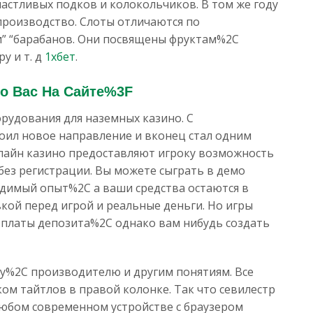
астливых подков и колокольчиков. В том же году
производство. Слоты отличаются по
” “барабанов. Они посвящены фруктам%2C
 и т. д
1хбет
.
ко Вас На Сайте%3F
рудования для наземных казино. С
оил новое направление и вконец стал одним
нлайн казино предоставляют игроку возможность
без регистрации. Вы можете сыграть в демо
одимый опыт%2C а ваши средства остаются в
кой перед игрой и реальные деньги. Но игры
оплаты депозита%2C однако вам нибудь создать
у%2C производителю и другим понятиям. Все
ом тайтлов в правой колонке. Так что севилестр
любом современном устройстве с браузером