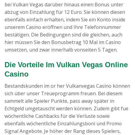
bei Vulkan Vegas darüber hinaus einen Bonus unter
abzug von Einzahlung für 12 Euro. Sie können diesen
ebenfalls einfach erhalten, indem Sie ein Konto inside
unserem Casino eröffnen und Ihre Telefonnummer
bestätigen. Die Bedingungen sind die gleichen, auch
hier müssen Sie den Bonusbetrag 10 Mal im Casino
umsetzen, und zwar innerhalb vonseiten 5 Tagen.
Die Vorteile Im Vulkan Vegas Online
Casino
Bestandskunden im or her Vulkanvegas Casino können
sich über unser Treueprogramm freuen. Bei diesem
sammelt alle Spieler Punkte, pass away später in
Echtgeld umgetauscht werden können. Zudem gibt fue
wöchentliche Cashbacks für die Verluste sowie
ebenfalls wöchentliche Einzahlungsboni und Promo
Signal Angebote. Je höher der Rang dieses Spielers,