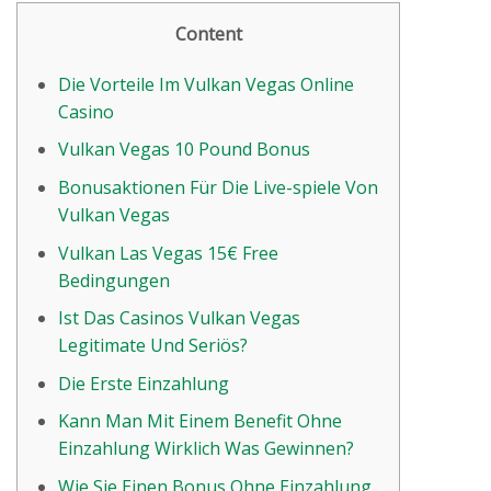
Content
Die Vorteile Im Vulkan Vegas Online
Casino
Vulkan Vegas 10 Pound Bonus
Bonusaktionen Für Die Live-spiele Von
Vulkan Vegas
Vulkan Las Vegas 15€ Free
Bedingungen
Ist Das Casinos Vulkan Vegas
Legitimate Und Seriös?
Die Erste Einzahlung
Kann Man Mit Einem Benefit Ohne
Einzahlung Wirklich Was Gewinnen?
Wie Sie Einen Bonus Ohne Einzahlung