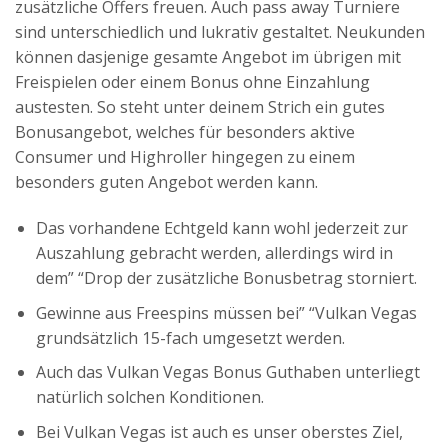
zusätzliche Offers freuen. Auch pass away Turniere
sind unterschiedlich und lukrativ gestaltet. Neukunden
können dasjenige gesamte Angebot im übrigen mit
Freispielen oder einem Bonus ohne Einzahlung
austesten. So steht unter deinem Strich ein gutes
Bonusangebot, welches für besonders aktive
Consumer und Highroller hingegen zu einem
besonders guten Angebot werden kann.
Das vorhandene Echtgeld kann wohl jederzeit zur
Auszahlung gebracht werden, allerdings wird in
dem” “Drop der zusätzliche Bonusbetrag storniert.
Gewinne aus Freespins müssen bei” “Vulkan Vegas
grundsätzlich 15-fach umgesetzt werden.
Auch das Vulkan Vegas Bonus Guthaben unterliegt
natürlich solchen Konditionen.
Bei Vulkan Vegas ist auch es unser oberstes Ziel,