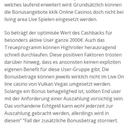
welches laufend erweitert wird. Grundsätzlich können
die Bonusangebote kklk Online Casinos doch nicht bei
living area Live Spielen eingesetzt werden.
So beträgt der optimisée Wert des Cashbacks für
besonders aktive User ganze 2000€. Auch das
Treueprogramm können Highroller herausragend
schnell durchlaufen. Diese positiven Faktoren trösten
darüber hinweg, dass es ansonsten keinen expliziten
eigenen Benefit für diese User-Gruppe gibt. Die
Bonusbeträge können jeweils wirklich nicht im Live On
line casino von Vulkan Vegas umgesetzt werden.
Solange ein Bonus behagelighed ist, sollten End user
mit der Anforderung einer Auszahlung vorsichtig sein.
Das vorhandene Echtgeld kann wohl jederzeit zur
Auszahlung gebracht werden, allerdings wird in
diesem” “Fall der zusätzliche Bonusbetrag storniert.