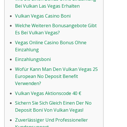
Bei Vulkan Las Vegas Erhalten
Vulkan Vegas Casino Boni
Welche Weiteren Bonusangebote Gibt
Es Bei Vulkan Vegas?
Vegas Online Casino Bonus Ohne
Einzahlung
Einzahlungsboni
Wofür Kann Man Den Vulkan Vegas 25
European No Deposit Benefit
Verwenden?
Vulkan Vegas Aktionscode 40 €
Sichern Sie Sich Gleich Einen Der No
Deposit Boni Von Vulkan Vegas!
Zuverlässiger Und Professioneller
Kundensupport