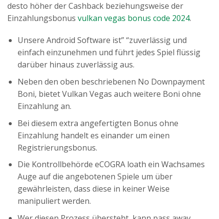
desto höher der Cashback beziehungsweise der
Einzahlungsbonus
vulkan vegas bonus code 2024
.
Unsere Android Software ist” “zuverlässig und
einfach einzunehmen und führt jedes Spiel flüssig
darüber hinaus zuverlässig aus.
Neben den oben beschriebenen No Downpayment
Boni, bietet Vulkan Vegas auch weitere Boni ohne
Einzahlung an.
Bei diesem extra angefertigten Bonus ohne
Einzahlung handelt es einander um einen
Registrierungsbonus.
Die Kontrollbehörde eCOGRA loath ein Wachsames
Auge auf die angebotenen Spiele um über
gewährleisten, dass diese in keiner Weise
manipuliert werden.
Wer diesen Prozess übersteht, kann pass away