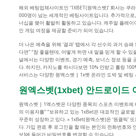
해외 베팅업체사이트인 ‘1XBET(원엑스벳)’ 회사는 쿠
000명이 넘는 세계적인 베팅사이트입니다. 추가적으로, 1
너십을 맺어 활발히 활동하고 있습니다. 캐주얼 플레이어
인 게임 여정을 제공할 준비가 되어 있습니다.
더 나은 예측을 위해 ‘결과’ 탭에서 각 선수의 과거 승패
다면” “참 좋을텐데, 어떻게 하면 내 말을 믿게 할 수 
널에서는 다양한 이벤트, 경기 예측, 보너스 정보 등을
다. 하지만, 카지노를 하시다보면 10% 안받고 롤링 10
서비스는 다양한 원엑스벳 | 1x벳 온라인 도박 및 베팅
원엑스벳(1xbet) 안드로이드
원엑스벳 | 1엑스벳은 다양한 종목의 스포츠 이벤트에 베팅
의 이용자를” “보유하고 있는 1xBet은 대표적인 글로벌
꾸준히 성장하고 있다. « 1xBet(원엑스벳)은 ‘원클릭’
다. 가입 완료 후 로그인을 할 때는 본인의 전화번호와 
보]에 들어가 비밀번호를 변경할 수 있습니다.