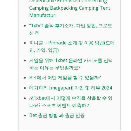
Dependable Enthusiast Concerning
Camping Backpacking Camping Tent
Manufacturi
“1xbet 솔직 후기소개, 가입 방법, 프로모
션 리
피나클 – Pinnacle 소개 및 이용 방법(도메
인, 가입, 입금)
게임을 위해 1xbet 온라인 카지노를 선택
하는 이유는 무엇일까요?
Bet에서 어떤 게임을 할 수 있을까?
메가파리 [megapari] 가입 및 리뷰 2024
💰1xbet에서 어떻게 수익을 창출할 수 있
나요? 스포츠 이벤트 예측하기
Bet 출금 방법 과 출금 인증