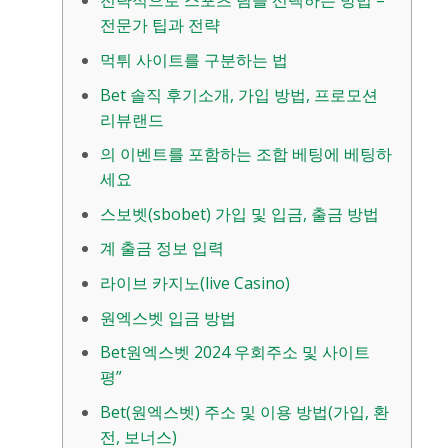
전략적으로 스포츠 팀을 선택하는 방법 –
전문가 팁과 전략
먹튀 사이트를 구분하는 법
Bet 솔직 후기소개, 가입 방법, 프로모션
리뷰랜드
의 이벤트를 포함하는 조합 베팅에 베팅하
세요
스보벳(sbobet) 가입 및 입금, 출금 방법
계 출금 정보 입력
라이브 카지노(live Casino)
원엑스벳 입금 방법
Bet원엑스벳 2024 우회주소 및 사이트
평”
Bet(원엑스벳) 주소 및 이용 방법(가입, 환
전, 보너스)