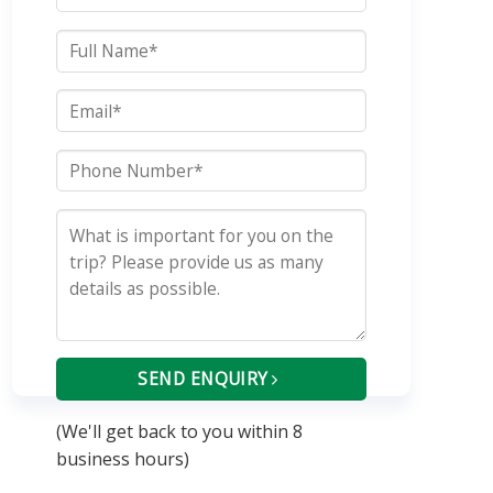
SEND ENQUIRY
(We'll get back to you within 8
business hours)