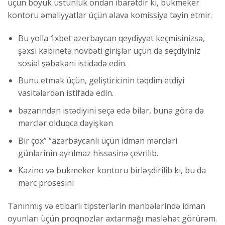
üçün böyük üstünlük ondan ibarətdir ki, bukmeker
kontoru əməliyyatlar üçün əlavə komissiya təyin etmir.
Bu yolla 1xbet azerbaycan qeydiyyat keçmisinizsə,
şəxsi kabinetə növbəti girişlər üçün də seçdiyiniz
sosial şəbəkəni istidadə edin.
Bunu etmək üçün, geliştiricinin təqdim etdiyi
vasitələrdən istifadə edin.
bazarından istədiyini seçə edə bilər, buna görə də
mərclər olduqca dəyişkən
Bir çox” “azərbaycanlı üçün idman mərcləri
günlərinin ayrılmaz hissəsinə çevrilib.
Kazino və bukmeker kontoru birləşdirilib ki, bu da
mərc prosesini
Tanınmış və etibarlı tipsterlərin mənbələrində idman
oyunları üçün proqnozlar axtarmağı məsləhət görürəm.