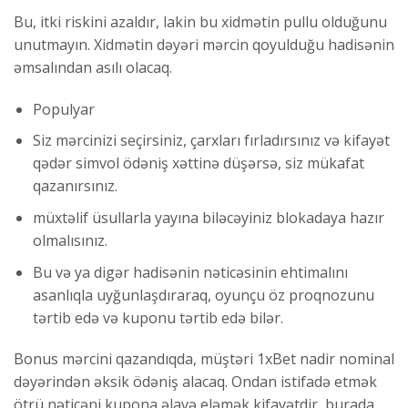
Bu, itki riskini azaldır, lakin bu xidmətin pullu olduğunu
unutmayın. Xidmətin dəyəri mərcin qoyulduğu hadisənin
əmsalından asılı olacaq.
Populyar
Siz mərcinizi seçirsiniz, çarxları fırladırsınız və kifayət
qədər simvol ödəniş xəttinə düşərsə, siz mükafat
qazanırsınız.
müxtəlif üsullarla yayına biləcəyiniz blokadaya hazır
olmalısınız.
Bu və ya digər hadisənin nəticəsinin ehtimalını
asanlıqla uyğunlaşdıraraq, oyunçu öz proqnozunu
tərtib edə və kuponu tərtib edə bilər.
Bonus mərcini qazandıqda, müştəri 1xBet nadir nominal
dəyərindən əksik ödəniş alacaq. Ondan istifadə etmək
ötrü nəticəni kupona əlavə eləmək kifayətdir, burada