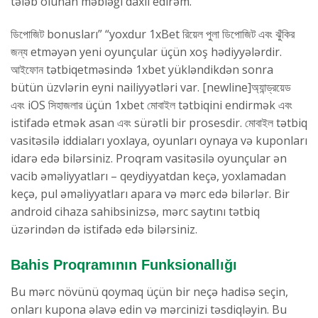
tələb olunan məbləği daxil edirəm.
ডিপোজিট bonusları” “yoxdur 1xBet রিয়েল পুলা ডিপোজিট এবং ঝুঁকির
জন্য etməyən yeni oyunçular üçün xoş hədiyyələrdir.
আইফোন tətbiqetməsində 1xbet yükləndikdən sonra
bütün üzvlərin eyni nailiyyətləri var. [newline]অ্যান্ড্রয়েড
এবং iOS সিহাজলার üçün 1xbet মোবাইল tətbiqini endirmək এবং
istifadə etmək asan এবং sürətli bir prosesdir. মোবাইল tətbiq
vasitəsilə iddiaları yoxlaya, oyunları oynaya və kuponları
idarə edə bilərsiniz. Proqram vasitəsilə oyunçular ən
vacib əməliyyatları – qeydiyyatdan keçə, yoxlamadan
keçə, pul əməliyyatları apara və mərc edə bilərlər. Bir
android cihaza sahibsinizsə, mərc saytını tətbiq
üzərindən də istifadə edə bilərsiniz.
Bahis Proqramının Funksionallığı
Bu mərc növünü qoymaq üçün bir neçə hadisə seçin,
onları kupona əlavə edin və mərcinizi təsdiqləyin. Bu