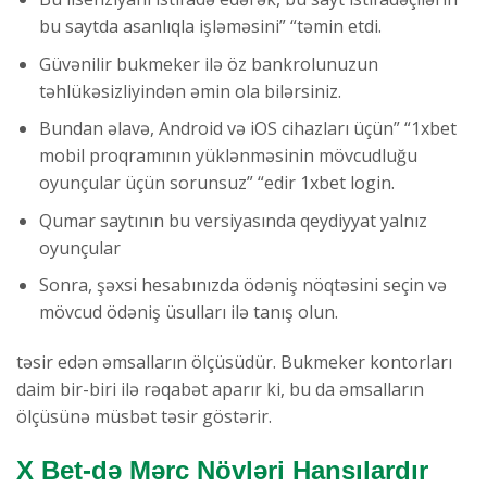
bu saytda asanlıqla işləməsini” “təmin etdi.
Güvənilir bukmeker ilə öz bankrolunuzun
təhlükəsizliyindən əmin ola bilərsiniz.
Bundan əlavə, Android və iOS cihazları üçün” “1xbet
mobil proqramının yüklənməsinin mövcudluğu
oyunçular üçün sorunsuz” “edir 1xbet login.
Qumar saytının bu versiyasında qeydiyyat yalnız
oyunçular
Sonra, şəxsi hesabınızda ödəniş nöqtəsini seçin və
mövcud ödəniş üsulları ilə tanış olun.
təsir edən əmsalların ölçüsüdür. Bukmeker kontorları
daim bir-biri ilə rəqabət aparır ki, bu da əmsalların
ölçüsünə müsbət təsir göstərir.
X Bet-də Mərc Növləri Hansılardır