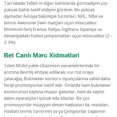
Təcrübədə 1xBet-in digər bahislərdə görmədiyim çox
yüksək bahis təklif etdiyini gördüm. Ən yüksək
qiymətlər Avropa balompié turnirləri, NHL, NBA və
tennis Awesome Slam matçları üçün mövcuddur.
Minimum fərq Fransa, İtaliya, İngiltərə, İspaniya və
Almaniyadakı futbol çempionatları üçün mövcuddur (2 –
2. 5%).
Bet Canlı Mərc Xidmətləri
1xbet Mobil yukle cihazınızın parametrlərində bir
arizona devriliş ehtiyac ediləcək, vur-tut oraya
çatacağıq. Bukmeker kontoru oyunçularına vahid daha
fərqli promosyonlar təklif edir. Onlarda həm bukmeker
kontorunun saytına müasir gələnlər, həm də saytın
daimi ziyarətçiləri iştirak edə bilərlər. Bir çox
promosyonlar müəyyən idman hadisələri ilə, məsələn,
növbəti tennis turnirinin və ya Çempionlar Liqasının