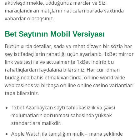
aktivləşdirməklə, udduğunuz mərclər və Sizi
maraqlandıran matçların nəticələri barədə vaxtında
xəbərdar olacaqsınız.
Bet Saytının Mobil Versiyası
Bütün xırda detallar, sadə və rahat dizayn bir sözlə hər
şey istifadəçilərin rahatlığı üçün ayarlanıb. 1xBet mirror
link vasitəsi ilə və actualmente 1xBet indirib bu
rahatlıqlardan faydalana bilərsiniz. Hər cür idman
budağında bahis etmək xaricində, online world wide
web casinos və birbaşa on line online casino variantları
tapa bilərsiniz.
1xbet Azərbaycan saytı təhlükəsizlik və şəxsi
məlumatların qorunması sahəsində yüksək
standartlara malikdir.
Apple Watch ilə tanışlığım mülk – mənə şeklinde