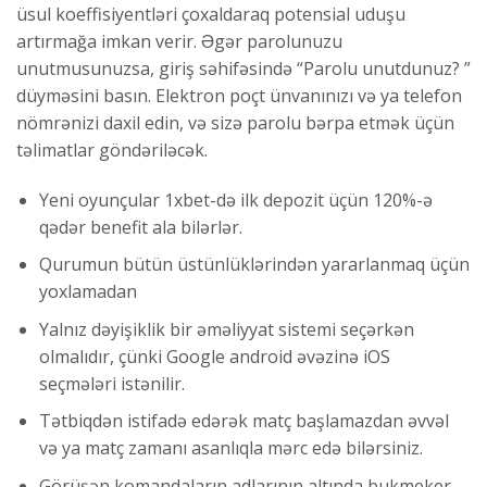
üsul koeffisiyentləri çoxaldaraq potensial uduşu
artırmağa imkan verir. Əgər parolunuzu
unutmusunuzsa, giriş səhifəsində “Parolu unutdunuz? ”
düyməsini basın. Elektron poçt ünvanınızı və ya telefon
nömrənizi daxil edin, və sizə parolu bərpa etmək üçün
təlimatlar göndəriləcək.
Yeni oyunçular 1xbet-də ilk depozit üçün 120%-ə
qədər benefit ala bilərlər.
Qurumun bütün üstünlüklərindən yararlanmaq üçün
yoxlamadan
Yalnız dəyişiklik bir əməliyyat sistemi seçərkən
olmalıdır, çünki Google android əvəzinə iOS
seçmələri istənilir.
Tətbiqdən istifadə edərək matç başlamazdan əvvəl
və ya matç zamanı asanlıqla mərc edə bilərsiniz.
Görüşən komandaların adlarının altında bukmeker