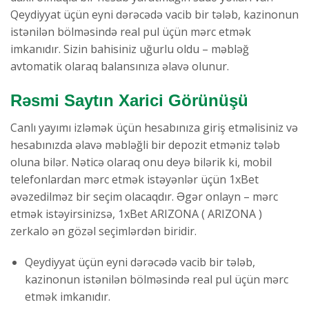
Qeydiyyat üçün eyni dərəcədə vacib bir tələb, kazinonun
istənilən bölməsində real pul üçün mərc etmək
imkanıdır. Sizin bahisiniz uğurlu oldu – məbləğ
avtomatik olaraq balansınıza əlavə olunur.
Rəsmi Saytın Xarici Görünüşü
Canlı yayımı izləmək üçün hesabınıza giriş etməlisiniz və
hesabınızda əlavə məbləğli bir depozit etməniz tələb
oluna bilər. Nəticə olaraq onu deyə bilərik ki, mobil
telefonlardan mərc etmək istəyənlər üçün 1xBet
əvəzedilməz bir seçim olacaqdır. Əgər onlayn – mərc
etmək istəyirsinizsə, 1xBet ARIZONA ( ARIZONA )
zerkalo ən gözəl seçimlərdən biridir.
Qeydiyyat üçün eyni dərəcədə vacib bir tələb,
kazinonun istənilən bölməsində real pul üçün mərc
etmək imkanıdır.