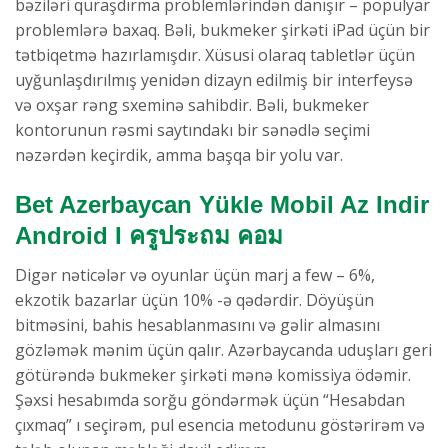
bəziləri quraşdırma problemlərindən danışır – populyar
problemlərə baxaq. Bəli, bukmeker şirkəti iPad üçün bir
tətbiqetmə hazırlamışdır. Xüsusi olaraq tabletlər üçün
uyğunlaşdırılmış yenidən dizayn edilmiş bir interfeysə
və oxşar rəng sxeminə sahibdir. Bəli, bukmeker
kontorunun rəsmi saytındakı bir sənədlə seçimi
nəzərdən keçirdik, amma başqa bir yolu var.
Bet Azerbaycan Yükle Mobil Az Indir
Android I ครูประถม คอม
Digər nəticələr və oyunlar üçün marj a few – 6%,
ekzotik bazarlar üçün 10% -ə qədərdir. Döyüşün
bitməsini, bahis hesablanmasını və gəlir almasını
gözləmək mənim üçün qalır. Azərbaycanda uduşları geri
götürəndə bukmeker şirkəti mənə komissiya ödəmir.
Şəxsi hesabımda sorğu göndərmək üçün “Hesabdan
çıxmaq” ı seçirəm, pul esencia metodunu göstərirəm və