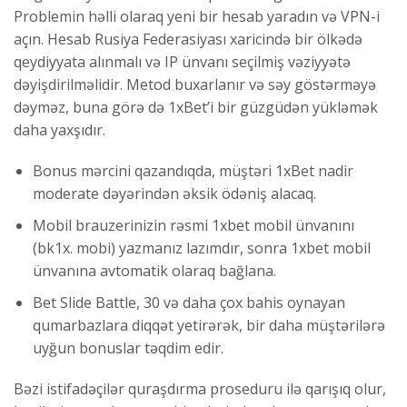
Problemin həlli olaraq yeni bir hesab yaradın və VPN-i
açın. Hesab Rusiya Federasiyası xaricində bir ölkədə
qeydiyyata alınmalı və IP ünvanı seçilmiş vəziyyətə
dəyişdirilməlidir. Metod buxarlanır və səy göstərməyə
dəyməz, buna görə də 1xBet’i bir güzgüdən yükləmək
daha yaxşıdır.
Bonus mərcini qazandıqda, müştəri 1xBet nadir
moderate dəyərindən əksik ödəniş alacaq.
Mobil brauzerinizin rəsmi 1xbet mobil ünvanını
(bk1x. mobi) yazmanız lazımdır, sonra 1xbet mobil
ünvanına avtomatik olaraq bağlana.
Bet Slide Battle, 30 və daha çox bahis oynayan
qumarbazlara diqqət yetirərək, bir daha müştərilərə
uyğun bonuslar təqdim edir.
Bəzi istifadəçilər quraşdırma proseduru ilə qarışıq olur,