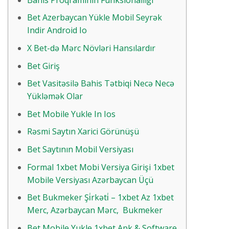
Bet Azerbaycan Yükle Mobil Seyrək
Indir Android Io
X Bet-də Mərc Növləri Hansılardır
Bet Giriş
Bet Vasitəsilə Bahis Tətbiqi Necə Necə
Yükləmək Olar
Bet Mobile Yukle In Ios
Rəsmi Saytın Xarici Görünüşü
Bet Saytının Mobil Versiyası
Formal 1xbet Mobi Versiya Girişi 1xbet
Mobile Versiyası Azərbaycan Üçü
Bet Bukmeker Şi̇rkəti̇ – 1xbet Az 1xbet
Merc, Azərbaycan Mərc, Bukmeker
Bet Mobile Yukle 1xbet Apk & Software