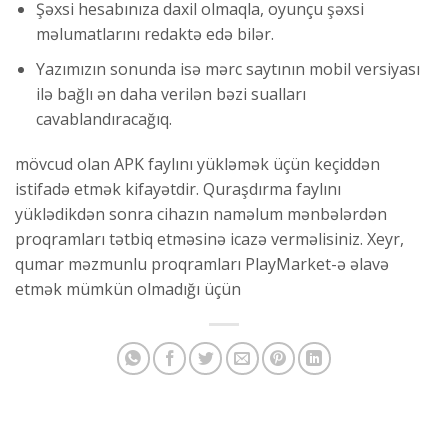
Şəxsi hesabınıza daxil olmaqla, oyunçu şəxsi
məlumatlarını redaktə edə bilər.
Yazımızın sonunda isə mərc saytının mobil versiyası
ilə bağlı ən daha verilən bəzi sualları
cavablandıracağıq.
mövcud olan APK faylını yükləmək üçün keçiddən
istifadə etmək kifayətdir. Quraşdırma faylını
yüklədikdən sonra cihazın naməlum mənbələrdən
proqramları tətbiq etməsinə icazə verməlisiniz. Xeyr,
qumar məzmunlu proqramları PlayMarket-ə əlavə
etmək mümkün olmadığı üçün