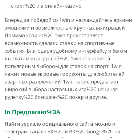
спорт%2C и а онлайн-казино.
Вперед за победой со 1win и наслаждайтесь яркими
эмоциями и возможностью крупных выигрышей.
Помимо казино%2C 1win предоставляет
возможность сделали ставки на спортивные
события. Благодаря удобному интерфейсу и бегом
выплатам выигрышей%2C 1win становится
популярным выбором для ставок на спорт. 1win
лежит новые игровые горизонты для любителей
азартных развлечений. 1win также предлагает
широкий выбора настольных игр%2C начиная
рулетку%2C блэкджек%2C покер и другие.
In Предлагает%3A
Найти зеркало официального сайта можно и
телеграм-канале БК%2C и ВК%2C Google%2C на