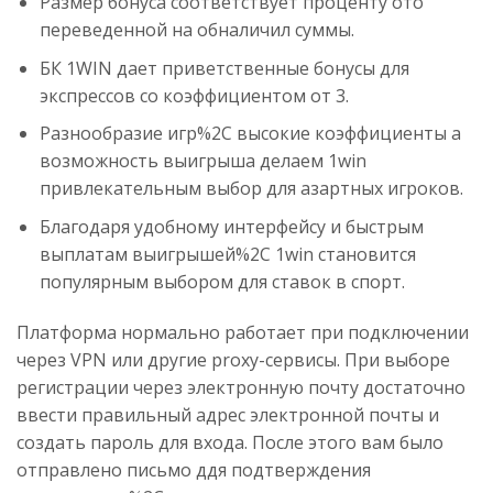
Размер бонуса соответствует проценту ото
переведенной на обналичил суммы.
БК 1WIN дает приветственные бонусы для
экспрессов со коэффициентом от 3.
Разнообразие игр%2C высокие коэффициенты а
возможность выигрыша делаем 1win
привлекательным выбор для азартных игроков.
Благодаря удобному интерфейсу и быстрым
выплатам выигрышей%2C 1win становится
популярным выбором для ставок в спорт.
Платформа нормально работает при подключении
через VPN или другие proxy-сервисы. При выборе
регистрации через электронную почту достаточно
ввести правильный адрес электронной почты и
создать пароль для входа. После этого вам было
отправлено письмо ддя подтверждения