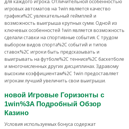
для каждого игрока. Отличительной особенностью
игровых автоматов на 1win является качество
графики%2C увлекательный геймплей и
возможность выигрыша крупных сумм. Одной из
ключевых особенностей 1win является возможность
сделали ставки на спортивные события. С трудом
выбором видов спорта%2C событий и типов
ставок%2C игроки быть предсказывать и
выигрывать на футболе%2C теннисе%2C баскетболе
и многочисленных других дисциплинах. Здравому
высоким коэффициентам%2C 1win предоставляет
игрокам лучший увеличить свои выигрыши.
новой Игровые Горизонты с
1win%3A Подробный Обзор
Казино
Условия используемых бонуса содержат