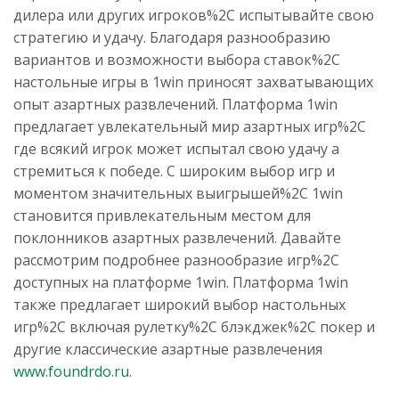
дилера или других игроков%2C испытывайте свою
стратегию и удачу. Благодаря разнообразию
вариантов и возможности выбора ставок%2C
настольные игры в 1win приносят захватывающих
опыт азартных развлечений. Платформа 1win
предлагает увлекательный мир азартных игр%2C
где всякий игрок может испытал свою удачу а
стремиться к победе. С широким выбор игр и
моментом значительных выигрышей%2C 1win
становится привлекательным местом для
поклонников азартных развлечений. Давайте
рассмотрим подробнее разнообразие игр%2C
доступных на платформе 1win. Платформа 1win
также предлагает широкий выбор настольных
игр%2C включая рулетку%2C блэкджек%2C покер и
другие классические азартные развлечения
www.foundrdo.ru
.