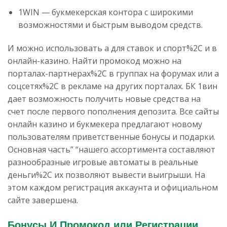
1WIN — букмекерская контора с широкими
возможностями и быстрым выводом средств.
И можно использовать а для ставок и спорт%2C и в
онлайн-казино. Найти промокод можно на
порталах-партнерах%2C в группах на форумах или а
соцсетях%2C в рекламе на других порталах. БК 1вин
дает возможность получить новые средства на
счет после первого пополнения депозита. Все сайты
онлайн казино и букмекера предлагают новому
пользователям приветственные бонусы и подарки.
Основная часть” “нашего ассортимента составляют
разнообразные игровые автоматы в реальные
деньги%2C их позволяют вывести выигрыши. На
этом каждом регистрация аккаунта и официальном
сайте завершена.
Бонусы И Промокод или Регистрации