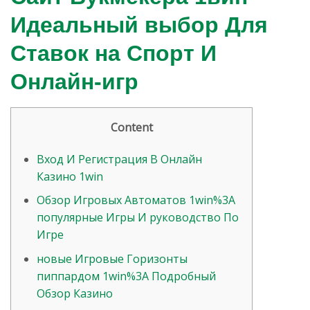
Идеальный выбор Для
Ставок на Спорт И
Онлайн-игр
Content
Вход И Регистрация В Онлайн
Казино 1win
Обзор Игровых Автоматов 1win%3A
популярные Игры И руководство По
Игре
новые Игровые Горизонты
пиппардом 1win%3A Подробный
Обзор Казино