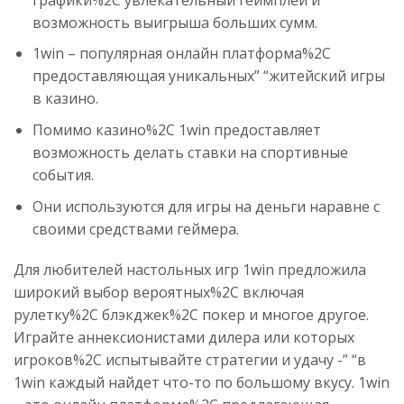
возможность выигрыша больших сумм.
1win – популярная онлайн платформа%2C
предоставляющая уникальных” “житейский игры
в казино.
Помимо казино%2C 1win предоставляет
возможность делать ставки на спортивные
события.
Они используются для игры на деньги наравне с
своими средствами геймера.
Для любителей настольных игр 1win предложила
широкий выбор вероятных%2C включая
рулетку%2C блэкджек%2C покер и многое другое.
Играйте аннексионистами дилера или которых
игроков%2C испытывайте стратегии и удачу -” “в
1win каждый найдет что-то по большому вкусу. 1win