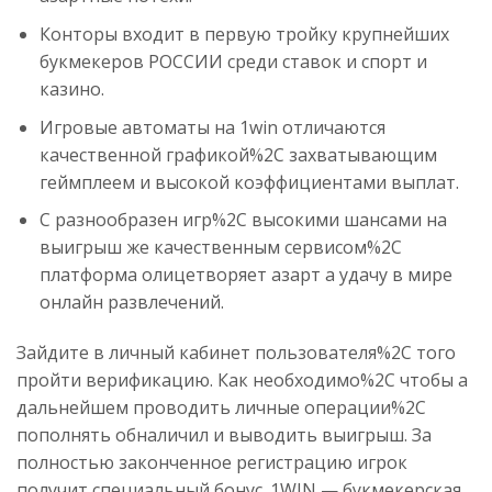
Конторы входит в первую тройку крупнейших
букмекеров РОССИИ среди ставок и спорт и
казино.
Игровые автоматы на 1win отличаются
качественной графикой%2C захватывающим
геймплеем и высокой коэффициентами выплат.
С разнообразен игр%2C высокими шансами на
выигрыш же качественным сервисом%2C
платформа олицетворяет азарт а удачу в мире
онлайн развлечений.
Зайдите в личный кабинет пользователя%2C того
пройти верификацию. Как необходимо%2C чтобы а
дальнейшем проводить личные операции%2C
пополнять обналичил и выводить выигрыш. За
полностью законченное регистрацию игрок
получит специальный бонус. 1WIN — букмекерская