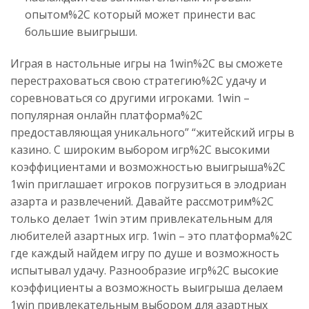
опытом%2C который может принести вас
большие выигрыши.
Играя в настольные игры на 1win%2C вы сможете
перестраховаться свою стратегию%2C удачу и
соревноваться со другими игроками. 1win –
популярная онлайн платформа%2C
предоставляющая уникального” “житейский игры в
казино. С широким выбором игр%2C высокими
коэффициентами и возможностью выигрыша%2C
1win приглашает игроков погрузиться в элодриан
азарта и развлечений. Давайте рассмотрим%2C
только делает 1win этим привлекательным для
любителей азартных игр. 1win – это платформа%2C
где каждый найдем игру по душе и возможность
испытывал удачу. Разнообразие игр%2C высокие
коэффициенты а возможность выигрыша делаем
1win привлекательным выбором для азартных