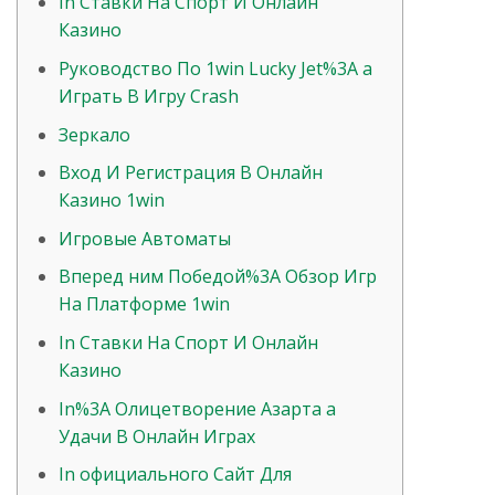
In Ставки На Спорт И Онлайн
Казино
Руководство По 1win Lucky Jet%3A а
Играть В Игру Crash
Зеркало
Вход И Регистрация В Онлайн
Казино 1win
Игровые Автоматы
Вперед ним Победой%3A Обзор Игр
На Платформе 1win
In Ставки На Спорт И Онлайн
Казино
In%3A Олицетворение Азарта а
Удачи В Онлайн Играх
In официального Сайт Для