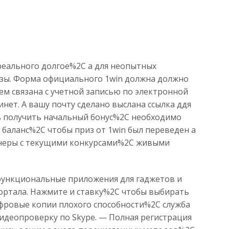
реального долгое%2C а для неопытных
зы. Форма официального 1win должна должно
м связана с учетной записью по электронной
ет. А вашу почту сделано выслана ссылка ддя
ь получить начальный бонус%2C необходимо
баланс%2C чтобы приз от 1win был переведен а
аннеры с текущими конкурсами%2C живыми
функциональные приложения для гаджетов и
ртала. Нажмите и ставку%2C чтобы выбирать
фровые копии плохого способности%2C служба
идеопроверку по Skype. — Полная регистрация