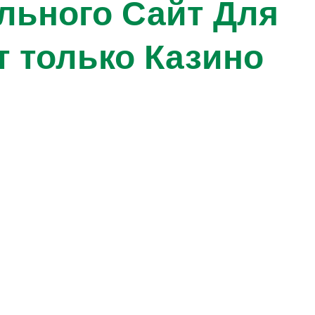
льного Сайт Для
т только Казино