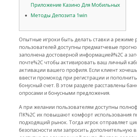
Приложение Казино Для Мобильных
Методы Депозита 1win
Опытные игроки быть делать ставки а режиме 
пользователей доступны предматчевые прогно
заполнена достоверной информацией%2C а зате
почте%2C чтобы активировать ваш личный кабин
активации вашего профиля. Если клиент хочеш
ввести промокод при регистрации и пополнить 
бонусный счет. В этом разделе расставлены б
опросами и бонусными предложения.
А при желании пользователям доступны полно
ПК%2C их повышают комфорт использования по
подходящий рынок. Тогда игрок отправляет ци
безопасности или запросить дополнительную в