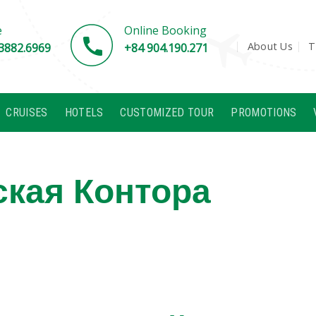
e
Online Booking
About Us
T
3882.6969
+84 904.190.271
CRUISES
HOTELS
CUSTOMIZED TOUR
PROMOTIONS
ская Контора