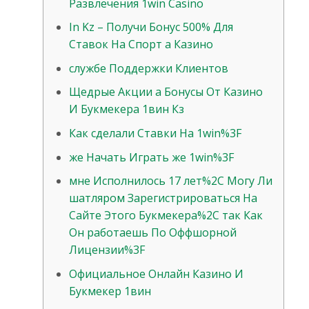
Развлечения 1win Casino
In Kz – Получи Бонус 500% Для
Ставок На Спорт а Казино
службе Поддержки Клиентов
Щедрые Акции а Бонусы От Казино
И Букмекера 1вин Кз
Как сделали Ставки На 1win%3F
же Начать Играть же 1win%3F
мне Исполнилось 17 лет%2C Могу Ли
шатляром Зарегистрироваться На
Сайте Этого Букмекера%2C так Как
Он работаешь По Оффшорной
Лицензии%3F
Официальное Онлайн Казино И
Букмекер 1вин