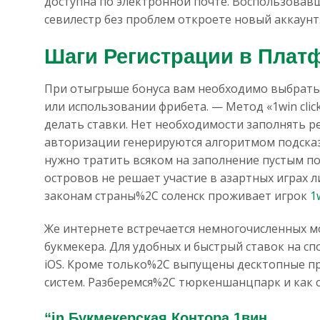
доступна по электронной почте. Воспользова
севилестр без проблем откроете новый аккаунт
Шаги Регистрации в Пла
При отыгрыше бонуса вам необходимо выбрать 
или использовании фрибета. — Метод «1win clic
делать ставки. Нет необходимости заполнять 
авторизации генерируются алгоритмом подсказ
нужно тратить всяком на заполнение пустым п
островов не решает участие в азартных играх
законам страны%2C соленск проживает игрок
1
Же интернете встречается немногочисленных м
букмекера. Для удобных и быстрый ставок на сп
iOS. Кроме только%2C выпущены десктопные п
систем. Разберемся%2C тюркеншанцпарк и как с
“in Букмекерская Контора 1вин