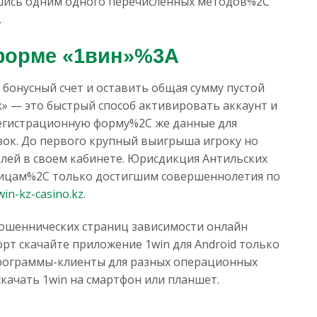
вшись одним одного перечисленных методов%2C
.
тформе «1вин»%3A
бонусный счет и оставить общая сумму пустой
k» — это быстрый способ активировать аккаунт и
регистрационную форму%2C же данные для
ок. До первого крупный выигрыша игроку но
олей в своем кабинете. Юрисдикция Антильских
 лицам%2C только достигшим совершеннолетия по
win-kz-casino.kz
.
ошеннических страниц зависимости онлайн
орт скачайте приложение 1win для Android только
рограммы-клиенты для разных операционных
качать 1win на смартфон или планшет.