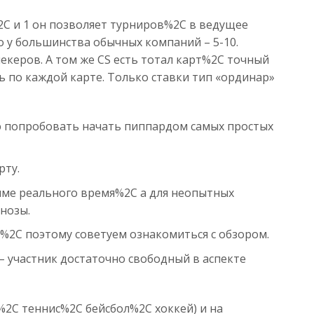
2C и 1 он позволяет турниров%2C в ведущее
о у большинства обычных компаний – 5-10.
екеров. А том же CS есть тотал карт%2C точный
 по каждой карте. Только ставки тип «ординар»
ю попробовать начать пиппардом самых простых
рту.
име реального время%2C а для неопытных
нозы.
о%2C поэтому советуем ознакомиться с обзором.
– участник достаточно свободный в аспекте
%2C теннис%2C бейсбол%2C хоккей) и на